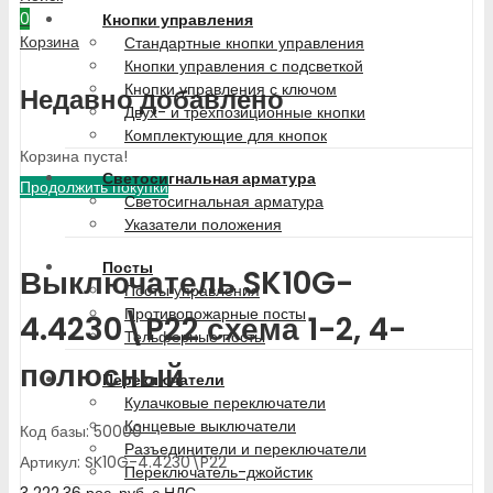
0
Кнопки управления
Корзина
Стандартные кнопки управления
Кнопки управления с подсветкой
Кнопки управления с ключом
Недавно добавлено
Двух- и трехпозиционные кнопки
Комплектующие для кнопок
Корзина пуста!
Светосигнальная арматура
Продолжить покупки
Светосигнальная арматура
Указатели положения
Посты
Выключатель SK10G-
Посты управления
Противопожарные посты
4.4230\P22 схема 1-2, 4-
Тельферные посты
полюсный
Переключатели
Кулачковые переключатели
Концевые выключатели
Код базы: 50000
Разъединители и переключатели
Артикул: SK10G-4.4230\P22
Переключатель-джойстик
3 222.36
рос. руб.
с НДС