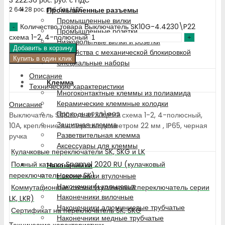
Промышленные разъемы
2 641.28
рос. руб.
без НДС
Промышленные вилки
Количество товара Выключатель SK10G-4.4230\P22
Промышленные розетки
схема 1-2, 4-полюсный
Низковольтные вилки и розетки
Добавить в корзину
Устройства с механической блокировкой
Купить в один клик
Специальные наборы
Описание
Клемма
Технические характеристики
Многоконтактные клеммы из полиамида
Керамические клеммные колодки
Описание
Проходная клемма
Выключатель SK10G-4.4230\P22 схема 1-2, 4-полюсный,
Защитная клемма
10А, крепление в отверстие диаметром 22 мм , IP65, черная
Разветвительная клемма
ручка
Аксессуары для клеммы
Кулачковые переключатели SK, SKG и LK
Полный каталог Spamel 2020 RU (кулачковый
Наконечники
переключатель серии SK)
Наконечники втулочные
Наконечники кольцевые
Коммутационные схемы (кулачковый переключатель серии
Наконечники вилочные
LK, LKR)
Наконечники алюминиевые трубчатые
Сертификат на переключатель SK, SKG
Наконечники медные трубчатые
Технические характеристики