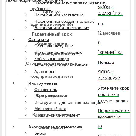
Наконечники алюминиево-медные
SK10G-
трубчатые
Артикул
4.4230\P22
Наконечники игольчатые
Наконечники соединительные
шт.
Единица измерения
Наконечники коннекторные
12 месяцев
Гарантийный срок
Сальники
0
Комплектация
Сальники латунные
Сальники полиамидные
"SPAMEL" S.I.
Производитель
Кабельные ввода
Польша
Страна-производитель
Аксессуары для сальников
Адаптеры
SK10G-
Код производителя
4.4230P22
Инструменты
Уточняйте срок
Отсекатель
поставки в
Срок поставки
Щипцы-кусачки
отделе продаж
Инструмент для снятия изоляции
Монтажный нож
Переключатели
Категория товара
Обжимной инструмент
кулачковые
10
Аксессуары для монтажа
Сила тока, А
Бирки