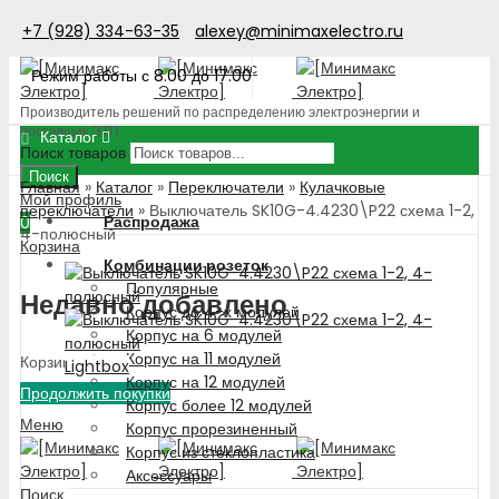
+7 (928) 334-63-35
alexey@minimaxelectro.ru
Режим работы с 8.00 до 17.00
Производитель решений по распределению электроэнергии и
поставщик ЭТП
Каталог
Поиск товаров
Поиск
Главная
»
Каталог
»
Переключатели
»
Кулачковые
Мой профиль
переключатели
»
Выключатель SK10G-4.4230\P22 схема 1-2,
Распродажа
0
4-полюсный
Корзина
Комбинации розеток
Популярные
Недавно добавлено
Корпус до 4-х модулей
Корпус на 6 модулей
Корпус на 11 модулей
Корзина пуста!
Lightbox
Корпус на 12 модулей
Продолжить покупки
Корпус более 12 модулей
Меню
Корпус прорезиненный
Корпус из стеклопластика
Аксессуары
Поиск