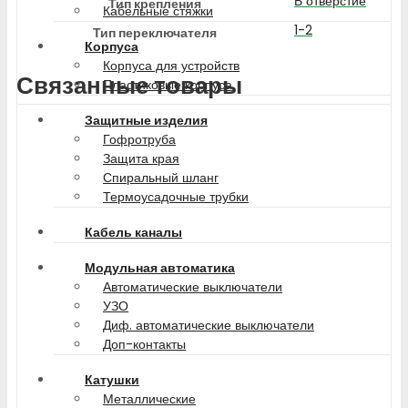
В отверстие
Тип крепления
Кабельные стяжки
1-2
Тип переключателя
Корпуса
Корпуса для устройств
Связанные товары
Пластиковые корпуса
Защитные изделия
Гофротруба
Защита края
Спиральный шланг
Термоусадочные трубки
Кабель каналы
Модульная автоматика
Автоматические выключатели
УЗО
Диф. автоматические выключатели
Доп-контакты
Катушки
Металлические