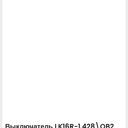
Выключатель LK16R-1.428\OB2