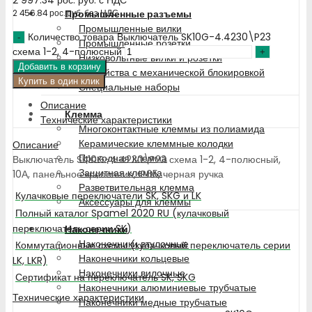
Промышленные разъемы
2 456.84
рос. руб.
без НДС
Промышленные вилки
Количество товара Выключатель SK10G-4.4230\P23
Промышленные розетки
схема 1-2, 4-полюсный
Низковольтные вилки и розетки
Добавить в корзину
Устройства с механической блокировкой
Купить в один клик
Специальные наборы
Описание
Клемма
Технические характеристики
Многоконтактные клеммы из полиамида
Керамические клеммные колодки
Описание
Проходная клемма
Выключатель SK10G-4.4230\P23 схема 1-2, 4-полюсный,
Защитная клемма
10А, панельное крепление, IP65, черная ручка
Разветвительная клемма
Кулачковые переключатели SK, SKG и LK
Аксессуары для клеммы
Полный каталог Spamel 2020 RU (кулачковый
переключатель серии SK)
Наконечники
Наконечники втулочные
Коммутационные схемы (кулачковый переключатель серии
Наконечники кольцевые
LK, LKR)
Наконечники вилочные
Сертификат на переключатель SK, SKG
Наконечники алюминиевые трубчатые
Технические характеристики
Наконечники медные трубчатые