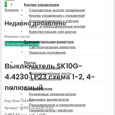
0
Кнопки управления
Корзина
Стандартные кнопки управления
Кнопки управления с подсветкой
Кнопки управления с ключом
Недавно добавлено
Двух- и трехпозиционные кнопки
Комплектующие для кнопок
Корзина пуста!
Светосигнальная арматура
Продолжить покупки
Светосигнальная арматура
Указатели положения
Посты
Выключатель SK10G-
Посты управления
Противопожарные посты
4.4230\P23 схема 1-2, 4-
Тельферные посты
полюсный
Переключатели
Кулачковые переключатели
Концевые выключатели
Код базы: 54447
Разъединители и переключатели
Артикул: SK10G-4.4230\P23
Переключатель-джойстик
2 997.34
рос. руб.
с НДС