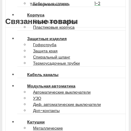
1-2
Кабельные стяжки
Тип переключателя
Корпуса
Связанные товары
Корпуса для устройств
Пластиковые корпуса
Защитные изделия
Гофротруба
Защита края
Спиральный шланг
Термоусадочные трубки
Кабель каналы
Модульная автоматика
Автоматические выключатели
УЗО
Диф. автоматические выключатели
Доп-контакты
Катушки
Металлические