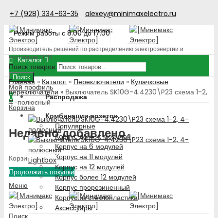
+7 (928) 334-63-35
alexey@minimaxelectro.ru
Режим работы с 8.00 до 17.00
Производитель решений по распределению электроэнергии и
поставщик ЭТП
Каталог
Поиск товаров
Поиск
Главная
»
Каталог
»
Переключатели
»
Кулачковые
Мой профиль
переключатели
»
Выключатель SK10G-4.4230\P23 схема 1-2,
Распродажа
0
4-полюсный
Корзина
Комбинации розеток
Популярные
Недавно добавлено
Корпус до 4-х модулей
Корпус на 6 модулей
Корпус на 11 модулей
Корзина пуста!
Lightbox
Корпус на 12 модулей
Продолжить покупки
Корпус более 12 модулей
Меню
Корпус прорезиненный
Корпус из стеклопластика
Аксессуары
Поиск