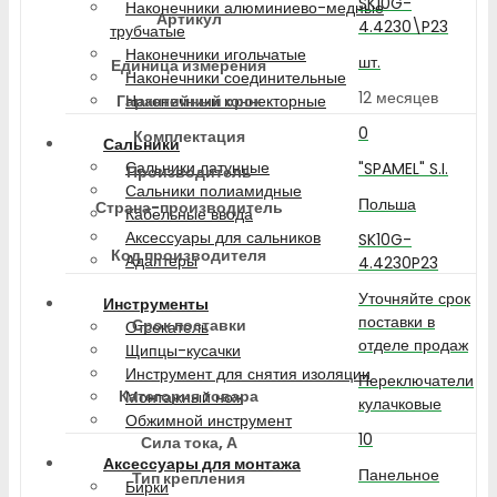
SK10G-
Наконечники алюминиево-медные
Артикул
4.4230\P23
трубчатые
Наконечники игольчатые
шт.
Единица измерения
Наконечники соединительные
12 месяцев
Гарантийный срок
Наконечники коннекторные
0
Комплектация
Сальники
Сальники латунные
"SPAMEL" S.I.
Производитель
Сальники полиамидные
Польша
Страна-производитель
Кабельные ввода
Аксессуары для сальников
SK10G-
Код производителя
Адаптеры
4.4230P23
Уточняйте срок
Инструменты
поставки в
Срок поставки
Отсекатель
отделе продаж
Щипцы-кусачки
Инструмент для снятия изоляции
Переключатели
Категория товара
Монтажный нож
кулачковые
Обжимной инструмент
10
Сила тока, А
Аксессуары для монтажа
Панельное
Тип крепления
Бирки