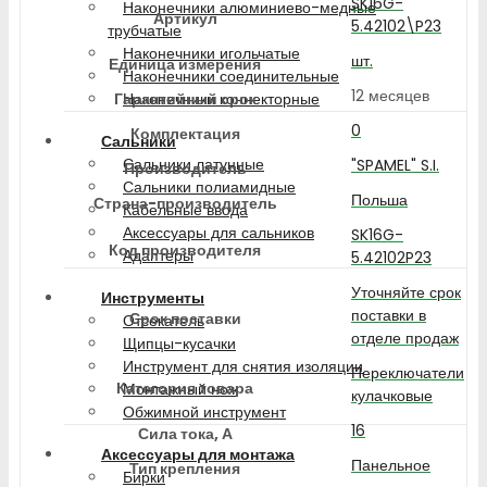
SK16G-
Наконечники алюминиево-медные
Артикул
5.42102\P23
трубчатые
Наконечники игольчатые
шт.
Единица измерения
Наконечники соединительные
12 месяцев
Гарантийный срок
Наконечники коннекторные
0
Комплектация
Сальники
Сальники латунные
"SPAMEL" S.I.
Производитель
Сальники полиамидные
Польша
Страна-производитель
Кабельные ввода
Аксессуары для сальников
SK16G-
Код производителя
Адаптеры
5.42102P23
Уточняйте срок
Инструменты
поставки в
Срок поставки
Отсекатель
отделе продаж
Щипцы-кусачки
Инструмент для снятия изоляции
Переключатели
Категория товара
Монтажный нож
кулачковые
Обжимной инструмент
16
Сила тока, А
Аксессуары для монтажа
Панельное
Тип крепления
Бирки