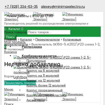
+7 (928) 334-63-35
alexey@minimaxelectro.ru
Режим работы с 8.00 до 17.00
Производитель решений по распределению электроэнергии и
поставщик ЭТП
Каталог
Поиск товаров
Поиск
Главная
»
Каталог
»
Переключатели
»
Кулачковые
Мой профиль
переключатели
»
Выключатель SK16G-5.42102\P23 схема 1-2,
Распродажа
0
5-полюсный
Корзина
Комбинации розеток
Популярные
Недавно добавлено
Корпус до 4-х модулей
Корпус на 6 модулей
Корпус на 11 модулей
Корзина пуста!
Lightbox
Корпус на 12 модулей
Продолжить покупки
Корпус более 12 модулей
Меню
Корпус прорезиненный
Корпус из стеклопластика
Аксессуары
Поиск