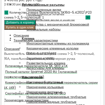
Промышленные разъемы
2 833.30
рос. руб.
без НДС
Промышленные вилки
Количество товара Выключатель SK16G-5.42102\P23
Промышленные розетки
схема 1-2, 5-полюсный
Низковольтные вилки и розетки
Добавить в корзину
Устройства с механической блокировкой
Купить в один клик
Специальные наборы
Описание
Клемма
Технические характеристики
Многоконтактные клеммы из полиамида
Керамические клеммные колодки
Описание
Проходная клемма
Выключатель SK16G-5.42102\P23 схема 1-2, 5-полюсный,
Защитная клемма
16А, панельное крепление, IP65, черная ручка
Разветвительная клемма
Кулачковые переключатели SK, SKG и LK
Аксессуары для клеммы
Полный каталог Spamel 2020 RU (кулачковый
переключатель серии SK)
Наконечники
Наконечники втулочные
Коммутационные схемы (кулачковый переключатель серии
Наконечники кольцевые
LK, LKR)
Наконечники вилочные
Сертификат на переключатель SK, SKG
Наконечники алюминиевые трубчатые
Технические характеристики
Наконечники медные трубчатые