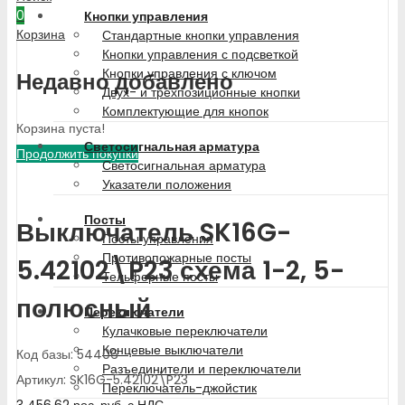
0
Кнопки управления
Корзина
Стандартные кнопки управления
Кнопки управления с подсветкой
Кнопки управления с ключом
Недавно добавлено
Двух- и трехпозиционные кнопки
Комплектующие для кнопок
Корзина пуста!
Светосигнальная арматура
Продолжить покупки
Светосигнальная арматура
Указатели положения
Посты
Выключатель SK16G-
Посты управления
Противопожарные посты
5.42102\P23 схема 1-2, 5-
Тельферные посты
полюсный
Переключатели
Кулачковые переключатели
Концевые выключатели
Код базы: 54406
Разъединители и переключатели
Артикул: SK16G-5.42102\P23
Переключатель-джойстик
3 456.62
рос. руб.
с НДС