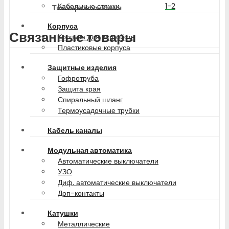
1-2
Кабельные стяжки
Тип переключателя
Корпуса
Связанные товары
Корпуса для устройств
Пластиковые корпуса
Защитные изделия
Гофротруба
Защита края
Спиральный шланг
Термоусадочные трубки
Кабель каналы
Модульная автоматика
Автоматические выключатели
УЗО
Диф. автоматические выключатели
Доп-контакты
Катушки
Металлические