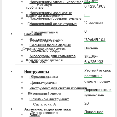
SK20G-
Наконечники алюминиево-медные
Артикул
6.4236\P03
трубчатые
Наконечники игольчатые
шт.
Единица измерения
Наконечники соединительные
12 месяцев
Гарантийный срок
Наконечники коннекторные
0
Комплектация
Сальники
Сальники латунные
"SPAMEL" S.I.
Производитель
Сальники полиамидные
Польша
Страна-производитель
Кабельные ввода
Аксессуары для сальников
SK20G-
Код производителя
Адаптеры
6.4236P03
Уточняйте срок
Инструменты
поставки в
Срок поставки
Отсекатель
отделе продаж
Щипцы-кусачки
Инструмент для снятия изоляции
Переключатели
Категория товара
Монтажный нож
кулачковые
Обжимной инструмент
20
Сила тока, А
Аксессуары для монтажа
Панельное
Тип крепления
Бирки