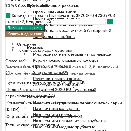
Промышленные разъемы
3 345.98
рос. руб.
без НДС
Промышленные вилки
Количество товара Выключатель SK20G-6.4236\P03
Промышленные розетки
схема 1-2, 6-полюсный
Низковольтные вилки и розетки
Добавить в корзину
Устройства с механической блокировкой
Купить в один клик
Специальные наборы
Описание
Клемма
Технические характеристики
Многоконтактные клеммы из полиамида
Керамические клеммные колодки
Описание
Проходная клемма
Выключатель SK20G-6.4236\P03 схема 1-2, 6-полюсный,
Защитная клемма
20А, крепление панельное, IP65, черная ручка
Разветвительная клемма
Кулачковые переключатели SK, SKG и LK
Аксессуары для клеммы
Полный каталог Spamel 2020 RU (кулачковый
переключатель серии SK)
Наконечники
Наконечники втулочные
Коммутационные схемы (кулачковый переключатель серии
Наконечники кольцевые
LK, LKR)
Наконечники вилочные
Сертификат на переключатель SK, SKG
Наконечники алюминиевые трубчатые
Технические характеристики
Наконечники медные трубчатые