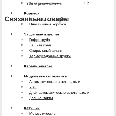
1-2
Кабельные стяжки
Тип переключателя
Корпуса
Связанные товары
Корпуса для устройств
Пластиковые корпуса
Защитные изделия
Гофротруба
Защита края
Спиральный шланг
Термоусадочные трубки
Кабель каналы
Модульная автоматика
Автоматические выключатели
УЗО
Диф. автоматические выключатели
Доп-контакты
Катушки
Металлические