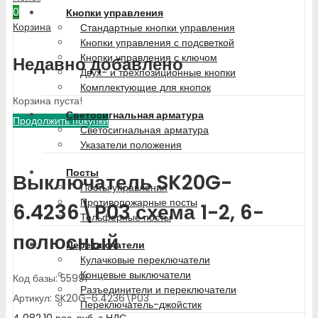
0
Кнопки управления
Корзина
Стандартные кнопки управления
Кнопки управления с подсветкой
Кнопки управления с ключом
Недавно добавлено
Двух- и трехпозиционные кнопки
Комплектующие для кнопок
Корзина пуста!
Светосигнальная арматура
Продолжить покупки
Светосигнальная арматура
Указатели положения
Посты
Выключатель SK20G-
Посты управления
Противопожарные посты
6.4236\P03 схема 1-2, 6-
Тельферные посты
полюсный
Переключатели
Кулачковые переключатели
Концевые выключатели
Код базы: 55991
Разъединители и переключатели
Артикул: SK20G-6.4236\P03
Переключатель-джойстик
4 082.10
рос. руб.
с НДС