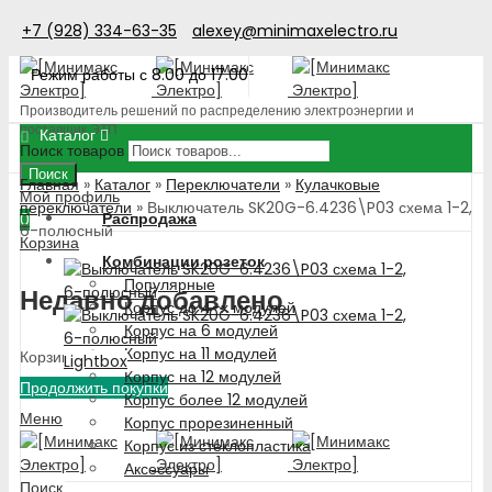
+7 (928) 334-63-35
alexey@minimaxelectro.ru
Режим работы с 8.00 до 17.00
Производитель решений по распределению электроэнергии и
поставщик ЭТП
Каталог
Поиск товаров
Поиск
Главная
»
Каталог
»
Переключатели
»
Кулачковые
Мой профиль
переключатели
»
Выключатель SK20G-6.4236\P03 схема 1-2,
Распродажа
0
6-полюсный
Корзина
Комбинации розеток
Популярные
Недавно добавлено
Корпус до 4-х модулей
Корпус на 6 модулей
Корпус на 11 модулей
Корзина пуста!
Lightbox
Корпус на 12 модулей
Продолжить покупки
Корпус более 12 модулей
Меню
Корпус прорезиненный
Корпус из стеклопластика
Аксессуары
Поиск