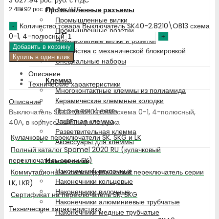
Промышленные разъемы
2 481.92
рос. руб.
без НДС
Промышленные вилки
Количество товара Выключатель SK40-2.8210\OB13 схема
Промышленные розетки
0-1, 4-полюсный
Низковольтные вилки и розетки
Добавить в корзину
Устройства с механической блокировкой
Купить в один клик
Специальные наборы
Описание
Клемма
Технические характеристики
Многоконтактные клеммы из полиамида
Керамические клеммные колодки
Описание
Проходная клемма
Выключатель SK40-2.8210\OB13 схема 0-1, 4-полюсный,
Защитная клемма
40А, в корпусе, IP65, черная ручка
Разветвительная клемма
Кулачковые переключатели SK, SKG и LK
Аксессуары для клеммы
Полный каталог Spamel 2020 RU (кулачковый
переключатель серии SK)
Наконечники
Наконечники втулочные
Коммутационные схемы (кулачковый переключатель серии
Наконечники кольцевые
LK, LKR)
Наконечники вилочные
Сертификат на переключатель SK, SKG
Наконечники алюминиевые трубчатые
Технические характеристики
Наконечники медные трубчатые