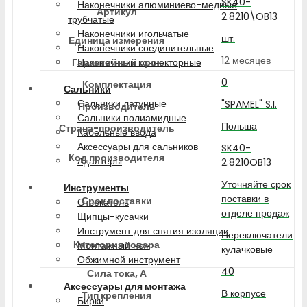
SK40-
Наконечники алюминиево-медные
Артикул
2.8210\OB13
трубчатые
Наконечники игольчатые
шт.
Единица измерения
Наконечники соединительные
12 месяцев
Гарантийный срок
Наконечники коннекторные
0
Комплектация
Сальники
Сальники латунные
"SPAMEL" S.I.
Производитель
Сальники полиамидные
Польша
Страна-производитель
Кабельные ввода
Аксессуары для сальников
SK40-
Код производителя
Адаптеры
2.8210OB13
Уточняйте срок
Инструменты
поставки в
Срок поставки
Отсекатель
отделе продаж
Щипцы-кусачки
Инструмент для снятия изоляции
Переключатели
Категория товара
Монтажный нож
кулачковые
Обжимной инструмент
40
Сила тока, А
Аксессуары для монтажа
В корпусе
Тип крепления
Бирки