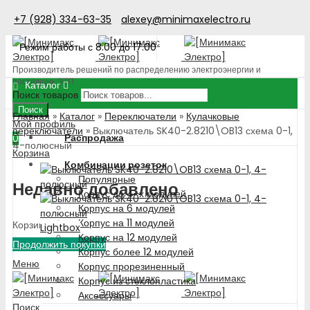
+7 (928) 334-63-35
alexey@minimaxelectro.ru
Режим работы с 8.00 до 17.00
Производитель решений по распределению электроэнергии и
поставщик ЭТП
Каталог
Поиск товаров
Поиск
Главная
»
Каталог
»
Переключатели
»
Кулачковые
Мой профиль
переключатели
»
Выключатель SK40-2.8210\OB13 схема 0-1,
Распродажа
0
4-полюсный
Корзина
Комбинации розеток
Популярные
Недавно добавлено
Корпус до 4-х модулей
Корпус на 6 модулей
Корпус на 11 модулей
Корзина пуста!
Lightbox
Корпус на 12 модулей
Продолжить покупки
Корпус более 12 модулей
Меню
Корпус прорезиненный
Корпус из стеклопластика
Аксессуары
Поиск