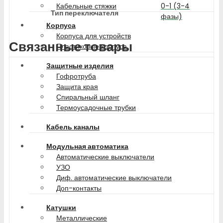
0-1 (3-4
Кабельные стяжки
Тип переключателя
фазы)
Корпуса
Корпуса для устройств
Связанные товары
Пластиковые корпуса
Защитные изделия
Гофротруба
Защита края
Спиральный шланг
Термоусадочные трубки
Кабель каналы
Модульная автоматика
Автоматические выключатели
УЗО
Диф. автоматические выключатели
Доп-контакты
Катушки
Металлические