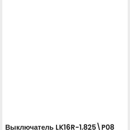
Выключатель LK16R-1.825\P08