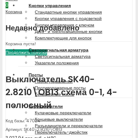
0
Кнопки управления
Корзина
Стандартные кнопки управления
Кнопки управления с подсветкой
Кнопки управления с ключом
Недавно добавлено
Двух- и трехпозиционные кнопки
Комплектующие для кнопок
Корзина пуста!
Светосигнальная арматура
Продолжить покупки
Светосигнальная арматура
Указатели положения
Посты
Выключатель SK40-
Посты управления
Противопожарные посты
2.8210\OB13 схема 0-1, 4-
Тельферные посты
полюсный
Переключатели
Кулачковые переключатели
Концевые выключатели
Код базы: 47024
Разъединители и переключатели
Артикул: SK40-2.8210\OB13
Переключатель-джойстик
3 027.94
рос. руб.
с НДС