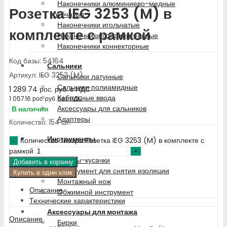
Наконечники алюминиево-медные
Розетка IEG 3253 (M) в
трубчатые
Наконечники игольчатые
комплекте с рамкой
Наконечники соединительные
Наконечники коннекторные
Код базы: 54164
Сальники
Артикул: IEG 3253 (M)
Сальники латунные
Сальники полиамидные
1 289.74
рос. руб.
с НДС
Кабельные ввода
1 057.16
рос. руб.
без НДС
Аксессуары для сальников
В наличии
Адаптеры
Количество: 154 шт.
Инструменты
Количество товара Розетка IEG 3253 (M) в комплекте с
Отсекатель
рамкой
Щипцы-кусачки
Добавить в корзину
Инструмент для снятия изоляции
Купить в один клик
Монтажный нож
Описание
Обжимной инструмент
Технические характеристики
Аксессуары для монтажа
Описание
Бирки