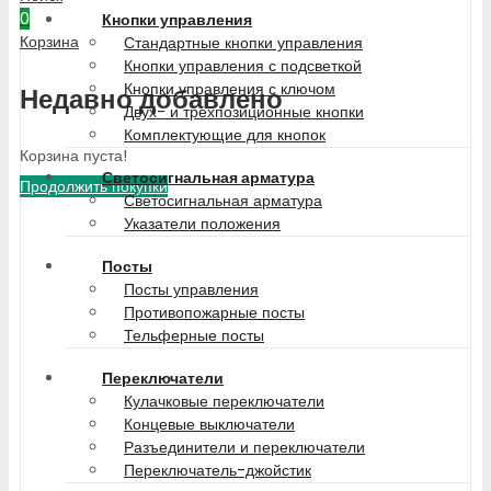
0
Кнопки управления
Корзина
Стандартные кнопки управления
Кнопки управления с подсветкой
Кнопки управления с ключом
Недавно добавлено
Двух- и трехпозиционные кнопки
Комплектующие для кнопок
Корзина пуста!
Светосигнальная арматура
Продолжить покупки
Светосигнальная арматура
Указатели положения
Посты
Посты управления
Противопожарные посты
Тельферные посты
Переключатели
Кулачковые переключатели
Концевые выключатели
Разъединители и переключатели
Переключатель-джойстик