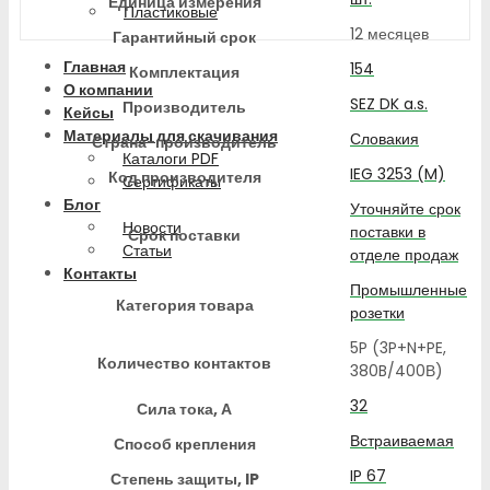
Единица измерения
Пластиковые
12 месяцев
Гарантийный срок
Главная
154
Комплектация
О компании
SEZ DK a.s.
Производитель
Кейсы
Материалы для скачивания
Словакия
Страна-производитель
Каталоги PDF
IEG 3253 (M)
Код производителя
Сертификаты
Блог
Уточняйте срок
Новости
поставки в
Срок поставки
Статьи
отделе продаж
Контакты
Промышленные
Категория товара
розетки
5P (3P+N+PE,
Количество контактов
380B/400В)
32
Сила тока, А
Встраиваемая
Способ крепления
IP 67
Степень защиты, IP