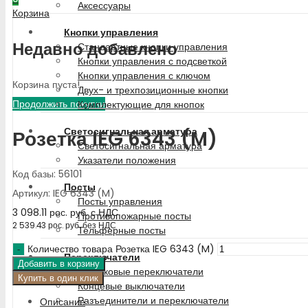
Аксессуары
Корзина
Кнопки управления
Недавно добавлено
Стандартные кнопки управления
Кнопки управления с подсветкой
Кнопки управления с ключом
Корзина пуста!
Двух- и трехпозиционные кнопки
Продолжить покупки
Комплектующие для кнопок
Светосигнальная арматура
Розетка IEG 6343 (M)
Светосигнальная арматура
Указатели положения
Код базы: 56101
Посты
Артикул: IEG 6343 (M)
Посты управления
3 098.11
рос. руб.
с НДС
Противопожарные посты
2 539.43
рос. руб.
без НДС
Тельферные посты
Количество товара Розетка IEG 6343 (M)
Переключатели
Добавить в корзину
Кулачковые переключатели
Купить в один клик
Концевые выключатели
Разъединители и переключатели
Описание