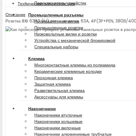
Переключатель-джойстик
Технические характеристики
Описание
Промышленные разъемы
Розетка IEG 6343 (M) встраиваемая, 63A, 4P(3P+PEN, 380В/40
Промышленные вилки
Промышленные розетки
Низковольтные вилки и розетки
Устройства с механической блокировкой
Специальные наборы
Клемма
Многоконтактные клеммы из полиамида
Керамические клеммные колодки
Проходная клемма
Защитная клемма
Разветвительная клемма
Аксессуары для клеммы
Наконечники
Наконечники втулочные
Наконечники кольцевые
Наконечники вилочные
Наконечники алюминиевые трубчатые