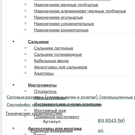
Наконечники медные трубчатые
Наконечники алюминиево-медные трубчатые
Наконечники игольчатые
Наконечники соединительные
Наконечники коннекторные
Сальники
Сальники латунные
Сальники полиамидные
Кабельные ввода
Аксессуары для сальников
Адаптеры
Инструменты
Отсекатель
Силовые разъемы (силовые вилки и розетки) (промышленные 
Щипцы-кусачки
Инструмент для снятия изоляции
Сертификат на промышленные вилки и розетки
Монтажный нож
Технические характеристики
Обжимной инструмент
IEG 6343 (M)
Артикул
Аксессуары для монтажа
шт.
Единица измерения
Бирки