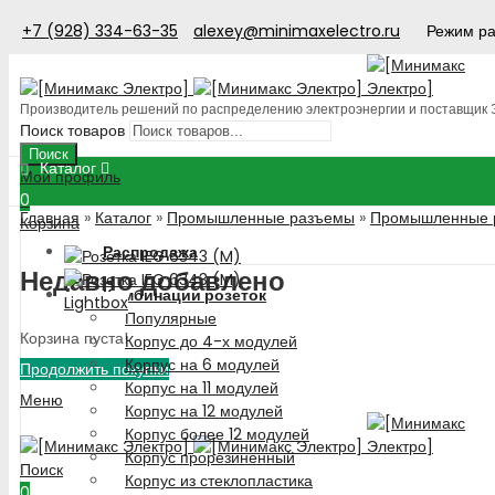
+7 (928) 334-63-35
alexey@minimaxelectro.ru
Режим ра
Производитель решений по распределению электроэнергии и поставщик
Поиск товаров
Поиск
Каталог
Мой профиль
0
Главная
»
Каталог
»
Промышленные разъемы
»
Промышленные р
Корзина
Распродажа
Недавно добавлено
Комбинации розеток
Lightbox
Популярные
Корзина пуста!
Корпус до 4-х модулей
Корпус на 6 модулей
Продолжить покупки
Корпус на 11 модулей
Меню
Корпус на 12 модулей
Корпус более 12 модулей
Корпус прорезиненный
Поиск
Корпус из стеклопластика
0