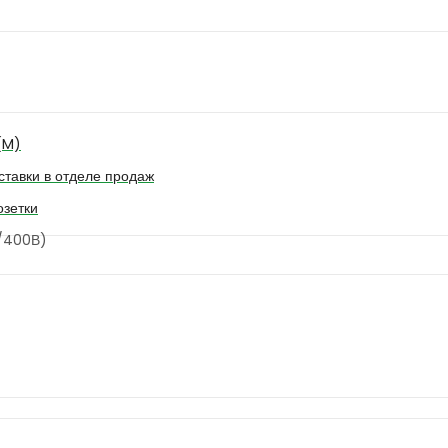
(M)
ставки в отделе продаж
зетки
B/400В)