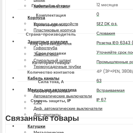
12 месяцев
Гарантийный срок
Кабельные стяжки
0
Комплектация
Корпуса
Корпуса для устройств
SEZ DK a.s.
Производитель
Пластиковые корпуса
Словакия
Страна-производитель
Защитные изделия
Розетка IEG 6343 
Код производителя
Гофротруба
Уточняйте срок по
Срок поставки
Защита края
Спиральный шланг
Промышленные ро
Категория товара
Термоусадочные трубки
4P (3P+PEN, 380
Количество контактов
Кабель каналы
63
Сила тока, А
Модульная автоматика
Встраиваемая
Способ крепления
Автоматические выключатели
IP 67
Степень защиты, IP
УЗО
Диф. автоматические выключатели
Доп-контакты
Связанные товары
Катушки
Металлические