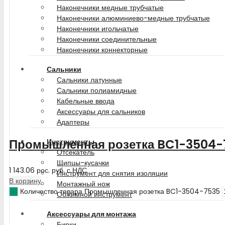
Наконечники медные трубчатые
Наконечники алюминиево-медные трубчатые
Наконечники игольчатые
Наконечники соединительные
Наконечники коннекторные
Сальники
Сальники латунные
Сальники полиамидные
Кабельные ввода
Аксессуары для сальников
Адаптеры
Промышленная розетка BC1-3504-
Инструменты
Отсекатель
Щипцы-кусачки
1 143.06
рос. руб.
с НДС
Инструмент для снятия изоляции
В корзину
Монтажный нож
Количество товара Промышленная розетка BC1-3504-7535
Обжимной инструмент
Аксессуары для монтажа
Бирки