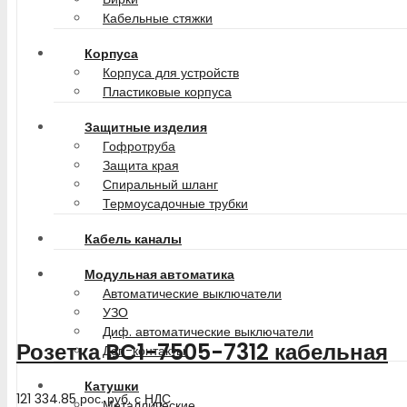
Кабельные стяжки
Корпуса
Корпуса для устройств
Пластиковые корпуса
Защитные изделия
Гофротруба
Защита края
Спиральный шланг
Термоусадочные трубки
Кабель каналы
Модульная автоматика
Автоматические выключатели
УЗО
Диф. автоматические выключатели
Розетка BC1-7505-7312 кабельная
Доп-контакты
Катушки
121 334.85
рос. руб.
с НДС
Металлические