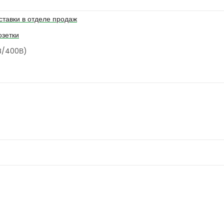
ставки в отделе продаж
зетки
0B/400В)