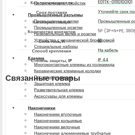
E01TK-01110100101
Код производителя
Переключатель-джойстик
Уточняйте срок по
Срок поставки
Промышленные разъемы
Промышленные ро
Промышленные вилки
Категория товара
Промышленные розетки
5P (3P+N+PE, 38
Количество контактов
Низковольтные вилки и розетки
Устройства с механической блокировкой
16
Сила тока, А
Специальные наборы
На кабель
Способ крепления
Клемма
IP 44
Степень защиты, IP
Многоконтактные клеммы из полиамида
Керамические клеммные колодки
Связанные товары
Проходная клемма
Защитная клемма
Разветвительная клемма
Аксессуары для клеммы
Наконечники
Наконечники втулочные
Наконечники кольцевые
Наконечники вилочные
Наконечники алюминиевые трубчатые