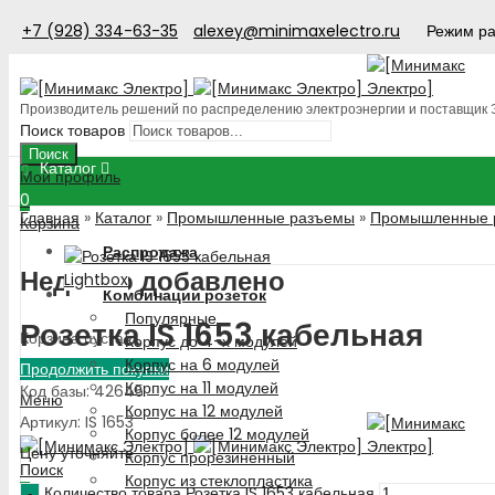
+7 (928) 334-63-35
alexey@minimaxelectro.ru
Режим ра
Производитель решений по распределению электроэнергии и поставщик
Поиск товаров
Поиск
Каталог
Мой профиль
0
Главная
»
Каталог
»
Промышленные разъемы
»
Промышленные р
Корзина
Распродажа
Недавно добавлено
Lightbox
Комбинации розеток
Популярные
Розетка IS 1653 кабельная
Корзина пуста!
Корпус до 4-х модулей
Корпус на 6 модулей
Продолжить покупки
Корпус на 11 модулей
Код базы: 42645
Меню
Корпус на 12 модулей
Артикул: IS 1653
Корпус более 12 модулей
Цену уточняйте
Корпус прорезиненный
Поиск
Корпус из стеклопластика
Количество товара Розетка IS 1653 кабельная
0