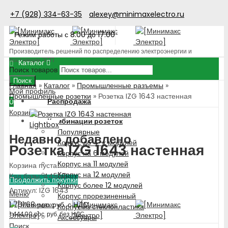
+7 (928) 334-63-35
alexey@minimaxelectro.ru
Режим работы с 8.00 до 17.00
Производитель решений по распределению электроэнергии и
поставщик ЭТП
Каталог
Поиск товаров
Поиск
Главная
»
Каталог
»
Промышленные разъемы
»
Мой профиль
Промышленные розетки
»
Розетка IZG 1643 настенная
Распродажа
0
Корзина
Комбинации розеток
Lightbox
Популярные
Недавно добавлено
Корпус до 4-х модулей
Розетка IZG 1643 настенная
Корпус на 6 модулей
Корпус на 11 модулей
Корзина пуста!
Корпус на 12 модулей
Код базы: 44557
Продолжить покупки
Корпус более 12 модулей
Артикул: IZG 1643
Меню
Корпус прорезиненный
1 761.68
рос. руб.
с НДС
Корпус из стеклопластика
1 444.00
рос. руб.
без НДС
Аксессуары
Поиск