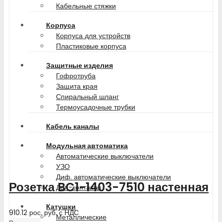
Кабельные стяжки
Корпуса
Корпуса для устройств
Пластиковые корпуса
Защитные изделия
Гофротруба
Защита края
Спиральный шланг
Термоусадочные трубки
Кабель каналы
Модульная автоматика
Автоматические выключатели
УЗО
Диф. автоматические выключатели
Розетка BC1-1403-7510 настенная
Доп-контакты
Катушки
910.12
рос. руб.
с НДС
Металлические