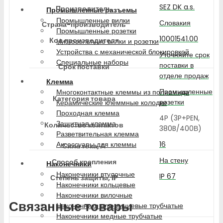
SEZ DK a.s.
Производитель
Промышленные разъемы
Промышленные вилки
Словакия
Страна-производитель
Промышленные розетки
10001541.00
Код производителя
Низковольтные вилки и розетки
Устройства с механической блокировкой
Уточняйте срок
Специальные наборы
поставки в
Срок поставки
отделе продаж
Клемма
Промышленные
Многоконтактные клеммы из полиамида
Категория товара
розетки
Керамические клеммные колодки
Проходная клемма
4P (3P+PEN,
Защитная клемма
Количество контактов
380B/400В)
Разветвительная клемма
16
Аксессуары для клеммы
Сила тока, А
На стену
Способ крепления
Наконечники
Наконечники втулочные
IP 67
Степень защиты, IP
Наконечники кольцевые
Наконечники вилочные
Связанные товары
Наконечники алюминиевые трубчатые
Наконечники медные трубчатые