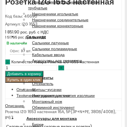
Розетка IZG 1653 настенная
Наконечники алюминиево-медные
трубчатые
Наконечники игольчатые
Код базы: 46690
Наконечники соединительные
Артикул: IZG 1653
Наконечники коннекторные
1 851.90
рос. руб.
с НДС
Сальники
1 517.95
рос. руб.
без НДС
Сальники латунные
В наличии
Сальники полиамидные
Офис:
37 шт.
Кабельные ввода
Аксессуары для сальников
Количество товара Розетка IZG 1653 настенная
Адаптеры
Добавить в корзину
Инструменты
Купить в один клик
Отсекатель
Описание
Щипцы-кусачки
Технические характеристики
Инструмент для снятия изоляции
Монтажный нож
Описание
Обжимной инструмент
Розетка IZG 1653 настенная 16А, 5P(3P+N+PE, 380В/400В),
IP67
Аксессуары для монтажа
Бирки
Силовые разъемы (силовые вилки и розетки)