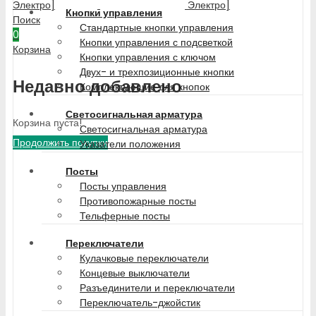
Кнопки управления
Поиск
Стандартные кнопки управления
0
Кнопки управления с подсветкой
Корзина
Кнопки управления с ключом
Двух- и трехпозиционные кнопки
Недавно добавлено
Комплектующие для кнопок
Светосигнальная арматура
Корзина пуста!
Светосигнальная арматура
Продолжить покупки
Указатели положения
Посты
Посты управления
Противопожарные посты
Тельферные посты
Переключатели
Кулачковые переключатели
Концевые выключатели
Разъединители и переключатели
Переключатель-джойстик