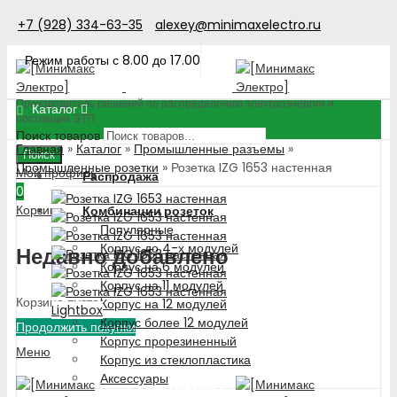
+7 (928) 334-63-35
alexey@minimaxelectro.ru
Режим работы с 8.00 до 17.00
Производитель решений по распределению электроэнергии и
Каталог
поставщик ЭТП
Поиск товаров
Главная
»
Каталог
»
Промышленные разъемы
»
Поиск
Промышленные розетки
»
Розетка IZG 1653 настенная
Мой профиль
Распродажа
0
Корзина
Комбинации розеток
Популярные
Корпус до 4-х модулей
Недавно добавлено
Корпус на 6 модулей
Корпус на 11 модулей
Корзина пуста!
Корпус на 12 модулей
Lightbox
Корпус более 12 модулей
Продолжить покупки
Корпус прорезиненный
Меню
Корпус из стеклопластика
Аксессуары