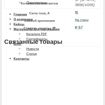
Пластиковые
Количество контактов
380B/400В)
16
Сила тока, А
Главная
О компании
На стену
Способ крепления
Кейсы
IP 67
Степень защиты, IP
Материалы для скачивания
Каталоги PDF
Сертификаты
Связанные товары
Блог
Новости
Статьи
Контакты