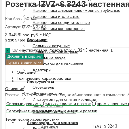
Розетка IZVZ-S 3243 настенна
Наконечники медные трубчатые
Наконечники алюминиево-медные трубчатые
Наконечники игольчатые
Код базы: 50940
Наконечники соединительные
Артикул: IZVZ-S 3243
Наконечники коннекторные
3 948.61
рос. руб.
с НДС
Сальники
3 236.57
рос. руб.
без НДС
Сальники латунные
Количество товара Розетка IZVZ-S 3243 настенная
Сальники полиамидные
Добавить в корзину
Кабельные ввода
Купить в один клик
Аксессуары для сальников
Адаптеры
Описание
Технические характеристики
Инструменты
Отсекатель
Описание
Щипцы-кусачки
Розетка IZVZ-S 3243 настенная, комбинированная в комплекте: 
Инструмент для снятия изоляции
Силовые разъемы (силовые вилки и розетки) (промышленные 
Монтажный нож
Сертификат на промышленные вилки и розетки
Обжимной инструмент
Технические характеристики
Аксессуары для монтажа
IZVZ-S 3243
Артикул
Бирки