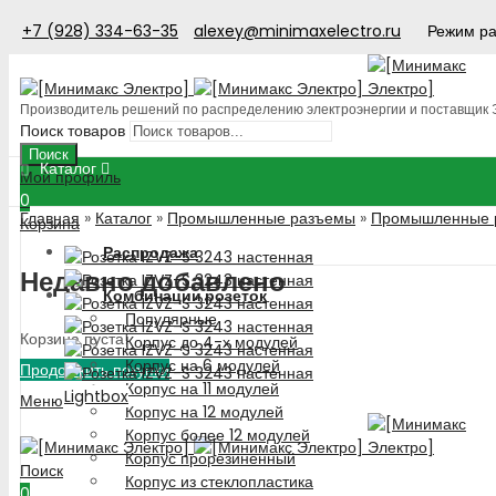
+7 (928) 334-63-35
alexey@minimaxelectro.ru
Режим ра
Производитель решений по распределению электроэнергии и поставщик
Поиск товаров
Поиск
Каталог
Мой профиль
0
Главная
»
Каталог
»
Промышленные разъемы
»
Промышленные р
Корзина
Распродажа
Недавно добавлено
Комбинации розеток
Популярные
Корзина пуста!
Корпус до 4-х модулей
Корпус на 6 модулей
Продолжить покупки
Корпус на 11 модулей
Lightbox
Меню
Корпус на 12 модулей
Корпус более 12 модулей
Корпус прорезиненный
Поиск
Корпус из стеклопластика
0