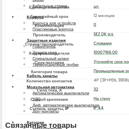
Кабельные стяжки
шт.
Единица измерения
12 месяцев
Гарантийный срок
Корпуса
Корпуса для устройств
0
Комплектация
Пластиковые корпуса
SEZ DK a.s.
Производитель
Защитные изделия
Словакия
Страна-производитель
Гофротруба
10007166.00
Защита края
Код производителя
Спиральный шланг
Уточняйте срок по
Срок поставки
Термоусадочные трубки
Промышленные ро
Категория товара
Кабель каналы
4P (3P+PEN, 380
Количество контактов
Модульная автоматика
32
Сила тока, А
Автоматические выключатели
На стену
УЗО
Способ крепления
Диф. автоматические выключатели
IP 44
Степень защиты, IP
Доп-контакты
Катушки
Связанные товары
Металлические