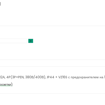
я
32А, 4P(3P+PEN, 380В/400В), IP44 + VZ16S с предохранителем на 
розетки)