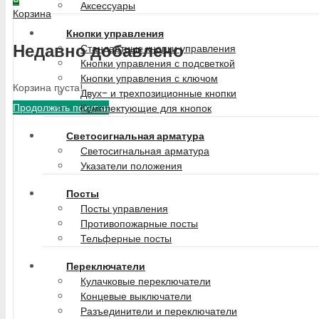
Аксессуары
Корзина
Кнопки управления
Недавно добавлено
Стандартные кнопки управления
Кнопки управления с подсветкой
Кнопки управления с ключом
Корзина пуста!
Двух- и трехпозиционные кнопки
Продолжить покупки
Комплектующие для кнопок
Светосигнальная арматура
Светосигнальная арматура
Указатели положения
Посты
Посты управления
Противопожарные посты
Тельферные посты
Переключатели
Кулачковые переключатели
Концевые выключатели
Разъединители и переключатели