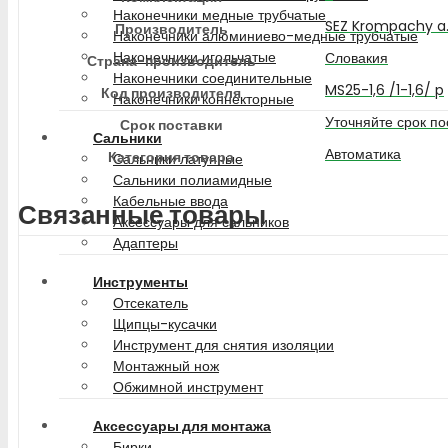
Наконечники медные трубчатые
SEZ Krompachy a.
Производитель
Наконечники алюминиево-медные трубчатые
Наконечники игольчатые
Словакия
Страна-производитель
Наконечники соединительные
MS25-1,6 /1-1,6/ p
Код производителя
Наконечники коннекторные
Уточняйте срок по
Срок поставки
Сальники
Автоматика
Категория товара
Сальники латунные
Сальники полиамидные
Кабельные ввода
Связанные товары
Аксессуары для сальников
Адаптеры
Инструменты
Отсекатель
Щипцы-кусачки
Инструмент для снятия изоляции
Монтажный нож
Обжимной инструмент
Аксессуары для монтажа
Бирки