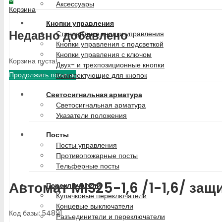
Аксессуары
Корзина
Кнопки управления
Недавно добавлено
Стандартные кнопки управления
Кнопки управления с подсветкой
Кнопки управления с ключом
Корзина пуста!
Двух- и трехпозиционные кнопки
Продолжить покупки
Комплектующие для кнопок
Светосигнальная арматура
Светосигнальная арматура
Указатели положения
Посты
Посты управления
Противопожарные посты
Тельферные посты
Автомат MIS25-1,6 /1-1,6/ за
Переключатели
Кулачковые переключатели
Концевые выключатели
Код базы: 54891
Разъединители и переключатели