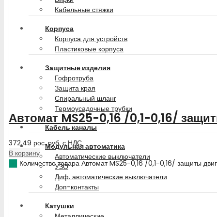
Кабельные стяжки
Корпуса
Корпуса для устройств
Пластиковые корпуса
Защитные изделия
Гофротруба
Защита края
Спиральный шланг
Термоусадочные трубки
Автомат MS25-0,16 /0,1-0,16/ защи
Кабель каналы
372.49
рос. руб.
с НДС
Модульная автоматика
В корзину
Автоматические выключатели
Количество товара Автомат MS25-0,16 /0,1-0,16/ защиты дви
УЗО
Диф. автоматические выключатели
Доп-контакты
Катушки
Металлические