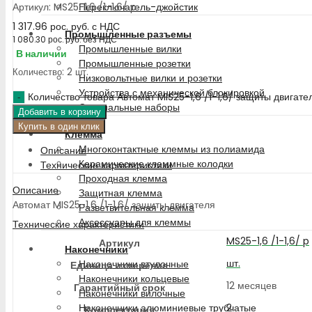
Артикул: MS25-1,6 /1-1,6/ p
Переключатель-джойстик
1 317.96
рос. руб.
с НДС
Промышленные разъемы
1 080.30
рос. руб.
без НДС
Промышленные вилки
В наличии
Промышленные розетки
Количество: 2 шт.
Низковольтные вилки и розетки
Устройства с механической блокировкой
Количество товара Автомат MIS25-1,6 /1-1,6/ защиты двигате
Специальные наборы
Добавить в корзину
Купить в один клик
Клемма
Многоконтактные клеммы из полиамида
Описание
Керамические клеммные колодки
Технические характеристики
Проходная клемма
Описание
Защитная клемма
Автомат MIS25-1,6 /1-1,6/ защиты двигателя
Разветвительная клемма
Аксессуары для клеммы
Технические характеристики
MS25-1,6 /1-1,6/ p
Артикул
Наконечники
шт.
Наконечники втулочные
Единица измерения
Наконечники кольцевые
12 месяцев
Гарантийный срок
Наконечники вилочные
2
Наконечники алюминиевые трубчатые
Комплектация