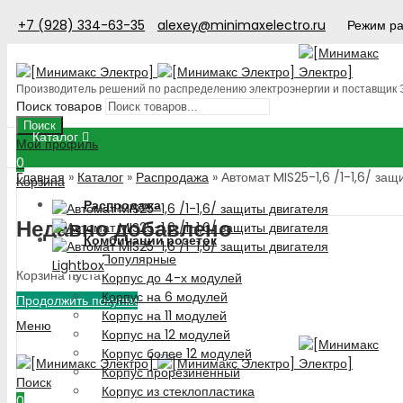
+7 (928) 334-63-35
alexey@minimaxelectro.ru
Режим ра
Производитель решений по распределению электроэнергии и поставщик
Поиск товаров
Поиск
Каталог
Мой профиль
0
Главная
»
Каталог
»
Распродажа
»
Автомат MIS25-1,6 /1-1,6/ защ
Корзина
Распродажа
Недавно добавлено
Комбинации розеток
Популярные
Lightbox
Корзина пуста!
Корпус до 4-х модулей
Корпус на 6 модулей
Продолжить покупки
Корпус на 11 модулей
Меню
Корпус на 12 модулей
Корпус более 12 модулей
Корпус прорезиненный
Поиск
Корпус из стеклопластика
0