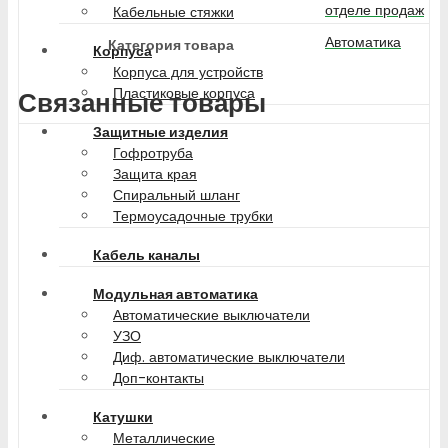
отделе продаж
Кабельные стяжки
Автоматика
Категория товара
Корпуса
Корпуса для устройств
Пластиковые корпуса
Связанные товары
Защитные изделия
Гофротруба
Защита края
Спиральный шланг
Термоусадочные трубки
Кабель каналы
Модульная автоматика
Автоматические выключатели
УЗО
Диф. автоматические выключатели
Доп-контакты
Катушки
Металлические