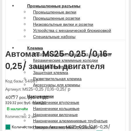
Промышленные разъемы
Промышленные вилки
Промышленные розетки
Низковольтные вилки и розетки
Устройства с механической блокировкой
Специальные наборы
Клемма
Автомат MS25-0,25 /0,16-
Многоконтактные клеммы из полиамида
Керамические клеммные колодки
0,25/ защиты двигателя
Проходная клемма
Защитная клемма
Разветвительная клемма
Код базы: 54887
Аксессуары для клеммы
Артикул: MS25-0,25 /0,16-0,25/ p
Наконечники
401.77
рос. руб.
с НДС
Наконечники втулочные
329.32
рос. руб.
без НДС
Наконечники кольцевые
В наличии
Наконечники вилочные
Количество: 2 шт.
Наконечники алюминиевые трубчатые
Количество товара Автомат MS25-0,25 /0,16-0,25/
Наконечники медные трубчатые