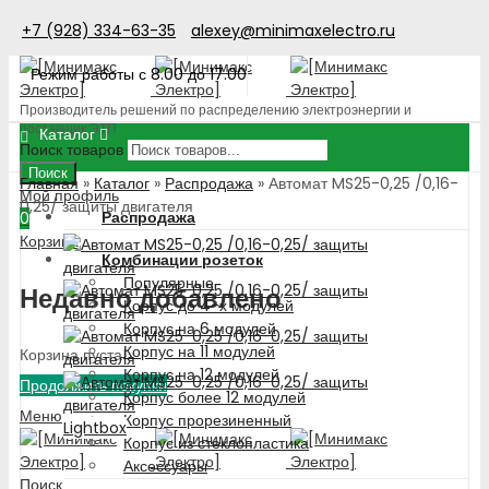
+7 (928) 334-63-35
alexey@minimaxelectro.ru
Режим работы с 8.00 до 17.00
Производитель решений по распределению электроэнергии и
поставщик ЭТП
Каталог
Поиск товаров
Поиск
Главная
»
Каталог
»
Распродажа
»
Автомат MS25-0,25 /0,16-
Мой профиль
0,25/ защиты двигателя
Распродажа
0
Корзина
Комбинации розеток
Популярные
Недавно добавлено
Корпус до 4-х модулей
Корпус на 6 модулей
Корпус на 11 модулей
Корзина пуста!
Корпус на 12 модулей
Продолжить покупки
Корпус более 12 модулей
Меню
Корпус прорезиненный
Lightbox
Корпус из стеклопластика
Аксессуары
Поиск