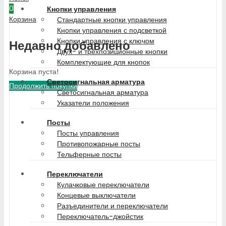
0
Кнопки управления
Корзина
Стандартные кнопки управления
Кнопки управления с подсветкой
Кнопки управления с ключом
Недавно добавлено
Двух- и трехпозиционные кнопки
Комплектующие для кнопок
Корзина пуста!
Светосигнальная арматура
Продолжить покупки
Светосигнальная арматура
Указатели положения
Посты
Посты управления
Противопожарные посты
Тельферные посты
Переключатели
Кулачковые переключатели
Концевые выключатели
Разъединители и переключатели
Переключатель-джойстик