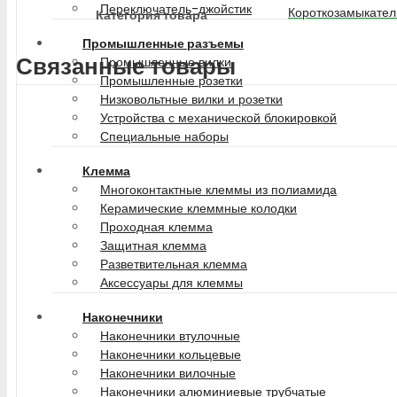
Переключатель-джойстик
Короткозамыкател
Категория товара
Промышленные разъемы
Связанные товары
Промышленные вилки
Промышленные розетки
Низковольтные вилки и розетки
Устройства с механической блокировкой
Специальные наборы
Клемма
Многоконтактные клеммы из полиамида
Керамические клеммные колодки
Проходная клемма
Защитная клемма
Разветвительная клемма
Аксессуары для клеммы
Наконечники
Наконечники втулочные
Наконечники кольцевые
Наконечники вилочные
Наконечники алюминиевые трубчатые