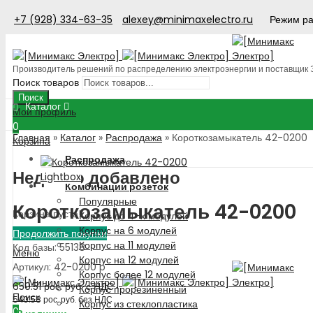
+7 (928) 334-63-35
alexey@minimaxelectro.ru
Режим ра
Производитель решений по распределению электроэнергии и поставщик
Поиск товаров
Поиск
Каталог
Мой профиль
0
Главная
»
Каталог
»
Распродажа
»
Короткозамыкатель 42-0200
Корзина
Распродажа
Недавно добавлено
Lightbox
Комбинации розеток
Популярные
Короткозамыкатель 42-0200
Корзина пуста!
Корпус до 4-х модулей
Корпус на 6 модулей
Продолжить покупки
Корпус на 11 модулей
Код базы: 55138
Меню
Корпус на 12 модулей
Артикул: 42-0200 p
Корпус более 12 модулей
659.51
рос. руб.
с НДС
Корпус прорезиненный
Поиск
540.58
рос. руб.
без НДС
Корпус из стеклопластика
0