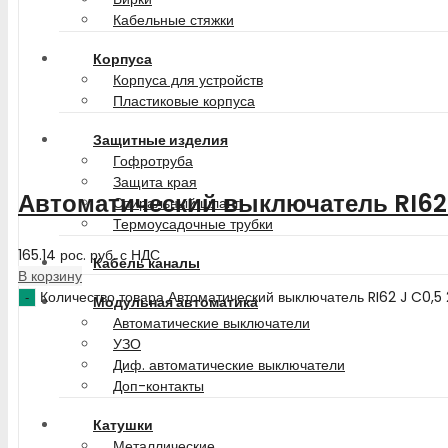
Кабельные стяжки
Корпуса
Корпуса для устройств
Пластиковые корпуса
Защитные изделия
Гофротруба
Защита края
Автоматический выключатель RI62
Спиральный шланг
Термоусадочные трубки
165.14
рос. руб.
с НДС
Кабель каналы
В корзину
Количество товара Автоматический выключатель RI62 J C0,
Модульная автоматика
Автоматические выключатели
УЗО
Диф. автоматические выключатели
Доп-контакты
Катушки
Металлические