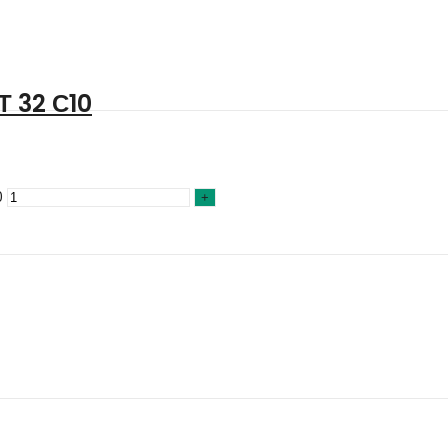
 32 С10
0