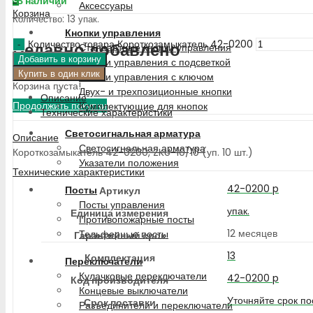
В наличии
Аксессуары
Корзина
Количество: 13 упак.
Кнопки управления
Количество товара Короткозамыкатель 42-0200
Недавно добавлено
Стандартные кнопки управления
Добавить в корзину
Кнопки управления с подсветкой
Купить в один клик
Кнопки управления с ключом
Корзина пуста!
Двух- и трехпозиционные кнопки
Описание
Продолжить покупки
Комплектующие для кнопок
Технические характеристики
Светосигнальная арматура
Описание
Светосигнальная арматура
Короткозамыкатель 42-0200, ZKU-10/10 (уп. 10 шт.)
Указатели положения
Технические характеристики
42-0200 p
Посты
Артикул
Посты управления
упак.
Единица измерения
Противопожарные посты
12 месяцев
Тельферные посты
Гарантийный срок
13
Комплектация
Переключатели
Кулачковые переключатели
42-0200 p
Код производителя
Концевые выключатели
Уточняйте срок по
Срок поставки
Разъединители и переключатели