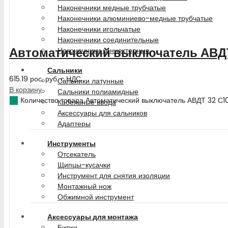
Наконечники медные трубчатые
Наконечники алюминиево-медные трубчатые
Наконечники игольчатые
Наконечники соединительные
Автоматический выключатель АВДТ
Наконечники коннекторные
Сальники
615.19
рос. руб.
с НДС
Сальники латунные
В корзину
Сальники полиамидные
Количество товара Автоматический выключатель АВДТ 32 С1
Кабельные ввода
Аксессуары для сальников
Адаптеры
Инструменты
Отсекатель
Щипцы-кусачки
Инструмент для снятия изоляции
Монтажный нож
Обжимной инструмент
Аксессуары для монтажа
Бирки