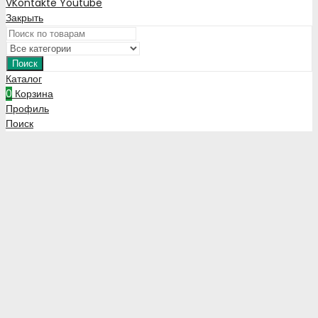
VKontakte
Youtube
Закрыть
Поиск
Каталог
0
Корзина
Профиль
Поиск
Вход
Зарегистрируйтесь чтобы оформлять заказы напрямую через
сайт
Зарегистрироваться
Запомнить меня
Потеряли Ваш пароль?
Войти