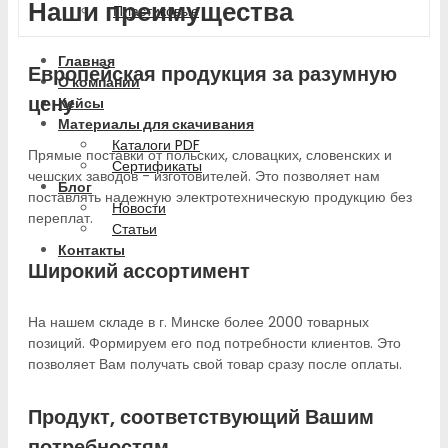
Наши преимущества
Пластиковые
Главная
Европейская продукция за разумную
О компании
цену
Кейсы
Материалы для скачивания
Каталоги PDF
Прямые поставки от польских, словацких, словенских и
Сертификаты
чешских заводов - изготовителей. Это позволяет нам
Блог
поставлять надежную электротехническую продукцию без
Новости
переплат.
Статьи
Контакты
Широкий ассортимент
На нашем складе в г. Минске более 2000 товарных
позиций. Формируем его под потребности клиентов. Это
позволяет Вам получать свой товар сразу после оплаты.
Продукт, соответствующий Вашим
потребностям