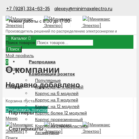
+7 (928) 334-63-35
alexey@minimaxelectro.ru
Режим работы с 8.00 до 17.00
Производитель решений по распределению электроэнергии и
поставщик ЭТП
Каталог
Поиск товаров
Поиск
Мой профиль
Распродажа
0
О компании
Корзина
Комбинации розеток
Популярные
Недавно добавлено
Главная
»
О компании
Корпус до 4-х модулей
Корпус на 6 модулей
Корпус на 11 модулей
Корзина пуста!
Корпус на 12 модулей
Продолжить покупки
Партнеры
Корпус более 12 модулей
Меню
Корпус прорезиненный
Корпус из стеклопластика
Сертификаты
Аксессуары
Поиск