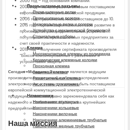
2000 год – год основания компании.
Промышленные разъемы
2003 год – начало работы оптовым поставщиком
Промышленные вилки
европейской электротехнической продукции.
Промышленные розетки
2006 год – увеличение числа поставщиков до 10.
Низковольтные вилки и розетки
2015 год – организация начинает свое развитие в
Устройства с механической блокировкой
производстве распределительных устройств
Специальные наборы
популярных на промышленных предприятиях за
счет своей практичности и надежности.
Клемма
2019 год – получение сертификата производителя
Многоконтактные клеммы из полиамида
“Боксов комбинированных с разъемами и
Керамические клеммные колодки
устройствами защиты”.
Проходная клемма
Сегодня «Минимакс Электро»
является ведущим
Защитная клемма
производителем решений в области распределения
Разветвительная клемма
электроэнергии, а также продолжает быть поставщиком
Аксессуары для клеммы
европейской коммутационной электротехнической
Наконечники
продукции. Компания давно зарекомендовала себя как
Наконечники втулочные
надежного и стабильного партнера на крупнейших
Наконечники кольцевые
предприятиях.
Наконечники вилочные
Наконечники алюминиевые трубчатые
Наша миссия
Наконечники медные трубчатые