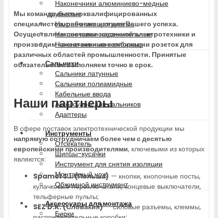
Наконечники алюминиево-медные
трубчатые
Мы команда высококвалифицированных
Наконечники игольчатые
специалистов, работающая для Вашего успеха.
Наконечники соединительные
Осуществляем поставки надежной электротехники и
Наконечники коннекторные
производим качественные комбинации розеток для
различных областей промышленности. Принятые
Сальники
обязательства выполняем точно в срок.
Сальники латунные
Сальники полиамидные
Кабельные ввода
Наши партнеры
Аксессуары для сальников
Адаптеры
В сфере поставок электротехнической продукции мы
Инструменты
напрямую сотрудничаем более чем с десятью
Отсекатель
европейскими производителями
, ключевыми из которых
Щипцы-кусачки
являются:
Инструмент для снятия изоляции
Монтажный нож
Spamel S.I. (Польша)
— кнопки, кнопочные посты,
Обжимной инструмент
кулачковые переключатели, концевые выключатели,
тельферные пульты;
Аксессуары для монтажа
SEZ D.K. (Словакия)
— силовые разъемы, клеммы,
Бирки
распределительные коробки;