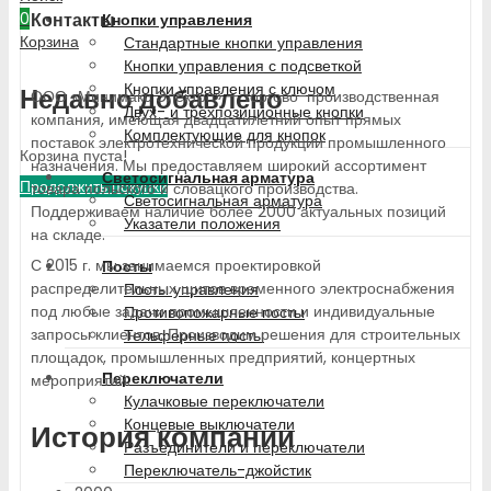
0
Контакты
Кнопки управления
Корзина
Стандартные кнопки управления
Кнопки управления с подсветкой
Кнопки управления с ключом
Недавно добавлено
ООО «Минимакс Электро» — торгово-производственная
Двух- и трехпозиционные кнопки
компания, имеющая двадцатилетний опыт прямых
Комплектующие для кнопок
поставок электротехнической продукции промышленного
Корзина пуста!
назначения. Мы предоставляем широкий ассортимент
Светосигнальная арматура
Продолжить покупки
товара польского и словацкого производства.
Светосигнальная арматура
Поддерживаем наличие более 2000 актуальных позиций
Указатели положения
на складе.
С 2015 г. мы занимаемся проектировкой
Посты
распределительных щитов временного электроснабжения
Посты управления
под любые задачи промышленности и индивидуальные
Противопожарные посты
запросы клиентов. Производим решения для строительных
Тельферные посты
площадок, промышленных предприятий, концертных
Переключатели
мероприятий.
Кулачковые переключатели
Концевые выключатели
История компании
Разъединители и переключатели
Переключатель-джойстик