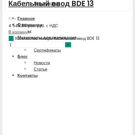
Кабельный ввод BDE 13
Пластиковые
Главная
Есть на складе
О компании
4 545.86
рос. руб.
с НДС
Кейсы
В корзину
Материалы для скачивания
Количество товара Кабельный ввод BDE 13
Каталоги PDF
Сертификаты
Блог
Новости
Статьи
Контакты