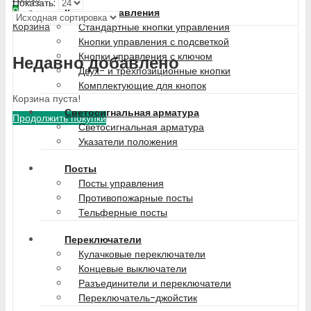
Показать:
0
Кнопки управления
Корзина
Стандартные кнопки управления
Кнопки управления с подсветкой
Кнопки управления с ключом
Недавно добавлено
Двух- и трехпозиционные кнопки
Комплектующие для кнопок
Корзина пуста!
Светосигнальная арматура
Продолжить покупки
Светосигнальная арматура
Указатели положения
Посты
Посты управления
Противопожарные посты
Тельферные посты
Переключатели
Кулачковые переключатели
Концевые выключатели
Разъединители и переключатели
Переключатель-джойстик