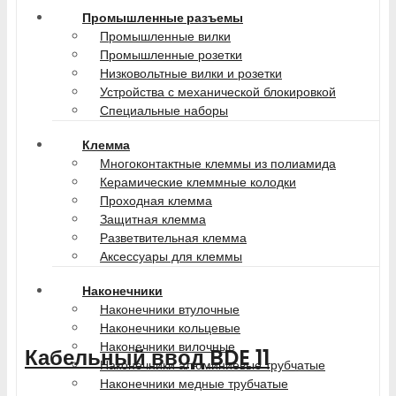
Промышленные разъемы
Промышленные вилки
Промышленные розетки
Низковольтные вилки и розетки
Устройства с механической блокировкой
Специальные наборы
Клемма
Многоконтактные клеммы из полиамида
Керамические клеммные колодки
Проходная клемма
Защитная клемма
Разветвительная клемма
Аксессуары для клеммы
Наконечники
Наконечники втулочные
Наконечники кольцевые
Наконечники вилочные
Кабельный ввод BDE 11
Наконечники алюминиевые трубчатые
Наконечники медные трубчатые