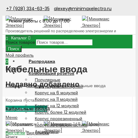
+7 (928) 334-63-35
alexey@minimaxelectro.ru
Режим работы с 8.00 до 17.00
Производитель решений по распределению электроэнергии и
поставщик ЭТП
Каталог
Поиск товаров
Поиск
Мой профиль
Распродажа
0
Кабельные ввода
Корзина
Комбинации розеток
Популярные
Недавно добавлено
Главная
»
Каталог
»
Сальники
»
Кабельные ввода
Корпус до 4-х модулей
Корпус на 6 модулей
Корпус на 11 модулей
Корзина пуста!
Корпус на 12 модулей
Кабельные ввода
Продолжить покупки
Корпус более 12 модулей
Меню
Корпус прорезиненный
(отображается 1 – 24 товаров из 148 товаров)
Корпус из стеклопластика
Аксессуары
Вид сетки
Вид списка
Поиск