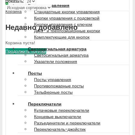
Показать:
0
Кнопки управления
Корзина
Стандартные кнопки управления
Кнопки управления с подсветкой
Кнопки управления с ключом
Недавно добавлено
Двух- и трехпозиционные кнопки
Комплектующие для кнопок
Корзина пуста!
Светосигнальная арматура
Продолжить покупки
Светосигнальная арматура
Указатели положения
Посты
Посты управления
Противопожарные посты
Тельферные посты
Переключатели
Кулачковые переключатели
Концевые выключатели
Разъединители и переключатели
Переключатель-джойстик