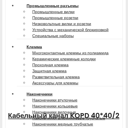
Промышленные разъемы
Промышленные вилки
Промышленные розетки
Низковольтные вилки и розетки
Устройства с механической блокировкой
Специальные наборы
Клемма
Многоконтактные клеммы из полиамида
Керамические клеммные колодки
Проходная клемма
Защитная клемма
Разветвительная клемма
Аксессуары для клеммы
Наконечники
Наконечники втулочные
Наконечники кольцевые
Наконечники вилочные
Кабельный канал KOPD 40*40/2
Наконечники алюминиевые трубчатые
Наконечники медные трубчатые