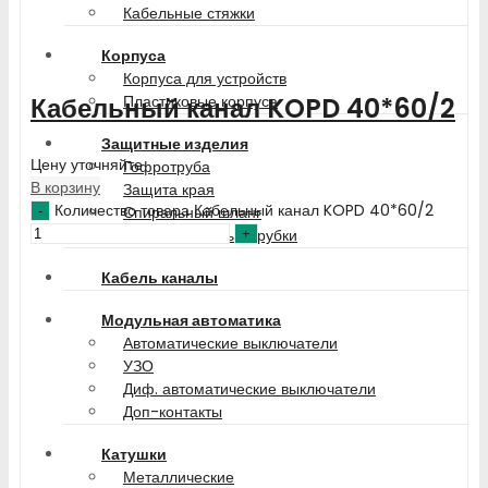
Кабельные стяжки
Корпуса
Корпуса для устройств
Пластиковые корпуса
Кабельный канал KOPD 40*60/2
Защитные изделия
Цену уточняйте
Гофротруба
В корзину
Защита края
Количество товара Кабельный канал KOPD 40*60/2
Спиральный шланг
Термоусадочные трубки
Кабель каналы
Модульная автоматика
Автоматические выключатели
УЗО
Диф. автоматические выключатели
Доп-контакты
Катушки
Металлические