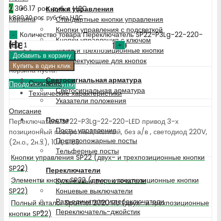
2 306.17
рос. руб.
с НДС
0
Кнопки управления
1 890.30
рос. руб.
без НДС
Корзина
Стандартные кнопки управления
Кнопки управления с подсветкой
Количество товара Переключатель SP22-P3Lg-22-220-
Кнопки управления с ключом
Недавно добавлено
LED
Двух- и трехпозиционные кнопки
Добавить в корзину
Комплектующие для кнопок
Купить в один клик
Корзина пуста!
Светосигнальная арматура
Описание
Продолжить покупки
Светосигнальная арматура
Технические характеристики
Указатели положения
Описание
Посты
Переключатель SP22-P3Lg-22-220-LED привод 3-х
Посты управления
позиционный поворотный, желтый, без а/в , светодиод 220V,
Противопожарные посты
(2н.о., 2н.з.), 10А, IP65
Тельферные посты
Кнопки управления SP22 (двух- и трехпозиционные кнопки
SP22)
Переключатели
Элементы кнопок SP22 (двух- и трехпозиционные кнопки
Кулачковые переключатели
SP22)
Концевые выключатели
Разъединители и переключатели
Полный каталог Spamel 2020 RU (двух- и трехпозиционные
Переключатель-джойстик
кнопки SP22)