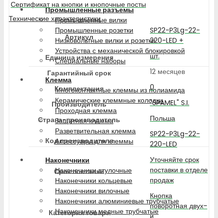
Сертификат на кнопки и кнопочные посты
Промышленные разъемы
Технические характеристики
Промышленные вилки
SP22-P3Lg-22-
Промышленные розетки
Артикул
220-LED +
Низковольтные вилки и розетки
Устройства с механической блокировкой
шт.
Единица измерения
Специальные наборы
12 месяцев
Гарантийный срок
Клемма
0
Комплектация
Многоконтактные клеммы из полиамида
Керамические клеммные колодки
"SPAMEL" S.I.
Производитель
Проходная клемма
Польша
Страна-производитель
Защитная клемма
Разветвительная клемма
SP22-P3Lg-22-
Код производителя
Аксессуары для клеммы
220-LED
Уточняйте срок
Наконечники
поставки в отделе
Наконечники втулочные
Срок поставки
продаж
Наконечники кольцевые
Наконечники вилочные
Кнопка
Наконечники алюминиевые трубчатые
поворотная двух-
Наконечники медные трубчатые
Категория товара
и