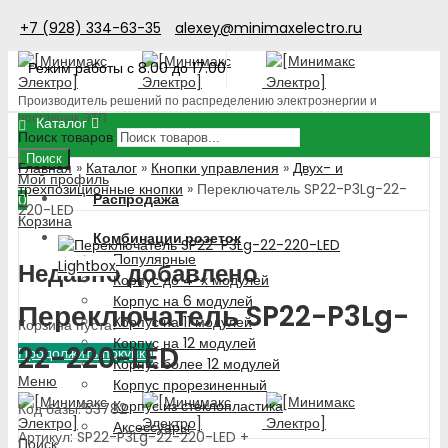
+7 (928) 334-63-35
alexey@minimaxelectro.ru
Режим работы с 8.00 до 17.00
Производитель решений по распределению электроэнергии и
поставщик ЭТП
Каталог
Поиск товаров
Поиск
Главная
»
Каталог
»
Кнопки управления
»
Двух- и
Мой профиль
трехпозиционные кнопки
»
Переключатель SP22-P3Lg-22-
Распродажа
0
220-LED
Корзина
Комбинации розеток
Популярные
Lightbox
Недавно добавлено
Корпус до 4-х модулей
Корпус на 6 модулей
Переключатель SP22-P3Lg-
Корпус на 11 модулей
Корзина пуста!
Корпус на 12 модулей
22-220-LED
Продолжить покупки
Корпус более 12 модулей
Меню
Корпус прорезиненный
Корпус из стеклопластика
Код базы: 53782
Аксессуары
Артикул: SP22-P3Lg-22-220-LED +
Поиск