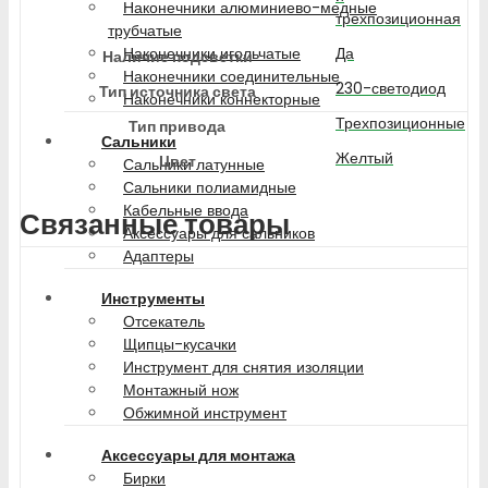
Наконечники алюминиево-медные
трехпозиционная
трубчатые
Да
Наконечники игольчатые
Наличие подсветки
Наконечники соединительные
230-светодиод
Тип источника света
Наконечники коннекторные
Трехпозиционные
Тип привода
Сальники
Желтый
Цвет
Сальники латунные
Сальники полиамидные
Кабельные ввода
Связанные товары
Аксессуары для сальников
Адаптеры
Инструменты
Отсекатель
Щипцы-кусачки
Инструмент для снятия изоляции
Монтажный нож
Обжимной инструмент
Аксессуары для монтажа
Бирки