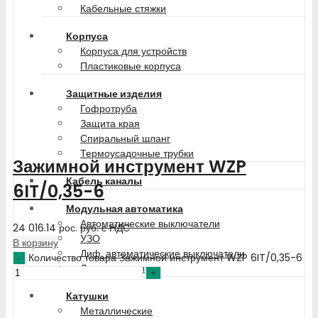
Кабельные стяжки
Корпуса
Корпуса для устройств
Пластиковые корпуса
Защитные изделия
Гофротруба
Защита края
Спиральный шланг
Термоусадочные трубки
Зажимной инструмент WZP
Кабель каналы
6IT/0,35-6
Модульная автоматика
Автоматические выключатели
24 016.14
рос. руб.
с НДС
УЗО
В корзину
Диф. автоматические выключатели
Количество товара Зажимной инструмент WZP 6IT/0,35-6
Доп-контакты
Катушки
Металлические