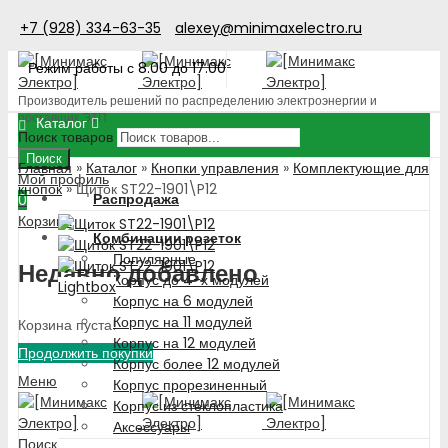
+7 (928) 334-63-35
alexey@minimaxelectro.ru
Режим работы с 8.00 до 17.00
Производитель решений по распределению электроэнергии и
поставщик ЭТП
Каталог
Поиск товаров
Поиск
Главная
»
Каталог
»
Кнопки управления
»
Комплектующие для
Мой профиль
кнопок
»
Щиток ST22-1901\P12
Распродажа
0
Корзина
Комбинации розеток
Популярные
Недавно добавлено
Корпус до 4-х модулей
Lightbox
Корпус на 6 модулей
Корпус на 11 модулей
Корзина пуста!
Корпус на 12 модулей
Продолжить покупки
Корпус более 12 модулей
Меню
Корпус прорезиненный
Корпус из стеклопластика
Аксессуары
Поиск