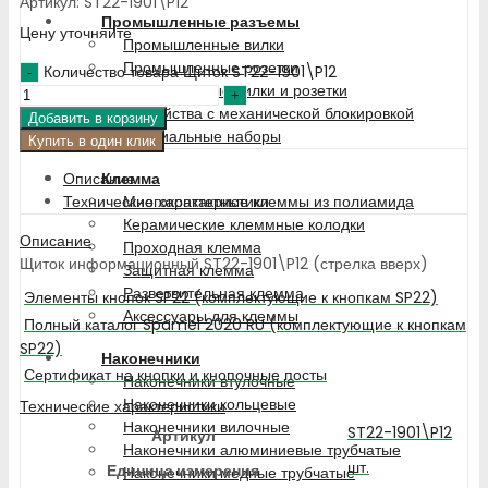
Артикул: ST22-1901\P12
Промышленные разъемы
Цену уточняйте
Промышленные вилки
Промышленные розетки
Количество товара Щиток ST22-1901\P12
Низковольтные вилки и розетки
Устройства с механической блокировкой
Добавить в корзину
Специальные наборы
Купить в один клик
Описание
Клемма
Технические характеристики
Многоконтактные клеммы из полиамида
Керамические клеммные колодки
Описание
Проходная клемма
Щиток информационный ST22-1901\P12 (стрелка вверх)
Защитная клемма
Разветвительная клемма
Элементы кнопок SP22 (комплектующие к кнопкам SP22)
Аксессуары для клеммы
Полный каталог Spamel 2020 RU (комплектующие к кнопкам
SP22)
Наконечники
Сертификат на кнопки и кнопочные посты
Наконечники втулочные
Наконечники кольцевые
Технические характеристики
Наконечники вилочные
ST22-1901\P12
Артикул
Наконечники алюминиевые трубчатые
шт.
Единица измерения
Наконечники медные трубчатые