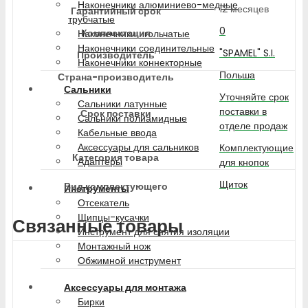
Наконечники алюминиево-медные
12 месяцев
Гарантийный срок
трубчатые
0
Комплектация
Наконечники игольчатые
Наконечники соединительные
"SPAMEL" S.I.
Производитель
Наконечники коннекторные
Польша
Страна-производитель
Сальники
Уточняйте срок
Сальники латунные
поставки в
Срок поставки
Сальники полиамидные
отделе продаж
Кабельные ввода
Аксессуары для сальников
Комплектующие
Категория товара
Адаптеры
для кнопок
Щиток
Вид комплектующего
Инструменты
Отсекатель
Щипцы-кусачки
Связанные товары
Инструмент для снятия изоляции
Монтажный нож
Обжимной инструмент
Аксессуары для монтажа
Бирки