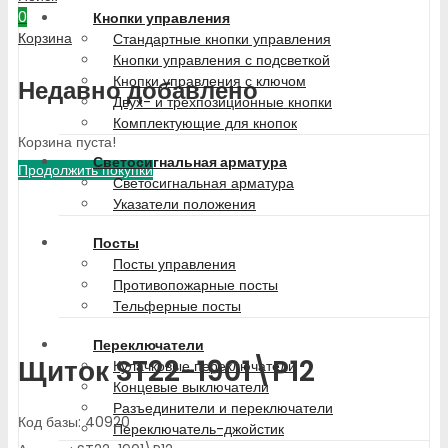
0
Кнопки управления
Корзина
Стандартные кнопки управления
Кнопки управления с подсветкой
Кнопки управления с ключом
Недавно добавлено
Двух- и трехпозиционные кнопки
Комплектующие для кнопок
Корзина пуста!
Светосигнальная арматура
Продолжить покупки
Светосигнальная арматура
Указатели положения
Посты
Посты управления
Противопожарные посты
Тельферные посты
Переключатели
Щиток ST22-1901\P12
Кулачковые переключатели
Концевые выключатели
Разъединители и переключатели
Код базы: 40920
Переключатель-джойстик