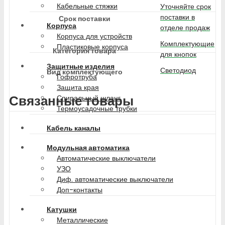
Кабельные стяжки
Уточняйте срок
поставки в
Срок поставки
Корпуса
отделе продаж
Корпуса для устройств
Комплектующие
Пластиковые корпуса
Категория товара
для кнопок
Защитные изделия
Светодиод
Вид комплектующего
Гофротруба
Защита края
Связанные товары
Спиральный шланг
Термоусадочные трубки
Кабель каналы
Модульная автоматика
Автоматические выключатели
УЗО
Диф. автоматические выключатели
Доп-контакты
Катушки
Металлические