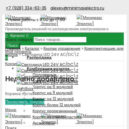
+7 (928) 334-63-35
alexey@minimaxelectro.ru
Режим работы с 8.00 до 17.00
Производитель решений по распределению электроэнергии и
поставщик ЭТП
Каталог
Поиск товаров
Поиск
Главная
»
Каталог
»
Кнопки управления
»
Комплектующие для
Мой профиль
кнопок
»
Светодиод LED 24V AC/DC\Z
Распродажа
0
Корзина
Комбинации розеток
Популярные
Недавно добавлено
Корпус до 4-х модулей
Корпус на 6 модулей
Lightbox
Корпус на 11 модулей
Корзина пуста!
Корпус на 12 модулей
Продолжить покупки
Корпус более 12 модулей
Меню
Корпус прорезиненный
Корпус из стеклопластика
Аксессуары
Поиск