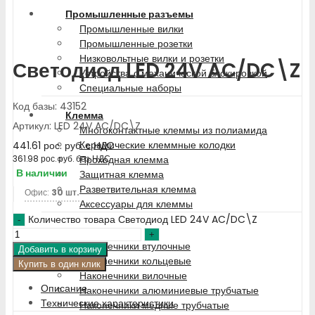
Промышленные разъемы
Промышленные вилки
Промышленные розетки
Низковольтные вилки и розетки
Светодиод LED 24V AC/DC\Z
Устройства с механической блокировкой
Специальные наборы
Код базы: 43152
Клемма
Артикул: LED 24V AC/DC\Z
Многоконтактные клеммы из полиамида
Керамические клеммные колодки
441.61
рос. руб.
с НДС
Проходная клемма
361.98
рос. руб.
без НДС
В наличии
Защитная клемма
Разветвительная клемма
Офис:
30 шт.
Аксессуары для клеммы
Количество товара Светодиод LED 24V AC/DC\Z
Наконечники
Наконечники втулочные
Добавить в корзину
Наконечники кольцевые
Купить в один клик
Наконечники вилочные
Описание
Наконечники алюминиевые трубчатые
Технические характеристики
Наконечники медные трубчатые