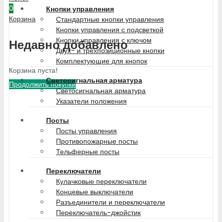
0
Кнопки управления
Корзина
Стандартные кнопки управления
Кнопки управления с подсветкой
Кнопки управления с ключом
Недавно добавлено
Двух- и трехпозиционные кнопки
Комплектующие для кнопок
Корзина пуста!
Светосигнальная арматура
Продолжить покупки
Светосигнальная арматура
Указатели положения
Посты
Посты управления
Противопожарные посты
Тельферные посты
Переключатели
Кулачковые переключатели
Концевые выключатели
Разъединители и переключатели
Переключатель-джойстик