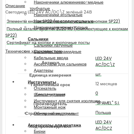
Наконечники алюминиево-медные
Описание
трубчатые
Светодиод LED 24V AC/DC\Z зелёный 24В
Наконечники игольчатые
Наконечники соединительные
Элементы кнопок SP22 (комплектующие к кнопкам SP22)
Наконечники коннекторные
Полный каталог Spamel 2020 RU (комплектующие к кнопкам
SP22)
Сальники
Сертификат на кнопки и кнопочные посты
Сальники латунные
Технические характеристики
Сальники полиамидные
Кабельные ввода
LED 24V
Артикул
Аксессуары для сальников
AC/DC\Z
Адаптеры
шт.
Единица измерения
Инструменты
12 месяцев
Гарантийный срок
Отсекатель
0
Комплектация
Щипцы-кусачки
Инструмент для снятия изоляции
"SPAMEL" S.I.
Производитель
Монтажный нож
Польша
Страна-производитель
Обжимной инструмент
LED 24V
Аксессуары для монтажа
Код производителя
AC/DCZ
Бирки