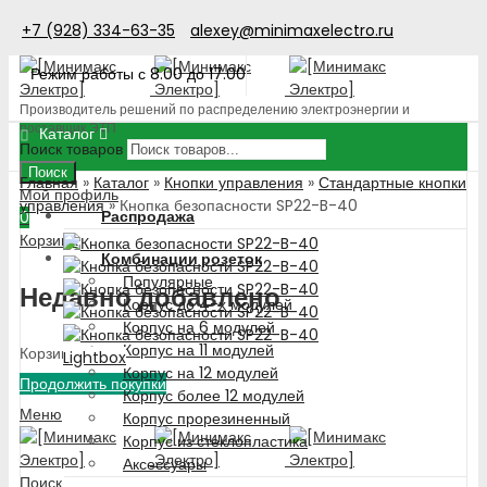
+7 (928) 334-63-35
alexey@minimaxelectro.ru
Режим работы с 8.00 до 17.00
Производитель решений по распределению электроэнергии и
поставщик ЭТП
Каталог
Поиск товаров
Поиск
Главная
»
Каталог
»
Кнопки управления
»
Стандартные кнопки
Мой профиль
управления
»
Кнопка безопасности SP22-B-40
Распродажа
0
Корзина
Комбинации розеток
Популярные
Недавно добавлено
Корпус до 4-х модулей
Корпус на 6 модулей
Корпус на 11 модулей
Корзина пуста!
Lightbox
Корпус на 12 модулей
Продолжить покупки
Корпус более 12 модулей
Меню
Корпус прорезиненный
Корпус из стеклопластика
Аксессуары
Поиск