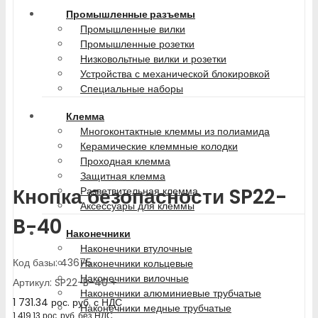
Промышленные разъемы
Промышленные вилки
Промышленные розетки
Низковольтные вилки и розетки
Устройства с механической блокировкой
Специальные наборы
Клемма
Многоконтактные клеммы из полиамида
Керамические клеммные колодки
Проходная клемма
Защитная клемма
Кнопка безопасности SP22-
Разветвительная клемма
Аксессуары для клеммы
B-40
Наконечники
Наконечники втулочные
Код базы: 43675
Наконечники кольцевые
Наконечники вилочные
Артикул: SP22-B-40 +
Наконечники алюминиевые трубчатые
1 731.34
рос. руб.
с НДС
Наконечники медные трубчатые
1 419.13
рос. руб.
без НДС