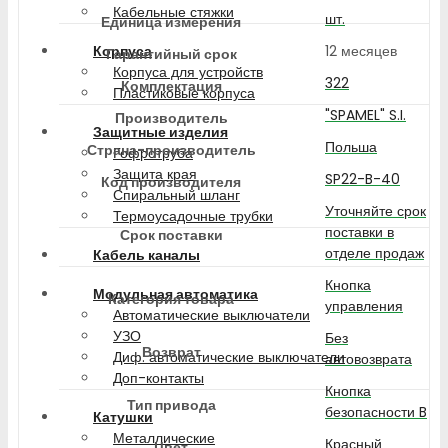
Кабельные стяжки
шт.
Единица измерения
12 месяцев
Корпуса
Гарантийный срок
Корпуса для устройств
322
Комплектация
Пластиковые корпуса
"SPAMEL" S.I.
Производитель
Защитные изделия
Польша
Страна-производитель
Гофротруба
Защита края
SP22-B-40
Код производителя
Спиральный шланг
Уточняйте срок
Термоусадочные трубки
поставки в
Срок поставки
отделе продаж
Кабель каналы
Кнопка
Модульная автоматика
Категория товара
управления
Автоматические выключатели
УЗО
Без
Возврат
Диф. автоматические выключатели
автовозврата
Доп-контакты
Кнопка
Тип привода
безопасности B
Катушки
Металлические
Красный
Цвет