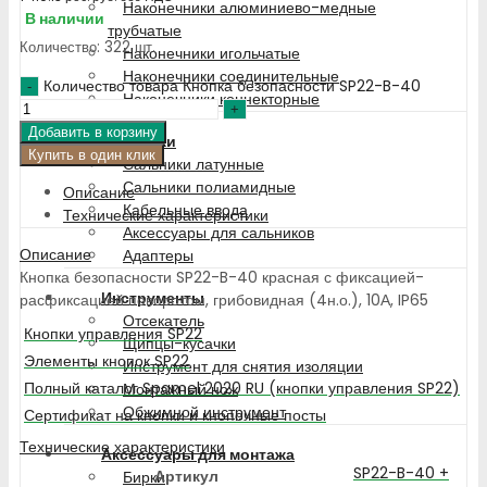
Наконечники алюминиево-медные
В наличии
трубчатые
Количество: 322 шт.
Наконечники игольчатые
Наконечники соединительные
Количество товара Кнопка безопасности SP22-B-40
Наконечники коннекторные
Добавить в корзину
Сальники
Купить в один клик
Сальники латунные
Сальники полиамидные
Описание
Кабельные ввода
Технические характеристики
Аксессуары для сальников
Описание
Адаптеры
Кнопка безопасности SP22-B-40 красная с фиксацией-
Инструменты
расфиксацией поворотом, грибовидная (4н.о.), 10А, IP65
Отсекатель
Кнопки управления SP22
Щипцы-кусачки
Элементы кнопок SP22
Инструмент для снятия изоляции
Полный каталог Spamel 2020 RU (кнопки управления SP22)
Монтажный нож
Обжимной инструмент
Сертификат на кнопки и кнопочные посты
Технические характеристики
Аксессуары для монтажа
SP22-B-40 +
Артикул
Бирки