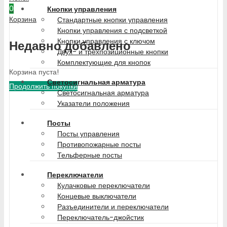
0
Кнопки управления
Корзина
Стандартные кнопки управления
Кнопки управления с подсветкой
Кнопки управления с ключом
Недавно добавлено
Двух- и трехпозиционные кнопки
Комплектующие для кнопок
Корзина пуста!
Светосигнальная арматура
Продолжить покупки
Светосигнальная арматура
Указатели положения
Посты
Посты управления
Противопожарные посты
Тельферные посты
Переключатели
Кулачковые переключатели
Концевые выключатели
Разъединители и переключатели
Переключатель-джойстик