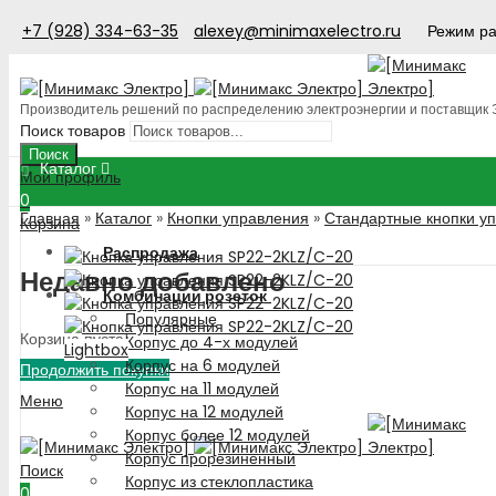
+7 (928) 334-63-35
alexey@minimaxelectro.ru
Режим ра
Производитель решений по распределению электроэнергии и поставщик
Поиск товаров
Поиск
Каталог
Мой профиль
0
Главная
»
Каталог
»
Кнопки управления
»
Стандартные кнопки у
Корзина
Распродажа
Недавно добавлено
Комбинации розеток
Популярные
Корзина пуста!
Корпус до 4-х модулей
Lightbox
Корпус на 6 модулей
Продолжить покупки
Корпус на 11 модулей
Меню
Корпус на 12 модулей
Корпус более 12 модулей
Корпус прорезиненный
Поиск
Корпус из стеклопластика
0