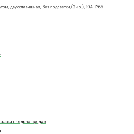
м, двухклавишная, без подсветки,(2н.о.), 10A, IP65
+
ставки в отделе продаж
я