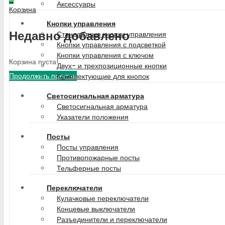
Аксессуары
Корзина
Кнопки управления
Недавно добавлено
Стандартные кнопки управления
Кнопки управления с подсветкой
Кнопки управления с ключом
Корзина пуста!
Двух- и трехпозиционные кнопки
Продолжить покупки
Комплектующие для кнопок
Светосигнальная арматура
Светосигнальная арматура
Указатели положения
Посты
Посты управления
Противопожарные посты
Тельферные посты
Переключатели
Кулачковые переключатели
Концевые выключатели
Разъединители и переключатели