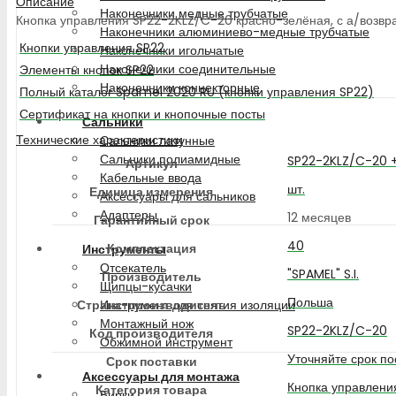
Описание
Наконечники медные трубчатые
Кнопка управления SP22-2KLZ/C-20 красно-зелёная, с а/возврато
Наконечники алюминиево-медные трубчатые
Кнопки управления SP22
Наконечники игольчатые
Наконечники соединительные
Элементы кнопок SP22
Наконечники коннекторные
Полный каталог Spamel 2020 RU (кнопки управления SP22)
Сертификат на кнопки и кнопочные посты
Сальники
Технические характеристики
Сальники латунные
Сальники полиамидные
SP22-2KLZ/C-20 
Артикул
Кабельные ввода
шт.
Единица измерения
Аксессуары для сальников
Адаптеры
12 месяцев
Гарантийный срок
40
Комплектация
Инструменты
Отсекатель
"SPAMEL" S.I.
Производитель
Щипцы-кусачки
Польша
Страна-производитель
Инструмент для снятия изоляции
Монтажный нож
SP22-2KLZ/C-20
Код производителя
Обжимной инструмент
Уточняйте срок по
Срок поставки
Аксессуары для монтажа
Кнопка управлени
Категория товара
Бирки