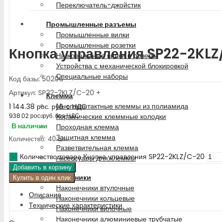
Переключатель-джойстик
Промышленные разъемы
Промышленные вилки
Промышленные розетки
Кнопка управления SP22-2KLZ
Низковольтные вилки и розетки
Устройства с механической блокировкой
Специальные наборы
Код базы: 50206
Артикул: SP22-2KLZ/C-20 +
Клемма
Многоконтактные клеммы из полиамида
1 144.38
рос. руб.
с НДС
Керамические клеммные колодки
938.02
рос. руб.
без НДС
В наличии
Проходная клемма
Защитная клемма
Количество: 40 шт.
Разветвительная клемма
Количество товара Кнопка управления SP22-2KLZ/C-20
Аксессуары для клеммы
Добавить в корзину
Наконечники
Купить в один клик
Наконечники втулочные
Описание
Наконечники кольцевые
Технические характеристики
Наконечники вилочные
Наконечники алюминиевые трубчатые