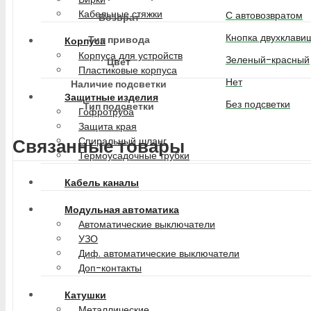
Кабельные стяжки
С автовозвратом
Возврат
Кнопка двухклави
Тип привода
Корпуса
Корпуса для устройств
Зеленый-красный
Цвет
Пластиковые корпуса
Нет
Наличие подсветки
Защитные изделия
Без подсветки
Тип подсветки
Гофротруба
Защита края
Спиральный шланг
Связанные товары
Термоусадочные трубки
Кабель каналы
Модульная автоматика
Автоматические выключатели
УЗО
Диф. автоматические выключатели
Доп-контакты
Катушки
Металлические