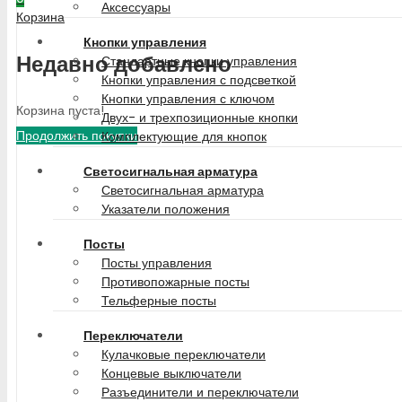
Аксессуары
Корзина
Кнопки управления
Недавно добавлено
Стандартные кнопки управления
Кнопки управления с подсветкой
Кнопки управления с ключом
Корзина пуста!
Двух- и трехпозиционные кнопки
Продолжить покупки
Комплектующие для кнопок
Светосигнальная арматура
Светосигнальная арматура
Указатели положения
Посты
Посты управления
Противопожарные посты
Тельферные посты
Переключатели
Кулачковые переключатели
Концевые выключатели
Разъединители и переключатели