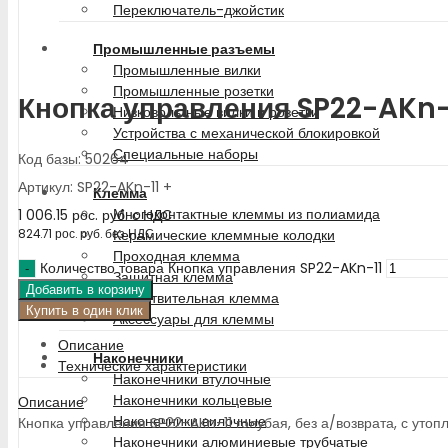
Переключатель-джойстик
Промышленные разъемы
Промышленные вилки
Промышленные розетки
Кнопка управления SP22-AKn-
Низковольтные вилки и розетки
Устройства с механической блокировкой
Специальные наборы
Код базы: 50264
Артикул: SP22-AKn-11 +
Клемма
Многоконтактные клеммы из полиамида
1 006.15
рос. руб.
с НДС
Керамические клеммные колодки
824.71
рос. руб.
без НДС
Проходная клемма
Количество товара Кнопка управления SP22-AKn-11
Защитная клемма
Добавить в корзину
Разветвительная клемма
Купить в один клик
Аксессуары для клеммы
Описание
Наконечники
Технические характеристики
Наконечники втулочные
Наконечники кольцевые
Описание
Наконечники вилочные
Кнопка управления SP22-AKn-11 голубая, без а/возврата, с утоплённ
Наконечники алюминиевые трубчатые