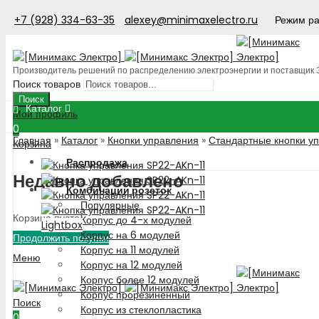
+7 (928) 334-63-35
alexey@minimaxelectro.ru
Режим ра
Производитель решений по распределению электроэнергии и поставщик
Поиск товаров
Поиск
Каталог
Мой профиль
0
Главная
»
Каталог
»
Кнопки управления
»
Стандартные кнопки у
Корзина
Распродажа
Недавно добавлено
Комбинации розеток
Популярные
Корзина пуста!
Корпус до 4-х модулей
Lightbox
Корпус на 6 модулей
Продолжить покупки
Корпус на 11 модулей
Меню
Корпус на 12 модулей
Корпус более 12 модулей
Корпус прорезиненный
Поиск
Корпус из стеклопластика
0