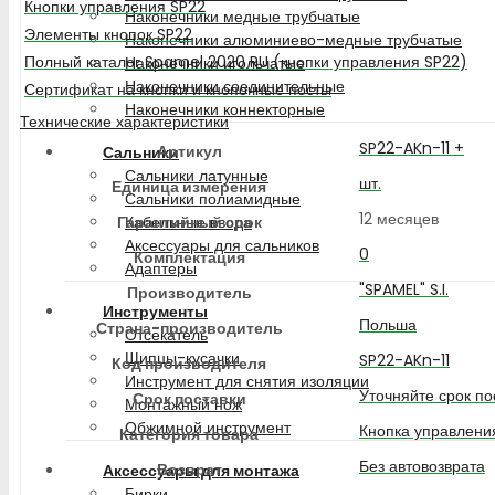
Кнопки управления SP22
Наконечники медные трубчатые
Элементы кнопок SP22
Наконечники алюминиево-медные трубчатые
Полный каталог Spamel 2020 RU (кнопки управления SP22)
Наконечники игольчатые
Наконечники соединительные
Сертификат на кнопки и кнопочные посты
Наконечники коннекторные
Технические характеристики
SP22-AKn-11 +
Артикул
Сальники
Сальники латунные
шт.
Единица измерения
Сальники полиамидные
12 месяцев
Гарантийный срок
Кабельные ввода
Аксессуары для сальников
0
Комплектация
Адаптеры
"SPAMEL" S.I.
Производитель
Инструменты
Польша
Страна-производитель
Отсекатель
Щипцы-кусачки
SP22-AKn-11
Код производителя
Инструмент для снятия изоляции
Уточняйте срок по
Срок поставки
Монтажный нож
Обжимной инструмент
Кнопка управлени
Категория товара
Без автовозврата
Возврат
Аксессуары для монтажа
Бирки