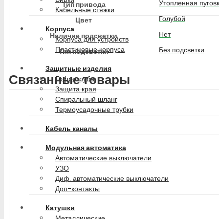
Утопленная пугов
Тип привода
Кабельные стяжки
Голубой
Цвет
Корпуса
Нет
Наличие подсветки
Корпуса для устройств
Пластиковые корпуса
Без подсветки
Тип подсветки
Защитные изделия
Связанные товары
Гофротруба
Защита края
Спиральный шланг
Термоусадочные трубки
Кабель каналы
Модульная автоматика
Автоматические выключатели
УЗО
Диф. автоматические выключатели
Доп-контакты
Катушки
Металлические