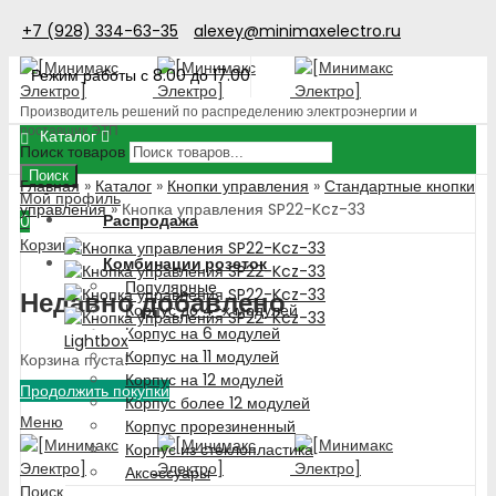
+7 (928) 334-63-35
alexey@minimaxelectro.ru
Режим работы с 8.00 до 17.00
Производитель решений по распределению электроэнергии и
поставщик ЭТП
Каталог
Поиск товаров
Поиск
Главная
»
Каталог
»
Кнопки управления
»
Стандартные кнопки
Мой профиль
управления
»
Кнопка управления SP22-Kcz-33
Распродажа
0
Корзина
Комбинации розеток
Популярные
Недавно добавлено
Корпус до 4-х модулей
Корпус на 6 модулей
Lightbox
Корпус на 11 модулей
Корзина пуста!
Корпус на 12 модулей
Продолжить покупки
Корпус более 12 модулей
Меню
Корпус прорезиненный
Корпус из стеклопластика
Аксессуары
Поиск