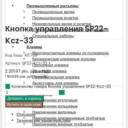
Промышленные разъемы
Промышленные вилки
Промышленные розетки
Низковольтные вилки и розетки
Кнопка управления SP22-
Устройства с механической блокировкой
Специальные наборы
Kcz-33
Клемма
Многоконтактные клеммы из полиамида
Код базы: 46769
Керамические клеммные колодки
Артикул: SP22-Kcz-33 +
Проходная клемма
Защитная клемма
2 201.97
рос. руб.
с НДС
Разветвительная клемма
1 804.89
рос. руб.
без НДС
Аксессуары для клеммы
Количество товара Кнопка управления SP22-Kcz-33
Наконечники
Добавить в корзину
Наконечники втулочные
Купить в один клик
Наконечники кольцевые
Наконечники вилочные
Описание
Наконечники алюминиевые трубчатые
Технические характеристики
Наконечники медные трубчатые