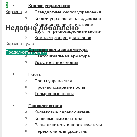
0
Кнопки управления
Корзина
Стандартные кнопки управления
Кнопки управления с подсветкой
Кнопки управления с ключом
Недавно добавлено
Двух- и трехпозиционные кнопки
Комплектующие для кнопок
Корзина пуста!
Светосигнальная арматура
Продолжить покупки
Светосигнальная арматура
Указатели положения
Посты
Посты управления
Противопожарные посты
Тельферные посты
Переключатели
Кулачковые переключатели
Концевые выключатели
Разъединители и переключатели
Переключатель-джойстик