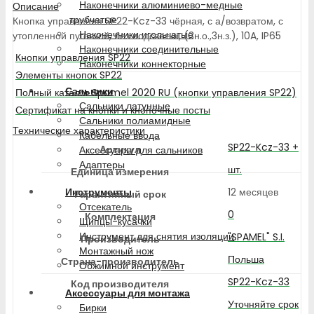
Наконечники алюминиево-медные
Описание
трубчатые
Кнопка управления SP22-Kcz-33 чёрная, с а/возвратом, с
Наконечники игольчатые
утопленной пуговкой, без подсветки, (3н.о.,3н.з.), 10A, IP65
Наконечники соединительные
Кнопки управления SP22
Наконечники коннекторные
Элементы кнопок SP22
Сальники
Полный каталог Spamel 2020 RU (кнопки управления SP22)
Сальники латунные
Сертификат на кнопки и кнопочные посты
Сальники полиамидные
Технические характеристики
Кабельные ввода
SP22-Kcz-33 +
Артикул
Аксессуары для сальников
Адаптеры
шт.
Единица измерения
12 месяцев
Инструменты
Гарантийный срок
Отсекатель
0
Комплектация
Щипцы-кусачки
Инструмент для снятия изоляции
"SPAMEL" S.I.
Производитель
Монтажный нож
Польша
Страна-производитель
Обжимной инструмент
SP22-Kcz-33
Код производителя
Аксессуары для монтажа
Уточняйте срок
Бирки