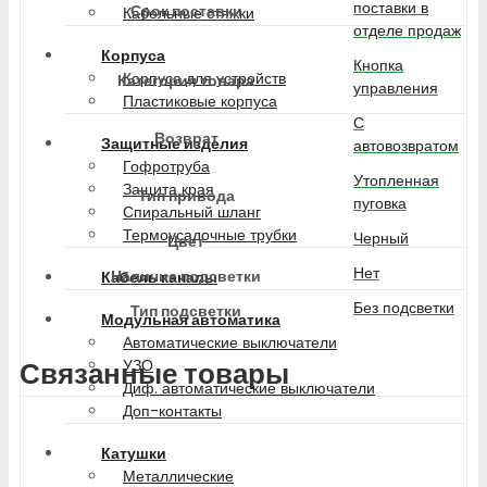
поставки в
Срок поставки
Кабельные стяжки
отделе продаж
Корпуса
Кнопка
Корпуса для устройств
Категория товара
управления
Пластиковые корпуса
С
Возврат
Защитные изделия
автовозвратом
Гофротруба
Утопленная
Защита края
Тип привода
пуговка
Спиральный шланг
Термоусадочные трубки
Черный
Цвет
Нет
Наличие подсветки
Кабель каналы
Без подсветки
Тип подсветки
Модульная автоматика
Автоматические выключатели
УЗО
Связанные товары
Диф. автоматические выключатели
Доп-контакты
Катушки
Металлические