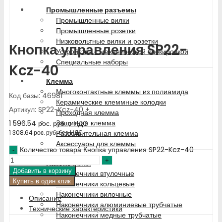
Промышленные разъемы
Промышленные вилки
Промышленные розетки
Низковольтные вилки и розетки
Кнопка управления SP22-
Устройства с механической блокировкой
Специальные наборы
Kcz-40
Клемма
Многоконтактные клеммы из полиамида
Код базы: 46981
Керамические клеммные колодки
Артикул: SP22-Kcz-40 +
Проходная клемма
Защитная клемма
1 596.54
рос. руб.
с НДС
Разветвительная клемма
1 308.64
рос. руб.
без НДС
Аксессуары для клеммы
Количество товара Кнопка управления SP22-Kcz-40
Наконечники
Добавить в корзину
Наконечники втулочные
Купить в один клик
Наконечники кольцевые
Наконечники вилочные
Описание
Наконечники алюминиевые трубчатые
Технические характеристики
Наконечники медные трубчатые