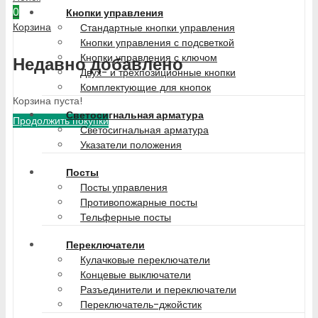
0
Кнопки управления
Корзина
Стандартные кнопки управления
Кнопки управления с подсветкой
Кнопки управления с ключом
Недавно добавлено
Двух- и трехпозиционные кнопки
Комплектующие для кнопок
Корзина пуста!
Светосигнальная арматура
Продолжить покупки
Светосигнальная арматура
Указатели положения
Посты
Посты управления
Противопожарные посты
Тельферные посты
Переключатели
Кулачковые переключатели
Концевые выключатели
Разъединители и переключатели
Переключатель-джойстик