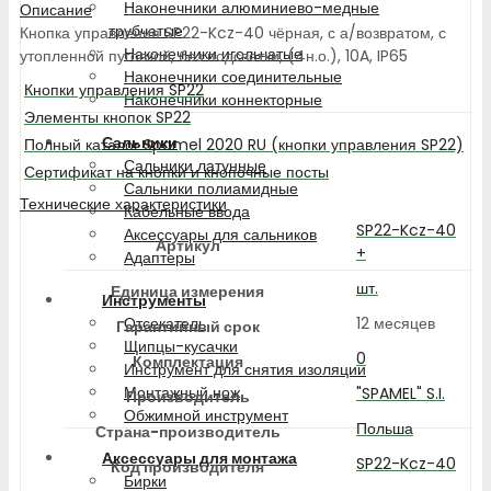
Наконечники алюминиево-медные
Описание
трубчатые
Кнопка управления SP22-Kcz-40 чёрная, с а/возвратом, с
Наконечники игольчатые
утопленной пуговкой, без подсветки, (4н.о.), 10A, IP65
Наконечники соединительные
Кнопки управления SP22
Наконечники коннекторные
Элементы кнопок SP22
Сальники
Полный каталог Spamel 2020 RU (кнопки управления SP22)
Сальники латунные
Сертификат на кнопки и кнопочные посты
Сальники полиамидные
Технические характеристики
Кабельные ввода
SP22-Kcz-40
Аксессуары для сальников
Артикул
+
Адаптеры
шт.
Единица измерения
Инструменты
12 месяцев
Отсекатель
Гарантийный срок
Щипцы-кусачки
0
Комплектация
Инструмент для снятия изоляции
Монтажный нож
"SPAMEL" S.I.
Производитель
Обжимной инструмент
Польша
Страна-производитель
Аксессуары для монтажа
SP22-Kcz-40
Код производителя
Бирки