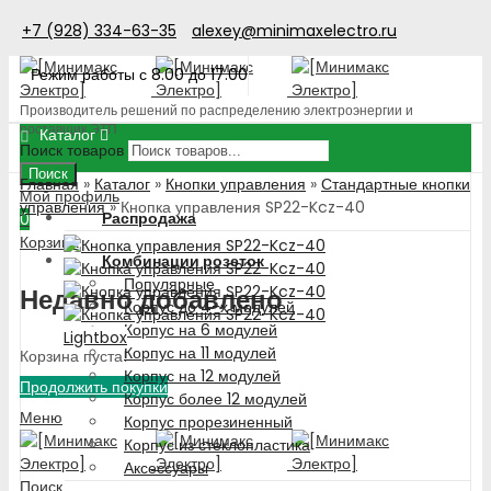
+7 (928) 334-63-35
alexey@minimaxelectro.ru
Режим работы с 8.00 до 17.00
Производитель решений по распределению электроэнергии и
поставщик ЭТП
Каталог
Поиск товаров
Поиск
Главная
»
Каталог
»
Кнопки управления
»
Стандартные кнопки
Мой профиль
управления
»
Кнопка управления SP22-Kcz-40
Распродажа
0
Корзина
Комбинации розеток
Популярные
Недавно добавлено
Корпус до 4-х модулей
Корпус на 6 модулей
Lightbox
Корпус на 11 модулей
Корзина пуста!
Корпус на 12 модулей
Продолжить покупки
Корпус более 12 модулей
Меню
Корпус прорезиненный
Корпус из стеклопластика
Аксессуары
Поиск