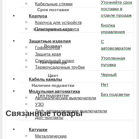
Уточняйте срок
Кабельные стяжки
поставки в
Срок поставки
отделе продаж
Корпуса
Корпуса для устройств
Кнопка
Пластиковые корпуса
Категория товара
управления
Защитные изделия
С
Возврат
Гофротруба
автовозвратом
Защита края
Утопленная
Спиральный шланг
Тип привода
пуговка
Термоусадочные трубки
Черный
Цвет
Кабель каналы
Нет
Наличие подсветки
Модульная автоматика
Без подсветки
Тип подсветки
Автоматические выключатели
УЗО
Диф. автоматические выключатели
Связанные товары
Доп-контакты
Катушки
Металлические