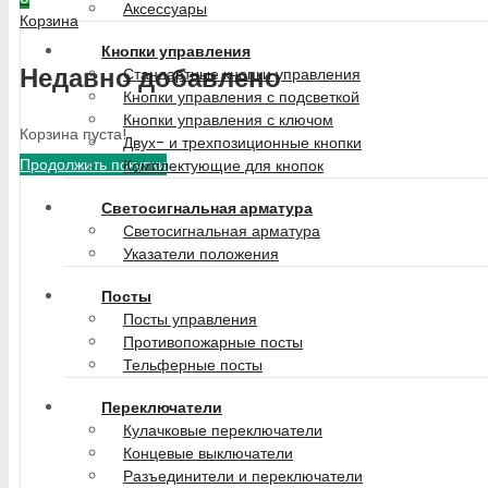
Аксессуары
Корзина
Кнопки управления
Недавно добавлено
Стандартные кнопки управления
Кнопки управления с подсветкой
Кнопки управления с ключом
Корзина пуста!
Двух- и трехпозиционные кнопки
Продолжить покупки
Комплектующие для кнопок
Светосигнальная арматура
Светосигнальная арматура
Указатели положения
Посты
Посты управления
Противопожарные посты
Тельферные посты
Переключатели
Кулачковые переключатели
Концевые выключатели
Разъединители и переключатели