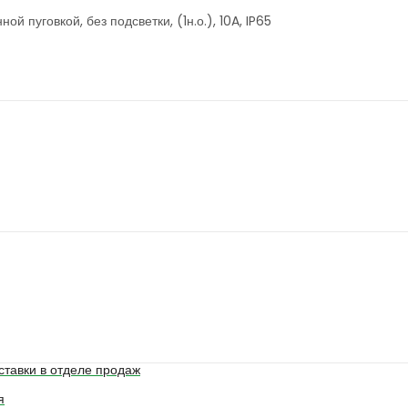
й пуговкой, без подсветки, (1н.о.), 10A, IP65
ставки в отделе продаж
я