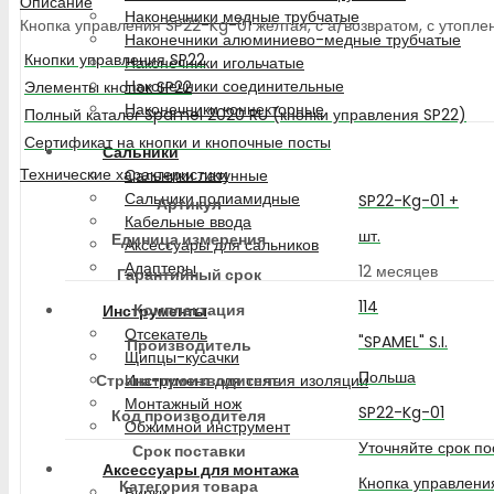
Описание
Наконечники медные трубчатые
Кнопка управления SP22-Kg-01 жёлтая, с а/возвратом, с утопленно
Наконечники алюминиево-медные трубчатые
Кнопки управления SP22
Наконечники игольчатые
Наконечники соединительные
Элементы кнопок SP22
Наконечники коннекторные
Полный каталог Spamel 2020 RU (кнопки управления SP22)
Сертификат на кнопки и кнопочные посты
Сальники
Технические характеристики
Сальники латунные
Сальники полиамидные
SP22-Kg-01 +
Артикул
Кабельные ввода
шт.
Единица измерения
Аксессуары для сальников
Адаптеры
12 месяцев
Гарантийный срок
114
Комплектация
Инструменты
Отсекатель
"SPAMEL" S.I.
Производитель
Щипцы-кусачки
Польша
Страна-производитель
Инструмент для снятия изоляции
Монтажный нож
SP22-Kg-01
Код производителя
Обжимной инструмент
Уточняйте срок по
Срок поставки
Аксессуары для монтажа
Кнопка управлени
Категория товара
Бирки