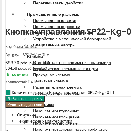
Переключатель-джойстик
Промышленные разъемы
Промышленные вилки
Промышленные розетки
Кнопка управления SP22-Kg-0
Низковольтные вилки и розетки
Устройства с механической блокировкой
Специальные наборы
Код базы: 55346
Артикул: SP22-Kg-01 +
Клемма
Многоконтактные клеммы из полиамида
688.79
рос. руб.
с НДС
Керамические клеммные колодки
564.58
рос. руб.
без НДС
В наличии
Проходная клемма
Защитная клемма
Количество: 114 шт.
Разветвительная клемма
Количество товара Кнопка управления SP22-Kg-01
Аксессуары для клеммы
Добавить в корзину
Наконечники
Купить в один клик
Наконечники втулочные
Описание
Наконечники кольцевые
Технические характеристики
Наконечники вилочные
Наконечники алюминиевые трубчатые