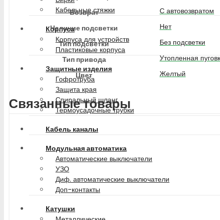
Кабельные стяжки
С автовозвратом
Возврат
Нет
Наличие подсветки
Корпуса
Корпуса для устройств
Без подсветки
Тип подсветки
Пластиковые корпуса
Утопленная пугов
Тип привода
Защитные изделия
Желтый
Цвет
Гофротруба
Защита края
Спиральный шланг
Связанные товары
Термоусадочные трубки
Кабель каналы
Модульная автоматика
Автоматические выключатели
УЗО
Диф. автоматические выключатели
Доп-контакты
Катушки
Металлические