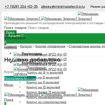
+7 (928) 334-63-35
alexey@minimaxelectro.ru
Режим ра
Производитель решений по распределению электроэнергии и поставщик
Поиск товаров
Поиск
Каталог
Мой профиль
0
Главная
»
Каталог
»
Кнопки управления
»
Стандартные кнопки у
Корзина
Распродажа
Недавно добавлено
Комбинации розеток
Популярные
Корзина пуста!
Корпус до 4-х модулей
Lightbox
Корпус на 6 модулей
Продолжить покупки
Корпус на 11 модулей
Меню
Корпус на 12 модулей
Корпус более 12 модулей
Корпус прорезиненный
Поиск
Корпус из стеклопластика
0