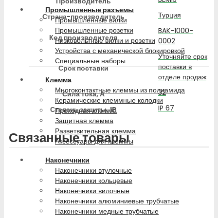
Производитель
Промышленные разъемы
Турция
Страна-производитель
Промышленные вилки
Промышленные розетки
BAK-1000-
Код производителя
Низковольтные вилки и розетки
0002
Устройства с механической блокировкой
Уточняйте срок
Специальные наборы
поставки в
Срок поставки
отделе продаж
Клемма
Многоконтактные клеммы из полиамида
32
Сила тока, А
Керамические клеммные колодки
IP 67
Степень защиты, IP
Проходная клемма
Защитная клемма
Разветвительная клемма
Связанные товары
Аксессуары для клеммы
Наконечники
Наконечники втулочные
Наконечники кольцевые
Наконечники вилочные
Наконечники алюминиевые трубчатые
Наконечники медные трубчатые