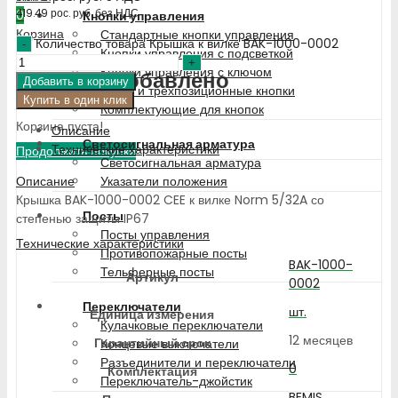
419.49
рос. руб.
без НДС
0
Кнопки управления
Корзина
Стандартные кнопки управления
Количество товара Крышка к вилке BAK-1000-0002
Кнопки управления с подсветкой
Кнопки управления с ключом
Недавно добавлено
Добавить в корзину
Двух- и трехпозиционные кнопки
Купить в один клик
Комплектующие для кнопок
Корзина пуста!
Описание
Светосигнальная арматура
Технические характеристики
Продолжить покупки
Светосигнальная арматура
Описание
Указатели положения
Крышка BAK-1000-0002 CEE к вилке Norm 5/32A со
Посты
степенью защиты IP67
Посты управления
Технические характеристики
Противопожарные посты
BAK-1000-
Тельферные посты
Артикул
0002
Переключатели
шт.
Единица измерения
Кулачковые переключатели
12 месяцев
Гарантийный срок
Концевые выключатели
Разъединители и переключатели
0
Комплектация
Переключатель-джойстик
BEMIS