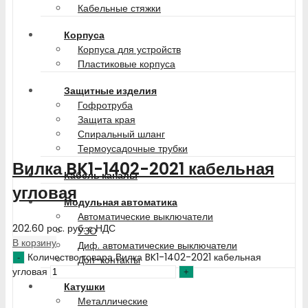
Кабельные стяжки
Корпуса
Корпуса для устройств
Пластиковые корпуса
Защитные изделия
Гофротруба
Защита края
Спиральный шланг
Термоусадочные трубки
Вилка BK1-1402-2021 кабельная
Кабель каналы
угловая
Модульная автоматика
Автоматические выключатели
202.60
рос. руб.
с НДС
УЗО
В корзину
Диф. автоматические выключатели
Количество товара Вилка BK1-1402-2021 кабельная
Доп-контакты
угловая
Катушки
Металлические