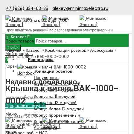
+7 (928) 334-63-35
alexey@minimaxelectro.ru
Режим работы с 8.00 до 17.00
Производитель решений по распределению электроэнергии и
поставщик ЭТП
Каталог
Поиск товаров
Поиск
Главная
»
Каталог
»
Комбинации розеток
»
Аксессуары
»
Мой профиль
Крышка к вилке BAK-1000-0002
Распродажа
0
Корзина
Комбинации розеток
Lightbox
Популярные
Недавно добавлено
Корпус до 4-х модулей
Крышка к вилке BAK-1000-
Корпус на 6 модулей
Корпус на 11 модулей
Корзина пуста!
0002
Корпус на 12 модулей
Продолжить покупки
Корпус более 12 модулей
Меню
Корпус прорезиненный
Код базы: 58178
Корпус из стеклопластика
Артикул: BAK-1000-0002
Аксессуары
511.78
рос. руб.
с НДС
Поиск