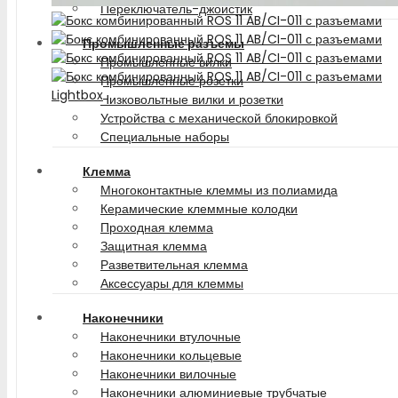
Переключатель-джойстик
Промышленные разъемы
Промышленные вилки
Промышленные розетки
Lightbox
Низковольтные вилки и розетки
Устройства с механической блокировкой
Специальные наборы
Клемма
Многоконтактные клеммы из полиамида
Керамические клеммные колодки
Проходная клемма
Защитная клемма
Разветвительная клемма
Аксессуары для клеммы
Наконечники
Наконечники втулочные
Наконечники кольцевые
Наконечники вилочные
Наконечники алюминиевые трубчатые