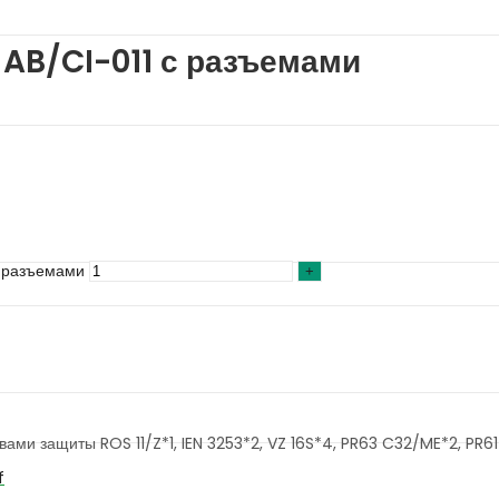
 AB/CI-011 с разъемами
с разъемами
ами защиты ROS 11/Z*1, IEN 3253*2, VZ 16S*4, PR63 C32/ME*2, PR6
f