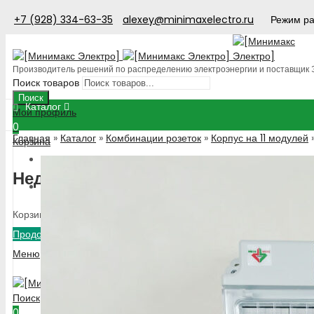
+7 (928) 334-63-35
alexey@minimaxelectro.ru
Режим ра
Производитель решений по распределению электроэнергии и поставщик
Поиск товаров
Поиск
Каталог
Мой профиль
0
Главная
»
Каталог
»
Комбинации розеток
»
Корпус на 11 модулей
Корзина
Распродажа
Недавно добавлено
Комбинации розеток
Популярные
Корзина пуста!
Корпус до 4-х модулей
Корпус на 6 модулей
Продолжить покупки
Корпус на 11 модулей
Меню
Корпус на 12 модулей
Корпус более 12 модулей
Корпус прорезиненный
Поиск
Корпус из стеклопластика
0