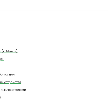
 (г. Минск)
усь
бочих дня
е устройства
. выключателями
)