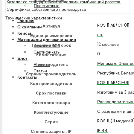
Каталог со стандартными моделями комбинаций розеток.
Пластиковые
Сертификат собственного производства
Технические характеристики
Главная
ROS 11 AB/CI-011
Артикул
О компании
Кейсы
шт.
Единица измерения
Материалы для скачивания
12 месяцев
Гарантийный срок
Каталоги PDF
Сертификаты
0
Комплектация
Блог
Минимакс Электро
Производитель
Новости
Статьи
Республика Белар
Страна-производитель
Контакты
ROS 11 AB/CI-011
Код производителя
Изготовим за 3 ра
Срок поставки
Распределительны
Категория товара
С розетками и авт
Комплектующие
ROS 11 (11 модулей
Серия
IP 44
Степень защиты, IP