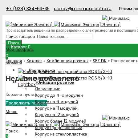
+7 (928) 334-63-35
alexey@minimaxelectro.ru
Режим ра
Производитель решений по распределению электроэнергии и поставщик
Поиск товаров
Поиск
Каталог
Мой профиль
0
Главная
»
Каталог
»
Комбинации розеток
»
SEZ DK
»
Распределит
Корзина
Распродажа
Недавно добавлено
Комбинации розеток
Lightbox
Популярные
Корзина пуста!
Корпус до 4-х модулей
Корпус на 6 модулей
Продолжить покупки
Корпус на 11 модулей
Меню
Корпус на 12 модулей
Корпус более 12 модулей
Корпус прорезиненный
Поиск
Корпус из стеклопластика
0