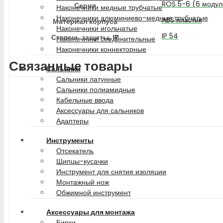
ROS 5-6 (6 модул
Серия
Наконечники медные трубчатые
Наконечники алюминиево-медные трубчатые
ABS пластик
Материал корпуса
Наконечники игольчатые
IP 54
Степень защиты, IP
Наконечники соединительные
Наконечники коннекторные
Связанные товары
Сальники
Сальники латунные
Сальники полиамидные
Кабельные ввода
Аксессуары для сальников
Адаптеры
Инструменты
Отсекатель
Щипцы-кусачки
Инструмент для снятия изоляции
Монтажный нож
Обжимной инструмент
Аксессуары для монтажа
Бирки