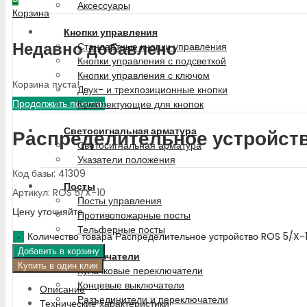
Аксессуары
Корзина
Кнопки управления
Недавно добавлено
Стандартные кнопки управления
Кнопки управления с подсветкой
Кнопки управления с ключом
Корзина пуста!
Двух- и трехпозиционные кнопки
Продолжить покупки
Комплектующие для кнопок
Светосигнальная арматура
Распределительное устройств
Светосигнальная арматура
Указатели положения
Код базы: 41309
Посты
Артикул: ROS 5/X-10
Посты управления
Цену уточняйте
Противопожарные посты
Тельферные посты
Количество товара Распределительное устройство ROS 5/X-
Добавить в корзину
Переключатели
Купить в один клик
Кулачковые переключатели
Концевые выключатели
Описание
Разъединители и переключатели
Технические характеристики