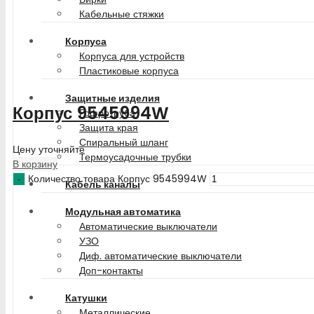
Кабельные стяжки
Корпуса
Корпуса для устройств
Пластиковые корпуса
Защитные изделия
Корпус 9545994W
Гофротруба
Защита края
Спиральный шланг
Цену уточняйте
Термоусадочные трубки
В корзину
Количество товара Корпус 9545994W
Кабель каналы
Модульная автоматика
Автоматические выключатели
УЗО
Диф. автоматические выключатели
Доп-контакты
Катушки
Металлические