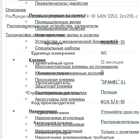
Переключатель-джойстик
Описание
Промышленные разъемы
Распределительное устройство ROS 5/X-10 1хIEN 3253, 2xVZ16, с
Промышленные вилки
Распределительные устройства, удлинители
Промышленные розетки
Технические характеристики
Низковольтные вилки и розетки
Устройства с механической блокировкой
ROS 5/X-10
Артикул
Специальные наборы
шт.
Единица измерения
Клемма
12 месяцев
Гарантийный срок
Многоконтактные клеммы из полиамида
0
Комплектация
Керамические клеммные колодки
Проходная клемма
"SPAMEL" S.I.
Производитель
Защитная клемма
Польша
Разветвительная клемма
Страна-производитель
Аксессуары для клеммы
ROS 5/X-10
Код производителя
Наконечники
Уточняйте срок по
Срок поставки
Наконечники втулочные
Распределительны
Категория товара
Наконечники кольцевые
Наконечники вилочные
Только с розеткам
Комплектующие
Наконечники алюминиевые трубчатые