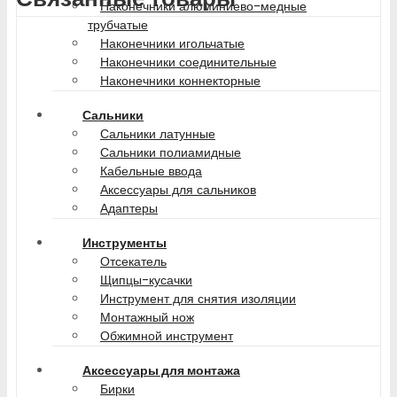
Наконечники алюминиево-медные
трубчатые
Наконечники игольчатые
Наконечники соединительные
Наконечники коннекторные
Сальники
Сальники латунные
Сальники полиамидные
Кабельные ввода
Аксессуары для сальников
Адаптеры
Инструменты
Отсекатель
Щипцы-кусачки
Инструмент для снятия изоляции
Монтажный нож
Обжимной инструмент
Аксессуары для монтажа
Бирки