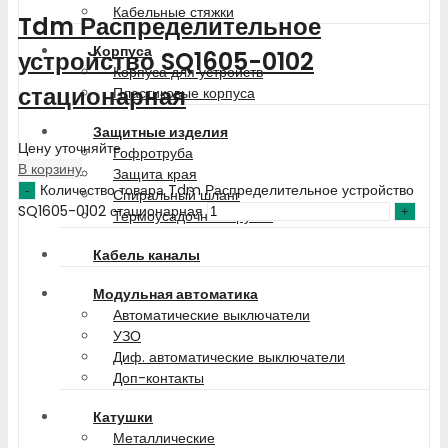
Кабельные стяжки
Tdm Распределительное
Корпуса
устройство SQ1605-0102
Корпуса для устройств
стационарная
Пластиковые корпуса
Защитные изделия
Цену уточняйте
Гофротруба
В корзину
Защита края
Количество товара Tdm Распределительное устройство
Спиральный шланг
SQ1605-0102 стационарная
Термоусадочные трубки
Кабель каналы
Модульная автоматика
Автоматические выключатели
УЗО
Диф. автоматические выключатели
Доп-контакты
Катушки
Металлические