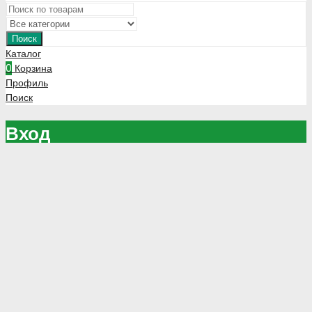
Поиск
Каталог
0
Корзина
Профиль
Поиск
Вход
Зарегистрируйтесь чтобы оформлять заказы напрямую через
сайт
Зарегистрироваться
Запомнить меня
Потеряли Ваш пароль?
Войти
CLOSE