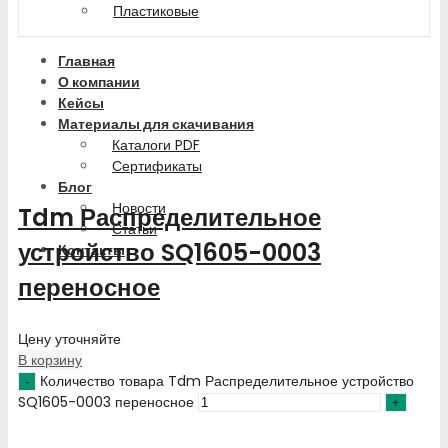
Пластиковые
Главная
О компании
Кейсы
Материалы для скачивания
Каталоги PDF
Сертификаты
Блог
Новости
Tdm Распределительное
Статьи
устройство SQ1605-0003
Контакты
переносное
Цену уточняйте
В корзину
Количество товара Tdm Распределительное устройство
SQ1605-0003 переносное