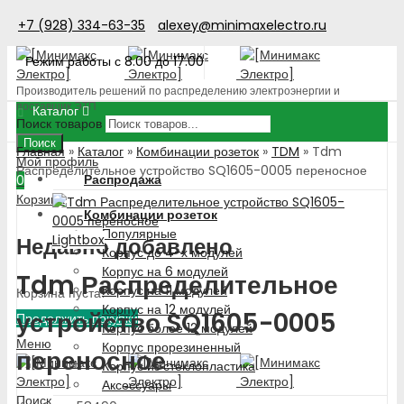
+7 (928) 334-63-35
alexey@minimaxelectro.ru
Режим работы с 8.00 до 17.00
Производитель решений по распределению электроэнергии и
поставщик ЭТП
Каталог
Поиск товаров
Поиск
Главная
»
Каталог
»
Комбинации розеток
»
TDM
»
Tdm
Мой профиль
Распределительное устройство SQ1605-0005 переносное
Распродажа
0
Корзина
Комбинации розеток
Популярные
Lightbox
Недавно добавлено
Корпус до 4-х модулей
Корпус на 6 модулей
Tdm Распределительное
Корпус на 11 модулей
Корзина пуста!
Корпус на 12 модулей
устройство SQ1605-0005
Продолжить покупки
Корпус более 12 модулей
Меню
Корпус прорезиненный
переносное
Корпус из стеклопластика
Аксессуары
Поиск