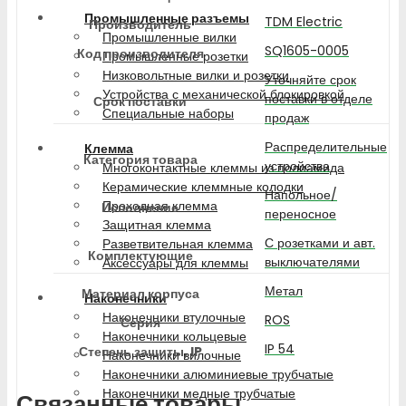
Промышленные разъемы
TDM Electric
Производитель
Промышленные вилки
SQ1605-0005
Код производителя
Промышленные розетки
Низковольтные вилки и розетки
Уточняйте срок
Устройства с механической блокировкой
поставки в отделе
Срок поставки
Специальные наборы
продаж
Распределительные
Клемма
Категория товара
устройства
Многоконтактные клеммы из полиамида
Керамические клеммные колодки
Напольное/
Проходная клемма
Исполнение
переносное
Защитная клемма
С розетками и авт.
Разветвительная клемма
Комплектующие
выключателями
Аксессуары для клеммы
Метал
Материал корпуса
Наконечники
Наконечники втулочные
ROS
Серия
Наконечники кольцевые
IP 54
Степень защиты, IP
Наконечники вилочные
Наконечники алюминиевые трубчатые
Наконечники медные трубчатые
Связанные товары