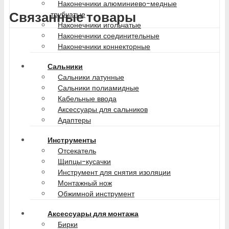
Наконечники алюминиево-медные
Связанные товары
трубчатые
Наконечники игольчатые
Наконечники соединительные
Наконечники коннекторные
Сальники
Сальники латунные
Сальники полиамидные
Кабельные ввода
Аксессуары для сальников
Адаптеры
Инструменты
Отсекатель
Щипцы-кусачки
Инструмент для снятия изоляции
Монтажный нож
Обжимной инструмент
Аксессуары для монтажа
Бирки