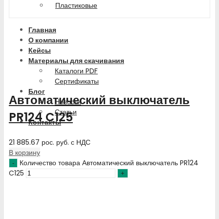
Пластиковые
Главная
О компании
Кейсы
Материалы для скачивания
Каталоги PDF
Сертификаты
Блог
Автоматический выключатель
Новости
Статьи
PR124 C125
Контакты
21 885.67
рос. руб.
с НДС
В корзину
Количество товара Автоматический выключатель PR124
C125