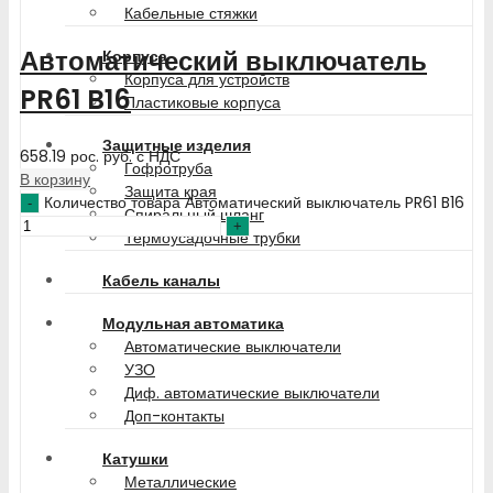
Кабельные стяжки
Автоматический выключатель
Корпуса
Корпуса для устройств
PR61 B16
Пластиковые корпуса
Защитные изделия
658.19
рос. руб.
с НДС
Гофротруба
В корзину
Защита края
Количество товара Автоматический выключатель PR61 B16
Спиральный шланг
Термоусадочные трубки
Кабель каналы
Модульная автоматика
Автоматические выключатели
УЗО
Диф. автоматические выключатели
Доп-контакты
Катушки
Металлические