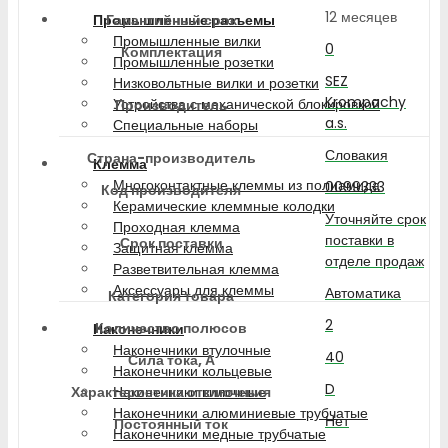
12 месяцев
Гарантийный срок
Промышленные разъемы
Промышленные вилки
0
Комплектация
Промышленные розетки
SEZ
Низковольтные вилки и розетки
Krompachy
Устройства с механической блокировкой
Производитель
a.s.
Специальные наборы
Словакия
Страна-производитель
Клемма
Многоконтактные клеммы из полиамида
0099333
Код производителя
Керамические клеммные колодки
Уточняйте срок
Проходная клемма
поставки в
Срок поставки
Защитная клемма
отделе продаж
Разветвительная клемма
Аксессуары для клеммы
Автоматика
Категория товара
2
Количество полюсов
Наконечники
Наконечники втулочные
40
Сила тока, А
Наконечники кольцевые
D
Характеристика отключения
Наконечники вилочные
Наконечники алюминиевые трубчатые
Нет
Постоянный ток
Наконечники медные трубчатые