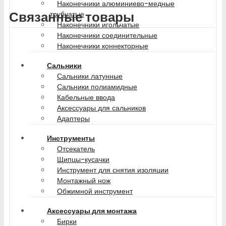
Наконечники алюминиево-медные
Связанные товары
трубчатые
Наконечники игольчатые
Наконечники соединительные
Наконечники коннекторные
Сальники
Сальники латунные
Сальники полиамидные
Кабельные ввода
Аксессуары для сальников
Адаптеры
Инструменты
Отсекатель
Щипцы-кусачки
Инструмент для снятия изоляции
Монтажный нож
Обжимной инструмент
Аксессуары для монтажа
Бирки