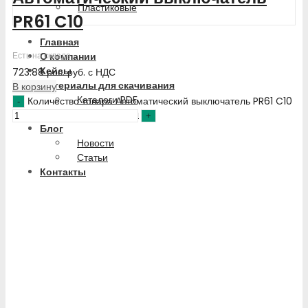
Пластиковые
PR61 C10
Главная
О компании
Есть на складе
Кейсы
723.88
рос. руб.
с НДС
Материалы для скачивания
В корзину
Каталоги PDF
Количество товара Автоматический выключатель PR61 C10
Сертификаты
Блог
Новости
Статьи
Контакты