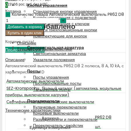
1 231.66
рос. руб.
без НДС
0
Кнопки управления
Корзина
Стандартные кнопки управления
Количество товара Автоматический выключатель PR62 D8
Кнопки управления с подсветкой
Кнопки управления с ключом
Недавно добавлено
Добавить в корзину
Двух- и трехпозиционные кнопки
Купить в один клик
Комплектующие для кнопок
Корзина пуста!
Описание
Светосигнальная арматура
Технические характеристики
Продолжить покупки
Светосигнальная арматура
Описание
Указатели положения
Автоматический выключатель PR62 D8 2 полюса, 8 A, 10 kA, с
Посты
характеристиками D
Посты управления
Автоматические выключатели
Противопожарные посты
SEZ-Krompachy_Полный каталог (автоматика, модульные
Тельферные посты
приборы, выключатели нагрузки)
Переключатели
Сертификат на автоматические выключатели
Кулачковые переключатели
Технические характеристики
Концевые выключатели
PR62 D8
Артикул
Разъединители и переключатели
Переключатель-джойстик
шт.
Единица измерения