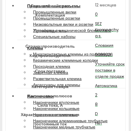
12 месяцев
Гарантийный срок
Промышленные разъемы
Промышленные вилки
0
Комплектация
Промышленные розетки
SEZ
Низковольтные вилки и розетки
Krompachy
Устройства с механической блокировкой
Производитель
a.s.
Специальные наборы
Словакия
Страна-производитель
Клемма
Многоконтактные клеммы из полиамида
0099326
Код производителя
Керамические клеммные колодки
Уточняйте срок
Проходная клемма
поставки в
Срок поставки
Защитная клемма
отделе продаж
Разветвительная клемма
Аксессуары для клеммы
Автоматика
Категория товара
2
Количество полюсов
Наконечники
Наконечники втулочные
8
Сила тока, А
Наконечники кольцевые
D
Характеристика отключения
Наконечники вилочные
Наконечники алюминиевые трубчатые
Нет
Постоянный ток
Наконечники медные трубчатые