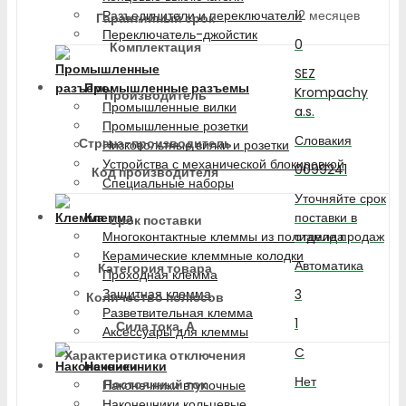
12 месяцев
Разъединители и переключатели
Гарантийный срок
Переключатель-джойстик
0
Комплектация
SEZ
Промышленные разъемы
Krompachy
Производитель
Промышленные вилки
a.s.
Промышленные розетки
Словакия
Страна-производитель
Низковольтные вилки и розетки
Устройства с механической блокировкой
0099241
Код производителя
Специальные наборы
Уточняйте срок
поставки в
Клемма
Срок поставки
отделе продаж
Многоконтактные клеммы из полиамида
Керамические клеммные колодки
Автоматика
Категория товара
Проходная клемма
Защитная клемма
3
Количество полюсов
Разветвительная клемма
1
Сила тока, А
Аксессуары для клеммы
C
Характеристика отключения
Наконечники
Нет
Постоянный ток
Наконечники втулочные
Наконечники кольцевые