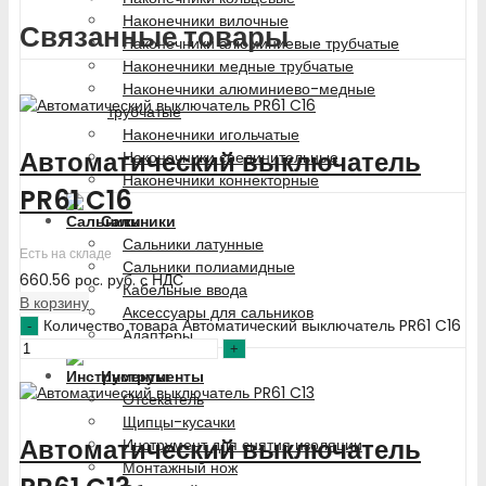
Наконечники вилочные
Связанные товары
Наконечники алюминиевые трубчатые
Наконечники медные трубчатые
Наконечники алюминиево-медные
трубчатые
Наконечники игольчатые
Автоматический выключатель
Наконечники соединительные
Наконечники коннекторные
PR61 C16
Сальники
Сальники латунные
Есть на складе
Сальники полиамидные
660.56
рос. руб.
с НДС
Кабельные ввода
В корзину
Аксессуары для сальников
Количество товара Автоматический выключатель PR61 C16
Адаптеры
Инструменты
Отсекатель
Щипцы-кусачки
Автоматический выключатель
Инструмент для снятия изоляции
Монтажный нож