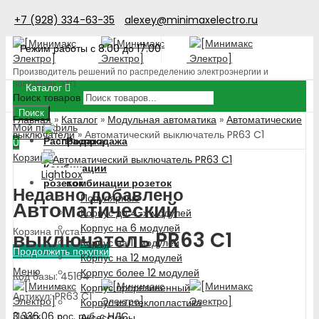
+7 (928) 334-63-35
alexey@minimaxelectro.ru
Режим работы с 8.00 до 17.00
Производитель решений по распределению электроэнергии и
поставщик ЭТП
Каталог
Поиск товаров
Поиск
Главная
»
Каталог
»
Модульная автоматика
»
Автоматические
Мой профиль
выключатели
»
Автоматический выключатель PR63 C1
Распродажа
0
Корзина
Lightbox
Комбинации розеток
Недавно добавлено
Популярные
Автоматический
Корпус до 4-х модулей
Корпус на 6 модулей
Корзина пуста!
выключатель PR63 C1
Корпус на 11 модулей
Продолжить покупки
Корпус на 12 модулей
Меню
Корпус более 12 модулей
Код базы: 45164
Корпус прорезиненный
Артикул: PR63 C1
Корпус из стеклопластика
3 336.06
рос. руб.
с НДС
Поиск
Аксессуары