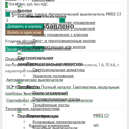
2 734.48
рос. руб.
без НДС
0
Корзина
Количество товара Автоматический выключатель PR63 C1
Кнопки управления
Стандартные кнопки управления
Недавно добавлено
Добавить в корзину
Кнопки управления с подсветкой
Купить в один клик
Кнопки управления с ключом
Двух- и трехпозиционные кнопки
Корзина пуста!
Описание
Комплектующие для кнопок
Технические характеристики
Продолжить покупки
Описание
Светосигнальная арматура
Автоматический выключатель PR63 C1 3 полюса, 1 A, 10 kA, с
Светосигнальная арматура
характеристикой C
Указатели положения
Автоматические выключатели
Посты
SEZ-Krompachy_Полный каталог (автоматика, модульные
Посты управления
приборы, выключатели нагрузки)
Противопожарные посты
Сертификат на автоматические выключатели
Тельферные посты
Технические характеристики
PR63 C1
Переключатели
Артикул
Кулачковые переключатели
шт.
Единица измерения
Концевые выключатели