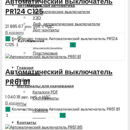
Автоматический выключатель
Модульная автоматика
PR124 C125
Автоматические выключатели
УЗО
Диф. автоматические выключатели
21 885.67
рос. руб.
с НДС
Доп-контакты
В корзину
Количество товара Автоматический выключатель PR124
Катушки
C125
Металлические
Пластиковые
Главная
Автоматический выключатель
О компании
Кейсы
PR61 B1
Материалы для скачивания
Каталоги PDF
1 040.18
рос. руб.
с НДС
Сертификаты
В корзину
Блог
Количество товара Автоматический выключатель PR61 B1
Новости
Статьи
Контакты