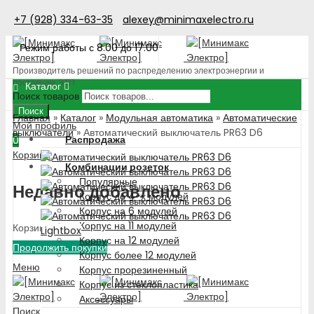
+7 (928) 334-63-35
alexey@minimaxelectro.ru
Режим работы с 8.00 до 17.00
Производитель решений по распределению электроэнергии и
поставщик ЭТП
Каталог
Поиск товаров
Поиск
Главная
»
Каталог
»
Модульная автоматика
»
Автоматические
Мой профиль
выключатели
»
Автоматический выключатель PR63 D6
Распродажа
0
Корзина
Комбинации розеток
Популярные
Недавно добавлено
Корпус до 4-х модулей
Корпус на 6 модулей
Корпус на 11 модулей
Корзина пуста!
Lightbox
Корпус на 12 модулей
Продолжить покупки
Корпус более 12 модулей
Меню
Корпус прорезиненный
Корпус из стеклопластика
Аксессуары
Поиск