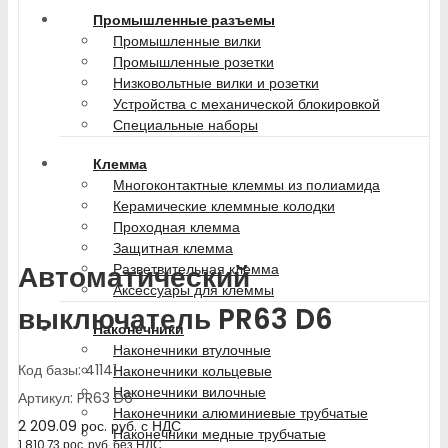
Промышленные разъемы
Промышленные вилки
Промышленные розетки
Низковольтные вилки и розетки
Устройства с механической блокировкой
Специальные наборы
Клемма
Многоконтактные клеммы из полиамида
Керамические клеммные колодки
Проходная клемма
Защитная клемма
Автоматический
Разветвительная клемма
Аксессуары для клеммы
выключатель PR63 D6
Наконечники
Наконечники втулочные
Код базы: 41141
Наконечники кольцевые
Наконечники вилочные
Артикул: PR63 D6
Наконечники алюминиевые трубчатые
2 209.09
рос. руб.
с НДС
Наконечники медные трубчатые
1 810.73
рос. руб.
без НДС