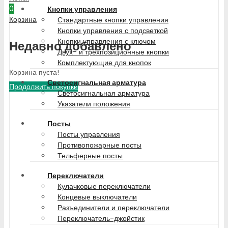
0
Кнопки управления
Корзина
Стандартные кнопки управления
Кнопки управления с подсветкой
Кнопки управления с ключом
Недавно добавлено
Двух- и трехпозиционные кнопки
Комплектующие для кнопок
Корзина пуста!
Светосигнальная арматура
Продолжить покупки
Светосигнальная арматура
Указатели положения
Посты
Посты управления
Противопожарные посты
Тельферные посты
Переключатели
Кулачковые переключатели
Концевые выключатели
Разъединители и переключатели
Переключатель-джойстик