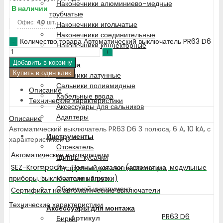
Наконечники алюминиево-медные
В наличии
трубчатые
Офис:
40 шт.
Наконечники игольчатые
Наконечники соединительные
Количество товара Автоматический выключатель PR63 D6
Наконечники коннекторные
Добавить в корзину
Сальники
Купить в один клик
Сальники латунные
Сальники полиамидные
Описание
Кабельные ввода
Технические характеристики
Аксессуары для сальников
Адаптеры
Описание
Автоматический выключатель PR63 D6 3 полюса, 6 A, 10 kA, с
Инструменты
характеристикой D
Отсекатель
Автоматические выключатели
Щипцы-кусачки
SEZ-Krompachy_Полный каталог (автоматика, модульные
Инструмент для снятия изоляции
приборы, выключатели нагрузки)
Монтажный нож
Обжимной инструмент
Сертификат на автоматические выключатели
Технические характеристики
Аксессуары для монтажа
PR63 D6
Артикул
Бирки