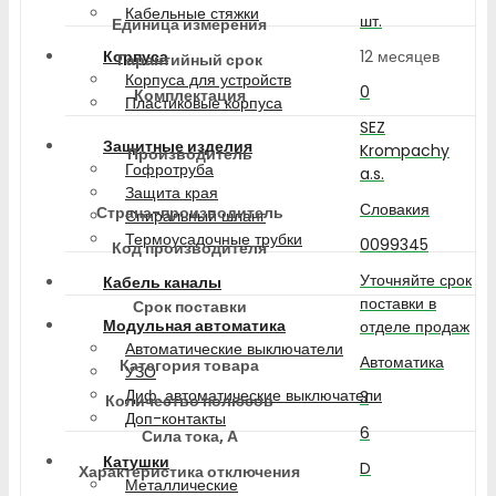
Кабельные стяжки
шт.
Единица измерения
12 месяцев
Корпуса
Гарантийный срок
Корпуса для устройств
0
Комплектация
Пластиковые корпуса
SEZ
Защитные изделия
Krompachy
Производитель
Гофротруба
a.s.
Защита края
Словакия
Страна-производитель
Спиральный шланг
Термоусадочные трубки
0099345
Код производителя
Уточняйте срок
Кабель каналы
поставки в
Срок поставки
Модульная автоматика
отделе продаж
Автоматические выключатели
Автоматика
Категория товара
УЗО
Диф. автоматические выключатели
3
Количество полюсов
Доп-контакты
6
Сила тока, А
Катушки
D
Характеристика отключения
Металлические