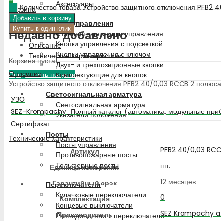
Аксессуары
Количество товара Устройство защитного отключения PFB2 4
Корзина
Добавить в корзину
Кнопки управления
Купить в один клик
Недавно добавлено
Стандартные кнопки управления
Кнопки управления с подсветкой
Описание
Кнопки управления с ключом
Технические характеристики
Корзина пуста!
Двух- и трехпозиционные кнопки
Описание
Продолжить покупки
Комплектующие для кнопок
Устройство защитного отключения PFB2 40/0,03 RCCB 2 полюса, 
Светосигнальная арматура
УЗО
Светосигнальная арматура
SEZ-Krompachy_Полный каталог (автоматика, модульные приб
Указатели положения
Сертификат
Посты
Технические характеристики
Посты управления
PFB2 40/0,03 RCC
Артикул
Противопожарные посты
Тельферные посты
шт.
Единица измерения
12 месяцев
Гарантийный срок
Переключатели
Кулачковые переключатели
0
Комплектация
Концевые выключатели
SEZ Krompachy a.
Производитель
Разъединители и переключатели