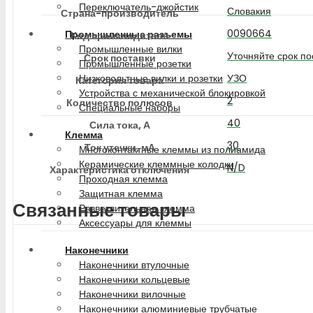
Переключатель-джойстик
Словакия
Страна-производитель
0090664
Промышленные разъемы
Код производителя
Промышленные вилки
Уточняйте срок по
Срок поставки
Промышленные розетки
УЗО
Низковольтные вилки и розетки
Категория товара
Устройства с механической блокировкой
2
Количество полюсов
Специальные наборы
40
Сила тока, А
Клемма
30
Ток утечки, мА
Многоконтактные клеммы из полиамида
Керамические клеммные колодки
N/D
Характеристика отключения
Проходная клемма
Защитная клемма
Связанные товары
Разветвительная клемма
Аксессуары для клеммы
Наконечники
Наконечники втулочные
Наконечники кольцевые
Наконечники вилочные
Наконечники алюминиевые трубчатые