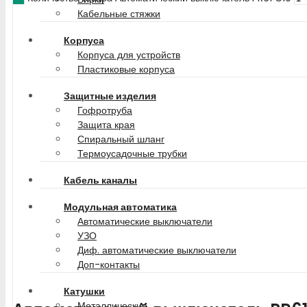
Кабельные стяжки
Корпуса
Корпуса для устройств
Пластиковые корпуса
Защитные изделия
Гофротруба
Защита края
Спиральный шланг
Термоусадочные трубки
Кабель каналы
Модульная автоматика
Автоматические выключатели
УЗО
Диф. автоматические выключатели
Доп-контакты
Катушки
Металлические