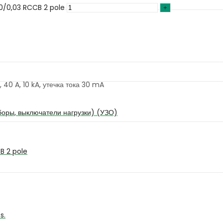
0/0,03 RCCB 2 pole
40 A, 10 kA, утечка тока 30 mA
оры, выключатели нагрузки) (УЗО)
B 2 pole
s.