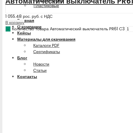
Автоматический выключатель PR61
Пластиковые
1 055.48
рос. руб.
с НДС
Главная
В корзину
О компании
Количество товара Автоматический выключатель PR61 C3
Кейсы
Материалы для скачивания
Каталоги PDF
Сертификаты
Блог
Новости
Статьи
Контакты