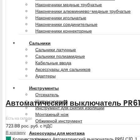
Наконечники медные трубчатые
Наконечники алюминиево-медные трубчатые
Наконечники игольчатые
Наконечники соединительные
Наконечники коннекторные
Сальники
Сальники латунные
Сальники полиамидные
Кабельные ввода
Аксессуары для сальников
Адаптеры
Инструменты
Отсекатель
Автоматический выключатель PR61
Щипцы-кусачки
Инструмент для снятия изоляции
Монтажный нож
Есть на складе
Обжимной инструмент
723.88
рос. руб.
с НДС
В корзину
Аксессуары для монтажа
Количество товара Автоматический выключатель PR61 C10
Бирки