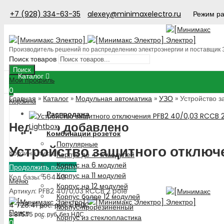
+7 (928) 334-63-35
alexey@minimaxelectro.ru
Режим ра
Производитель решений по распределению электроэнергии и поставщик
Поиск товаров
Поиск
Каталог
Мой профиль
0
Главная
»
Каталог
»
Модульная автоматика
»
УЗО
»
Устройство з
Корзина
Распродажа
Недавно добавлено
Lightbox
Комбинации розеток
Популярные
Устройство защитного отключе
Корзина пуста!
Корпус до 4-х модулей
Корпус на 6 модулей
Продолжить покупки
Корпус на 11 модулей
Код базы: 56440
Меню
Корпус на 12 модулей
Артикул: PFB2 40/0,03 RCCB 2 pole
Корпус более 12 модулей
4 728.41
рос. руб.
с НДС
Корпус прорезиненный
Поиск
3 875.75
рос. руб.
без НДС
Корпус из стеклопластика
0