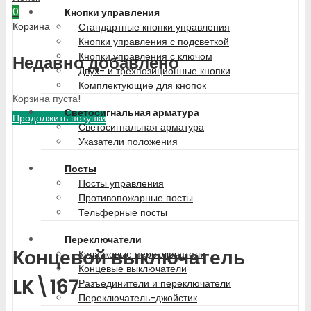
0
Кнопки управления
Корзина
Стандартные кнопки управления
Кнопки управления с подсветкой
Кнопки управления с ключом
Недавно добавлено
Двух- и трехпозиционные кнопки
Комплектующие для кнопок
Корзина пуста!
Светосигнальная арматура
Продолжить покупки
Светосигнальная арматура
Указатели положения
Посты
Посты управления
Противопожарные посты
Тельферные посты
Переключатели
Концевой выключатель
Кулачковые переключатели
Концевые выключатели
LK\167
Разъединители и переключатели
Переключатель-джойстик