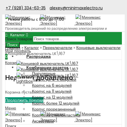
+7 (928) 334-63-35
alexey@minimaxelectro.ru
Режим работы с 8.00 до 17.00
Производитель решений по распределению электроэнергии и
поставщик ЭТП
Каталог
Поиск товаров
Поиск
Главная
»
Каталог
»
Переключатели
»
Концевые выключатели
Мой профиль
»
Концевой выключатель LK\167
Распродажа
0
Корзина
Комбинации розеток
Популярные
Недавно добавлено
Корпус до 4-х модулей
Lightbox
Корпус на 6 модулей
Корпус на 11 модулей
Корзина пуста!
Корпус на 12 модулей
Продолжить покупки
Корпус более 12 модулей
Меню
Корпус прорезиненный
Корпус из стеклопластика
Аксессуары
Поиск