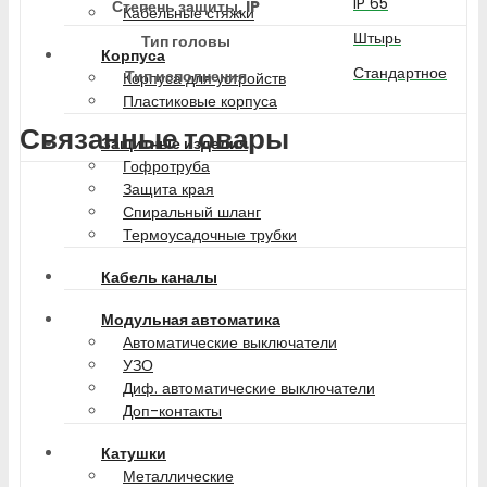
IP 65
Степень защиты, IP
Кабельные стяжки
Штырь
Тип головы
Корпуса
Стандартное
Тип исполнения
Корпуса для устройств
Пластиковые корпуса
Связанные товары
Защитные изделия
Гофротруба
Защита края
Спиральный шланг
Термоусадочные трубки
Кабель каналы
Модульная автоматика
Автоматические выключатели
УЗО
Диф. автоматические выключатели
Доп-контакты
Катушки
Металлические