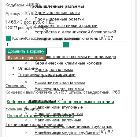
Код базы: 48830
Промышленные разъемы
Промышленные вилки
Артикул: LK\167
Промышленные розетки
1 465.43
рос. руб.
с НДС
Низковольтные вилки и розетки
1 201.17
рос. руб.
без НДС
Устройства с механической блокировкой
Количество товара Концевой выключатель LK\167
Специальные наборы
Клемма
Добавить в корзину
Многоконтактные клеммы из полиамида
Купить в один клик
Керамические клеммные колодки
Описание
Проходная клемма
Технические характеристики
Защитная клемма
Разветвительная клемма
Описание
Аксессуары для клеммы
Концевой выключатель LK\167 штырь, стандартный, IP65
Наконечники
Концевые выключатели LK (концевые выключатели и
Наконечники втулочные
комплектующие)
Наконечники кольцевые
Полный каталог Spamel 2020 RU
Наконечники вилочные
Технические характеристики
Наконечники алюминиевые трубчатые
LK\167
Артикул
Наконечники медные трубчатые