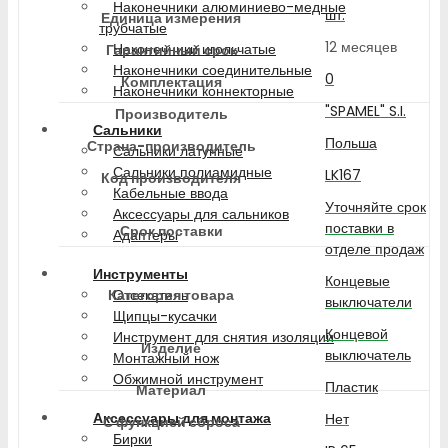
Наконечники алюминиево-медные
шт.
Единица измерения
трубчатые
12 месяцев
Наконечники игольчатые
Гарантийный срок
Наконечники соединительные
0
Комплектация
Наконечники коннекторные
"SPAMEL" S.I.
Производитель
Сальники
Польша
Страна-производитель
Сальники латунные
Сальники полиамидные
LK167
Код производителя
Кабельные ввода
Уточняйте срок
Аксессуары для сальников
поставки в
Срок поставки
Адаптеры
отделе продаж
Инструменты
Концевые
Категория товара
Отсекатель
выключатели
Щипцы-кусачки
Концевой
Инструмент для снятия изоляции
Изделие
выключатель
Монтажный нож
Обжимной инструмент
Пластик
Материал
Аксессуары для монтажа
Нет
С функцией сброса
Бирки