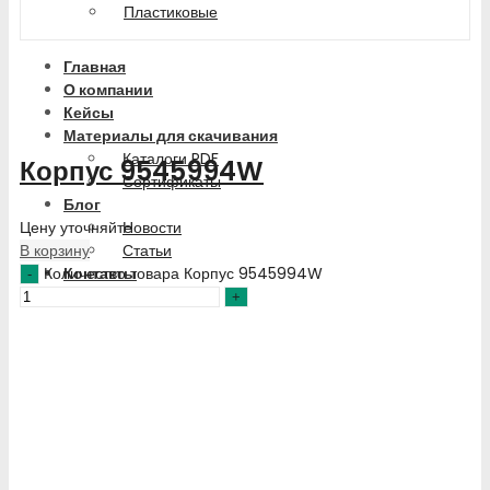
Пластиковые
Главная
О компании
Кейсы
Материалы для скачивания
Каталоги PDF
Корпус 9545994W
Сертификаты
Блог
Цену уточняйте
Новости
В корзину
Статьи
Количество товара Корпус 9545994W
Контакты