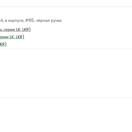
 в корпусе, IP65, чёрная ручка
 серии LK, LKR)
рии LK, LKR)
LKR)
4