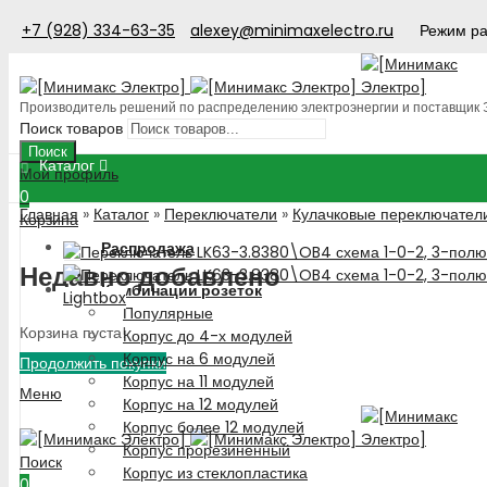
+7 (928) 334-63-35
alexey@minimaxelectro.ru
Режим ра
Производитель решений по распределению электроэнергии и поставщик
Поиск товаров
Поиск
Каталог
Мой профиль
0
Главная
»
Каталог
»
Переключатели
»
Кулачковые переключател
Корзина
Распродажа
Недавно добавлено
Комбинации розеток
Lightbox
Популярные
Корзина пуста!
Корпус до 4-х модулей
Корпус на 6 модулей
Продолжить покупки
Корпус на 11 модулей
Меню
Корпус на 12 модулей
Корпус более 12 модулей
Корпус прорезиненный
Поиск
Корпус из стеклопластика
0