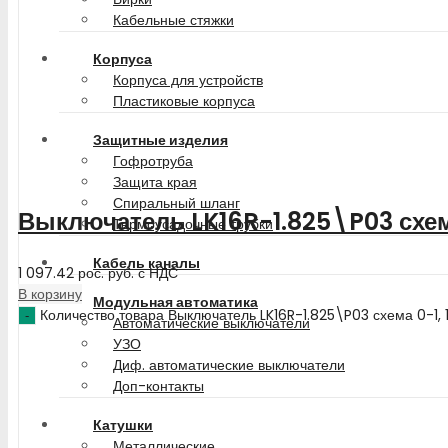
Кабельные стяжки
Корпуса
Корпуса для устройств
Пластиковые корпуса
Защитные изделия
Гофротруба
Защита края
Спиральный шланг
Выключатель LK16R-1.825\P03 схем
Термоусадочные трубки
Кабель каналы
1 097.42
рос. руб.
с НДС
В корзину
Модульная автоматика
Количество товара Выключатель LK16R-1.825\P03 схема 0-1,
Автоматические выключатели
УЗО
Диф. автоматические выключатели
Доп-контакты
Катушки
Металлические