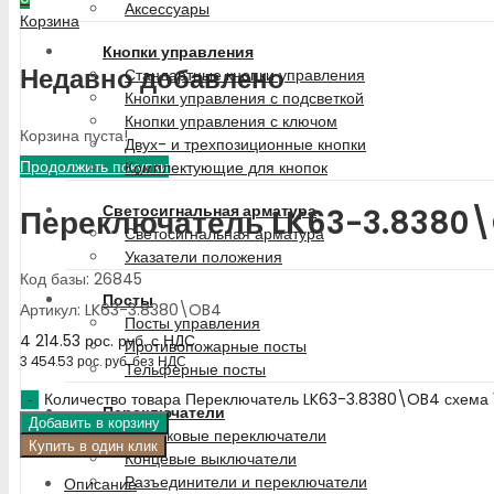
Аксессуары
Корзина
Кнопки управления
Недавно добавлено
Стандартные кнопки управления
Кнопки управления с подсветкой
Кнопки управления с ключом
Корзина пуста!
Двух- и трехпозиционные кнопки
Продолжить покупки
Комплектующие для кнопок
Светосигнальная арматура
Переключатель LK63-3.8380\
Светосигнальная арматура
Указатели положения
Код базы: 26845
Посты
Артикул: LK63-3.8380\OB4
Посты управления
4 214.53
рос. руб.
с НДС
Противопожарные посты
3 454.53
рос. руб.
без НДС
Тельферные посты
Количество товара Переключатель LK63-3.8380\OB4 схема 
Переключатели
Добавить в корзину
Кулачковые переключатели
Купить в один клик
Концевые выключатели
Разъединители и переключатели
Описание