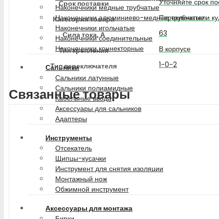
Уточняйте срок по
Срок поставки
Наконечники медные трубчатые
Переключатели ку
Наконечники алюминиево-медные трубчатые
Категория товара
Наконечники игольчатые
63
Сила тока, А
Наконечники соединительные
Наконечники коннекторные
В корпусе
Тип крепления
1-0-2
Тип переключателя
Сальники
Сальники латунные
Сальники полиамидные
Связанные товары
Кабельные ввода
Аксессуары для сальников
Адаптеры
Инструменты
Отсекатель
Щипцы-кусачки
Инструмент для снятия изоляции
Монтажный нож
Обжимной инструмент
Аксессуары для монтажа
Бирки