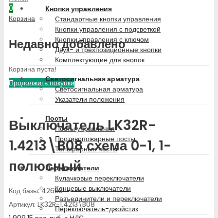
0
Кнопки управления
Корзина
Стандартные кнопки управления
Кнопки управления с подсветкой
Кнопки управления с ключом
Недавно добавлено
Двух- и трехпозиционные кнопки
Комплектующие для кнопок
Корзина пуста!
Светосигнальная арматура
Продолжить покупки
Светосигнальная арматура
Указатели положения
Посты
Выключатель LK32R-
Посты управления
Противопожарные посты
1.4213\B08 схема 0-1, 1-
Тельферные посты
полюсный
Переключатели
Кулачковые переключатели
Концевые выключатели
Код базы: 42653
Разъединители и переключатели
Артикул: LK32R-1.4213\B08
Переключатель-джойстик
1 909.15
рос. руб.
с НДС