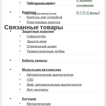
К заднему
Кабельные стяжки
Тип крепления
основанию
Корпуса
0-1 (1-2 фазы)
Тип переключателя
Корпуса для устройств
Пластиковые корпуса
Связанные товары
Защитные изделия
Гофротруба
Защита края
Спиральный шланг
Термоусадочные трубки
Кабель каналы
Модульная автоматика
Автоматические выключатели
УЗО
Диф. автоматические выключатели
Доп-контакты
Катушки
Металлические