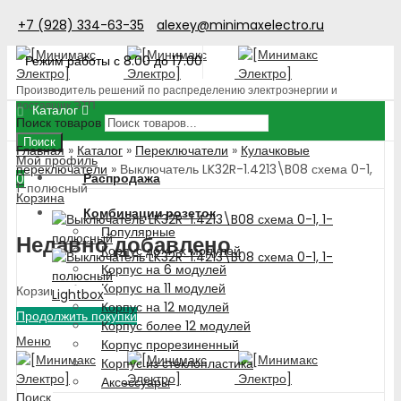
+7 (928) 334-63-35
alexey@minimaxelectro.ru
Режим работы с 8.00 до 17.00
Производитель решений по распределению электроэнергии и
поставщик ЭТП
Каталог
Поиск товаров
Поиск
Главная
»
Каталог
»
Переключатели
»
Кулачковые
Мой профиль
переключатели
»
Выключатель LK32R-1.4213\B08 схема 0-1,
Распродажа
0
1-полюсный
Корзина
Комбинации розеток
Популярные
Недавно добавлено
Корпус до 4-х модулей
Корпус на 6 модулей
Корпус на 11 модулей
Корзина пуста!
Lightbox
Корпус на 12 модулей
Продолжить покупки
Корпус более 12 модулей
Меню
Корпус прорезиненный
Корпус из стеклопластика
Аксессуары
Поиск