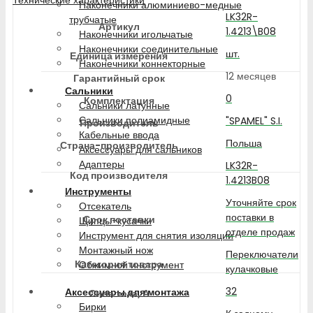
Наконечники алюминиево-медные
LK32R-
трубчатые
Артикул
1.4213\B08
Наконечники игольчатые
Наконечники соединительные
шт.
Единица измерения
Наконечники коннекторные
12 месяцев
Гарантийный срок
Сальники
0
Комплектация
Сальники латунные
Сальники полиамидные
"SPAMEL" S.I.
Производитель
Кабельные ввода
Польша
Страна-производитель
Аксессуары для сальников
Адаптеры
LK32R-
Код производителя
1.4213B08
Инструменты
Уточняйте срок
Отсекатель
поставки в
Срок поставки
Щипцы-кусачки
отделе продаж
Инструмент для снятия изоляции
Монтажный нож
Переключатели
Категория товара
Обжимной инструмент
кулачковые
32
Аксессуары для монтажа
Сила тока, А
Бирки