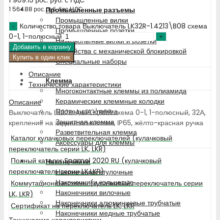
Промышленные разъемы
1 564.88
рос. руб.
без НДС
Промышленные вилки
Количество товара Выключатель LK32R-1.4213\B08 схема
Промышленные розетки
0-1, 1-полюсный
Низковольтные вилки и розетки
Добавить в корзину
Устройства с механической блокировкой
Купить в один клик
Специальные наборы
Описание
Клемма
Технические характеристики
Многоконтактные клеммы из полиамида
Керамические клеммные колодки
Описание
Проходная клемма
Выключатель LK32R-1.4213\B08 схема 0-1, 1-полюсный, 32А,
Защитная клемма
крепление на заднее основание, IP65, жёлто-красная ручка
Разветвительная клемма
Каталог кулачковых переключателей (кулачковый
Аксессуары для клеммы
переключатель серии LK, LKR)
Полный каталог Spamel 2020 RU (кулачковый
Наконечники
переключатель серии LK,LKR)
Наконечники втулочные
Наконечники кольцевые
Коммутационныесхемы (кулачковый переключатель серии
Наконечники вилочные
LK, LKR)
Наконечники алюминиевые трубчатые
Сертификат на переключатель LK, LKR
Наконечники медные трубчатые
Технические характеристики