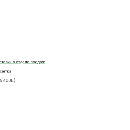
ставки в отделе продаж
зетки
0B/400В)