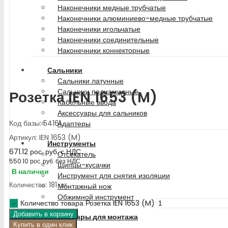
Наконечники медные трубчатые
Наконечники алюминиево-медные трубчатые
Наконечники игольчатые
Наконечники соединительные
Наконечники коннекторные
Сальники
Сальники латунные
Сальники полиамидные
Розетка IEN 1653 (M)
Кабельные ввода
Аксессуары для сальников
Код базы: 54161
Адаптеры
Артикул: IEN 1653 (M)
Инструменты
671.12
рос. руб.
с НДС
Отсекатель
550.10
рос. руб.
без НДС
Щипцы-кусачки
В наличии
Инструмент для снятия изоляции
Количество: 181 шт.
Монтажный нож
Обжимной инструмент
Количество товара Розетка IEN 1653 (M)
Добавить в корзину
Аксессуары для монтажа
Купить в один клик
Бирки