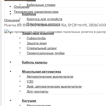
Кабельные стяжки
Описание
Технические характеристики
Корпуса
Корпуса для устройств
Описание
Пластиковые корпуса
Розетка IEN 1653 (M) встраиваемая, 16A, 5P(3P+N+PE, 380В/40
Защитные изделия
Гофротруба
Защита края
Спиральный шланг
Термоусадочные трубки
Кабель каналы
Модульная автоматика
Автоматические выключатели
УЗО
Диф. автоматические выключатели
Доп-контакты
Катушки
Металлические