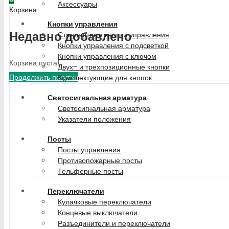
Аксессуары
Корзина
Кнопки управления
Недавно добавлено
Стандартные кнопки управления
Кнопки управления с подсветкой
Кнопки управления с ключом
Корзина пуста!
Двух- и трехпозиционные кнопки
Продолжить покупки
Комплектующие для кнопок
Светосигнальная арматура
Светосигнальная арматура
Указатели положения
Посты
Посты управления
Противопожарные посты
Тельферные посты
Переключатели
Кулачковые переключатели
Концевые выключатели
Разъединители и переключатели