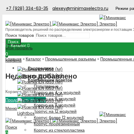
+7 (928) 334-63-35
alexey@minimaxelectro.ru
Режим ра
Производитель решений по распределению электроэнергии и поставщик
Поиск товаров
Поиск
Каталог
Мой профиль
0
Главная
»
Каталог
»
Промышленные разъемы
»
Промышленные р
Корзина
Распродажа
Недавно добавлено
Комбинации розеток
Популярные
Корзина пуста!
Корпус до 4-х модулей
Корпус на 6 модулей
Продолжить покупки
Корпус на 11 модулей
Меню
Корпус на 12 модулей
Lightbox
Корпус более 12 модулей
Корпус прорезиненный
Поиск
Корпус из стеклопластика
0