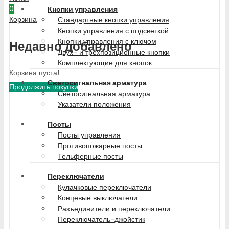
0
Кнопки управления
Корзина
Стандартные кнопки управления
Кнопки управления с подсветкой
Кнопки управления с ключом
Недавно добавлено
Двух- и трехпозиционные кнопки
Комплектующие для кнопок
Корзина пуста!
Светосигнальная арматура
Продолжить покупки
Светосигнальная арматура
Указатели положения
Посты
Посты управления
Противопожарные посты
Тельферные посты
Переключатели
Кулачковые переключатели
Концевые выключатели
Разъединители и переключатели
Переключатель-джойстик