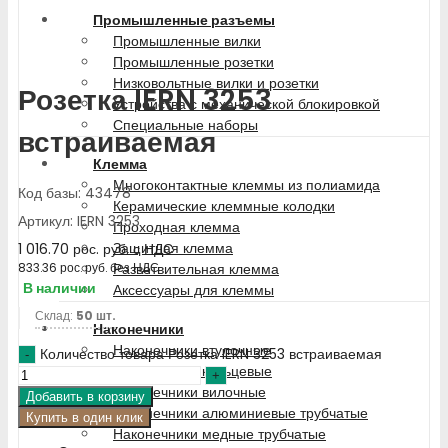
Промышленные разъемы
Промышленные вилки
Промышленные розетки
Низковольтные вилки и розетки
Розетка IERN 3253
Устройства с механической блокировкой
Специальные наборы
встраиваемая
Клемма
Многоконтактные клеммы из полиамида
Код базы: 43478
Керамические клеммные колодки
Артикул: IERN 3253
Проходная клемма
Защитная клемма
1 016.70
рос. руб.
с НДС
Разветвительная клемма
833.36
рос. руб.
без НДС
В наличии
Аксессуары для клеммы
Склад:
50 шт.
Наконечники
Наконечники втулочные
Количество товара Розетка IERN 3253 встраиваемая
Наконечники кольцевые
Наконечники вилочные
Добавить в корзину
Наконечники алюминиевые трубчатые
Купить в один клик
Наконечники медные трубчатые