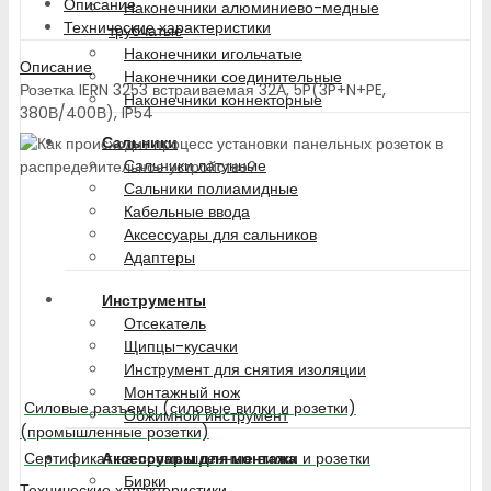
Описание
Наконечники алюминиево-медные
Технические характеристики
трубчатые
Наконечники игольчатые
Описание
Наконечники соединительные
Розетка IERN 3253 встраиваемая 32А, 5P(3P+N+PE,
Наконечники коннекторные
380В/400В), IP54
Сальники
Сальники латунные
Сальники полиамидные
Кабельные ввода
Аксессуары для сальников
Адаптеры
Инструменты
Отсекатель
Щипцы-кусачки
Инструмент для снятия изоляции
Монтажный нож
Силовые разъемы (силовые вилки и розетки)
Обжимной инструмент
(промышленные розетки)
Аксессуары для монтажа
Сертификат на промышленные вилки и розетки
Бирки
Технические характеристики