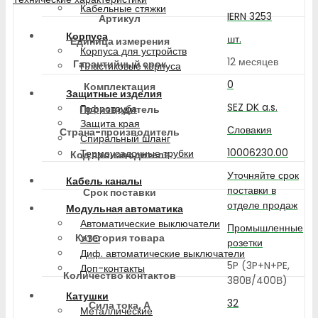
Кабельные стяжки
IERN 3253
Артикул
Корпуса
шт.
Единица измерения
Корпуса для устройств
12 месяцев
Гарантийный срок
Пластиковые корпуса
0
Комплектация
Защитные изделия
SEZ DK a.s.
Гофротруба
Производитель
Защита края
Словакия
Страна-производитель
Спиральный шланг
10006230.00
Термоусадочные трубки
Код производителя
Уточняйте срок
Кабель каналы
поставки в
Срок поставки
отделе продаж
Модульная автоматика
Автоматические выключатели
Промышленные
Категория товара
УЗО
розетки
Диф. автоматические выключатели
5P (3P+N+PE,
Доп-контакты
Количество контактов
380B/400В)
Катушки
32
Сила тока, А
Металлические