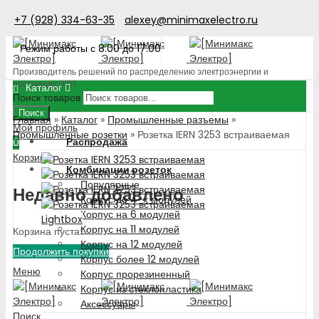
+7 (928) 334-63-35
alexey@minimaxelectro.ru
Режим работы с 8.00 до 17.00
Производитель решений по распределению электроэнергии и
поставщик ЭТП
Каталог
Поиск товаров
Поиск
Главная
»
Каталог
»
Промышленные разъемы
»
Мой профиль
Промышленные розетки
»
Розетка IERN 3253 встраиваемая
Распродажа
0
Корзина
Комбинации розеток
Популярные
Недавно добавлено
Корпус до 4-х модулей
Корпус на 6 модулей
Lightbox
Корпус на 11 модулей
Корзина пуста!
Корпус на 12 модулей
Продолжить покупки
Корпус более 12 модулей
Меню
Корпус прорезиненный
Корпус из стеклопластика
Аксессуары
Поиск