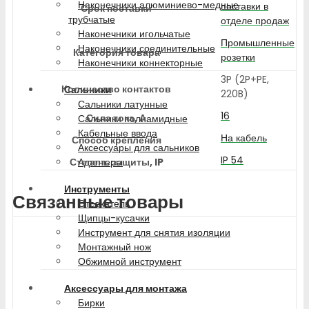
Наконечники алюминиево-медные
поставки в
Срок поставки
трубчатые
отделе продаж
Наконечники игольчатые
Промышленные
Наконечники соединительные
Категория товара
розетки
Наконечники коннекторные
3P (2P+PE,
Количество контактов
Сальники
220B)
Сальники латунные
16
Сила тока, А
Сальники полиамидные
Кабельные ввода
На кабель
Способ крепления
Аксессуары для сальников
IP 54
Степень защиты, IP
Адаптеры
Инструменты
Связанные товары
Отсекатель
Щипцы-кусачки
Инструмент для снятия изоляции
Монтажный нож
Обжимной инструмент
Аксессуары для монтажа
Бирки