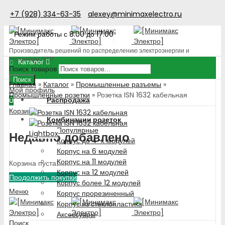
+7 (928) 334-63-35
alexey@minimaxelectro.ru
Режим работы с 8.00 до 17.00
Производитель решений по распределению электроэнергии и
поставщик ЭТП
Каталог
Поиск товаров
Поиск
Главная
»
Каталог
»
Промышленные разъемы
»
Мой профиль
Промышленные розетки
»
Розетка ISN 1632 кабельная
Распродажа
0
Корзина
Комбинации розеток
Популярные
Lightbox
Недавно добавлено
Корпус до 4-х модулей
Корпус на 6 модулей
Корпус на 11 модулей
Корзина пуста!
Корпус на 12 модулей
Продолжить покупки
Корпус более 12 модулей
Меню
Корпус прорезиненный
Корпус из стеклопластика
Аксессуары
Поиск