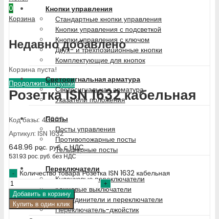
0
Кнопки управления
Корзина
Стандартные кнопки управления
Кнопки управления с подсветкой
Кнопки управления с ключом
Недавно добавлено
Двух- и трехпозиционные кнопки
Комплектующие для кнопок
Корзина пуста!
Светосигнальная арматура
Продолжить покупки
Светосигнальная арматура
Розетка ISN 1632 кабельная
Указатели положения
Посты
Код базы: 43909
Посты управления
Артикул: ISN 1632
Противопожарные посты
648.96
рос. руб.
с НДС
Тельферные посты
531.93
рос. руб.
без НДС
Переключатели
Количество товара Розетка ISN 1632 кабельная
Кулачковые переключатели
Концевые выключатели
Добавить в корзину
Разъединители и переключатели
Купить в один клик
Переключатель-джойстик