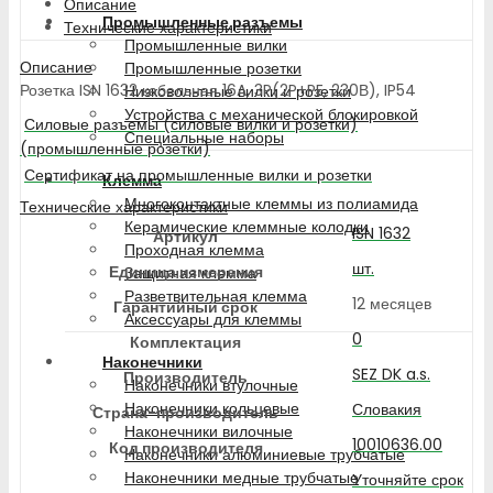
Описание
Промышленные разъемы
Технические характеристики
Промышленные вилки
Описание
Промышленные розетки
Розетка ISN 1632 кабельная 16A, 3P(2P+PE, 230В), IP54
Низковольтные вилки и розетки
Устройства с механической блокировкой
Силовые разъемы (силовые вилки и розетки)
Специальные наборы
(промышленные розетки)
Сертификат на промышленные вилки и розетки
Клемма
Многоконтактные клеммы из полиамида
Технические характеристики
Керамические клеммные колодки
ISN 1632
Артикул
Проходная клемма
шт.
Единица измерения
Защитная клемма
Разветвительная клемма
12 месяцев
Гарантийный срок
Аксессуары для клеммы
0
Комплектация
Наконечники
SEZ DK a.s.
Производитель
Наконечники втулочные
Наконечники кольцевые
Словакия
Страна-производитель
Наконечники вилочные
10010636.00
Код производителя
Наконечники алюминиевые трубчатые
Наконечники медные трубчатые
Уточняйте срок