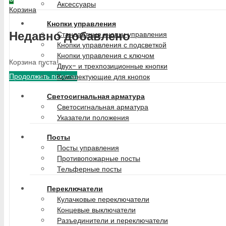
Аксессуары
Корзина
Кнопки управления
Недавно добавлено
Стандартные кнопки управления
Кнопки управления с подсветкой
Кнопки управления с ключом
Корзина пуста!
Двух- и трехпозиционные кнопки
Продолжить покупки
Комплектующие для кнопок
Светосигнальная арматура
Светосигнальная арматура
Указатели положения
Посты
Посты управления
Противопожарные посты
Тельферные посты
Переключатели
Кулачковые переключатели
Концевые выключатели
Разъединители и переключатели