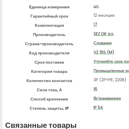
шт.
Единица измерения
12 месяцев
Гарантийный срок
17
Комплектация
SEZ DK a.s.
Производитель
Словакия
Страна-производитель
VZ 16S (M)
Код производителя
Уточняйте срок по
Срок поставки
Промышленные ро
Категория товара
3P (2P+PE, 220B)
Количество контактов
16
Сила тока, А
Встраиваемая
Способ крепления
IP 54
Степень защиты, IP
Связанные товары