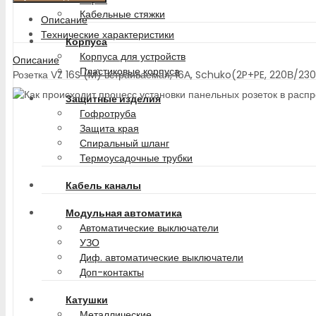
Кабельные стяжки
Описание
Технические характеристики
Корпуса
Корпуса для устройств
Описание
Пластиковые корпуса
Розетка VZ 16S (M) встраиваемая, 16А, Schuko(2P+PE, 220В/23
Защитные изделия
Гофротруба
Защита края
Спиральный шланг
Термоусадочные трубки
Кабель каналы
Модульная автоматика
Автоматические выключатели
УЗО
Диф. автоматические выключатели
Доп-контакты
Катушки
Металлические