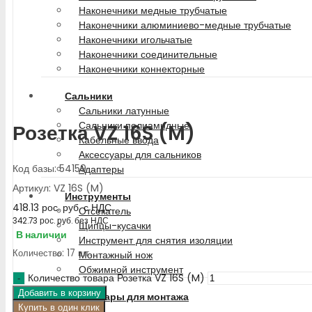
Наконечники медные трубчатые
Наконечники алюминиево-медные трубчатые
Наконечники игольчатые
Наконечники соединительные
Наконечники коннекторные
Сальники
Сальники латунные
Сальники полиамидные
Розетка VZ 16S (M)
Кабельные ввода
Аксессуары для сальников
Код базы: 54159
Адаптеры
Артикул: VZ 16S (M)
Инструменты
418.13
рос. руб.
с НДС
Отсекатель
342.73
рос. руб.
без НДС
Щипцы-кусачки
В наличии
Инструмент для снятия изоляции
Количество: 17 шт.
Монтажный нож
Обжимной инструмент
Количество товара Розетка VZ 16S (M)
Добавить в корзину
Аксессуары для монтажа
Купить в один клик
Бирки