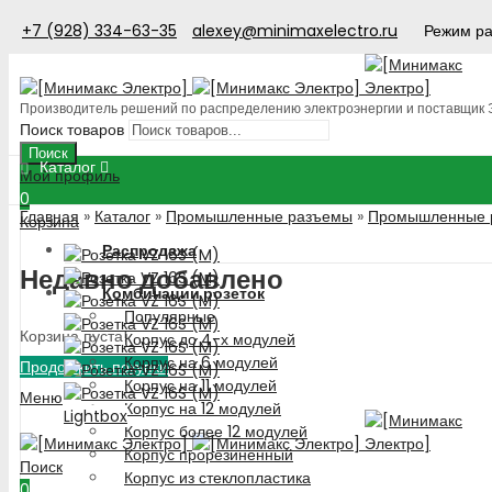
+7 (928) 334-63-35
alexey@minimaxelectro.ru
Режим ра
Производитель решений по распределению электроэнергии и поставщик
Поиск товаров
Поиск
Каталог
Мой профиль
0
Главная
»
Каталог
»
Промышленные разъемы
»
Промышленные р
Корзина
Распродажа
Недавно добавлено
Комбинации розеток
Популярные
Корзина пуста!
Корпус до 4-х модулей
Корпус на 6 модулей
Продолжить покупки
Корпус на 11 модулей
Меню
Корпус на 12 модулей
Lightbox
Корпус более 12 модулей
Корпус прорезиненный
Поиск
Корпус из стеклопластика
0