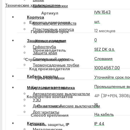
Технические характеристики
Кабельные стяжки
IVN 1643
Артикул
Корпуса
шт.
Единица измерения
Корпуса для устройств
Пластиковые корпуса
12 месяцев
Гарантийный срок
0
Защитные изделия
Комплектация
Гофротруба
SEZ DK a.s.
Производитель
Защита края
Словакия
Спиральный шланг
Страна-производитель
Термоусадочные трубки
10004567.00
Код производителя
Кабель каналы
Уточняйте срок по
Срок поставки
Промышленные в
Категория товара
Модульная автоматика
Автоматические выключатели
4P (3P+PEN, 380
Количество контактов
УЗО
16
Сила тока, А
Диф. автоматические выключатели
Доп-контакты
На кабель
Способ крепления
Катушки
IP 44
Степень защиты, IP
Металлические