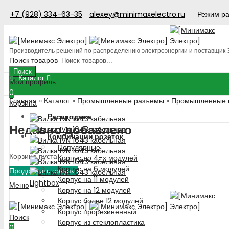
+7 (928) 334-63-35
alexey@minimaxelectro.ru
Режим ра
Производитель решений по распределению электроэнергии и поставщик
Поиск товаров
Поиск
Каталог
Мой профиль
0
Главная
»
Каталог
»
Промышленные разъемы
»
Промышленные 
Корзина
Распродажа
Недавно добавлено
Комбинации розеток
Популярные
Корзина пуста!
Корпус до 4-х модулей
Корпус на 6 модулей
Продолжить покупки
Корпус на 11 модулей
Lightbox
Меню
Корпус на 12 модулей
Корпус более 12 модулей
Корпус прорезиненный
Поиск
Корпус из стеклопластика
0