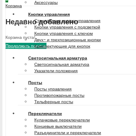
Аксессуары
Корзина
Кнопки управления
Недавно добавлено
Стандартные кнопки управления
Кнопки управления с подсветкой
Кнопки управления с ключом
Корзина пуста!
Двух- и трехпозиционные кнопки
Продолжить покупки
Комплектующие для кнопок
Светосигнальная арматура
Светосигнальная арматура
Указатели положения
Посты
Посты управления
Противопожарные посты
Тельферные посты
Переключатели
Кулачковые переключатели
Концевые выключатели
Разъединители и переключатели