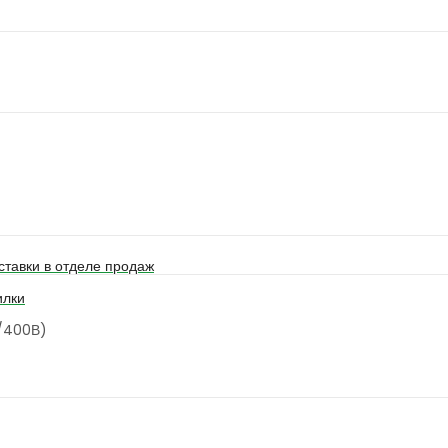
ставки в отделе продаж
илки
B/400В)