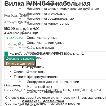
Вилка IVN 1643 кабельная
Наконечники медные трубчатые
Наконечники алюминиево-медные трубчатые
Наконечники игольчатые
Код базы: 25186
Наконечники соединительные
Артикул: IVN 1643
Наконечники коннекторные
553.99
рос. руб.
с НДС
Сальники
454.09
рос. руб.
без НДС
Сальники латунные
В наличии
Сальники полиамидные
Склад:
10 шт.
Кабельные ввода
Аксессуары для сальников
Количество товара Вилка IVN 1643 кабельная
Адаптеры
Добавить в корзину
Купить в один клик
Инструменты
Описание
Отсекатель
Технические характеристики
Щипцы-кусачки
Инструмент для снятия изоляции
Описание
Монтажный нож
Вилка IVN 1643 кабельная 16А, 4P(3P+PEN, 380В/400В), IP44
Обжимной инструмент
Силовые разъемы (силовые вилки и розетки) (промышленные 
Аксессуары для монтажа
Сертификат на промышленные вилки и розетки
Бирки