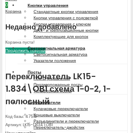
0
Кнопки управления
Корзина
Стандартные кнопки управления
Кнопки управления с подсветкой
Кнопки управления с ключом
Недавно добавлено
Двух- и трехпозиционные кнопки
Комплектующие для кнопок
Корзина пуста!
Светосигнальная арматура
Продолжить покупки
Светосигнальная арматура
Указатели положения
Посты
Переключатель LK15-
Посты управления
Противопожарные посты
1.834\OB1 схема 1-0-2, 1-
Тельферные посты
полюсный
Переключатели
Кулачковые переключатели
Концевые выключатели
Код базы: 47515
Разъединители и переключатели
Артикул: LK15-1.834\OB1
Переключатель-джойстик
Цену уточняйте