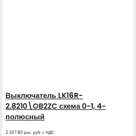
Выключатель LK16R-
2.8210\OB2ZC схема 0-1, 4-
полюсный
2 337.83
рос. руб.
с НДС