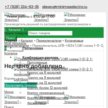
+7 (928) 334-63-35
alexey@minimaxelectro.ru
Режим работы с 8.00 до 17.00
Производитель решений по распределению электроэнергии и
поставщик ЭТП
Каталог
Поиск товаров
Поиск
Главная
»
Каталог
»
Переключатели
»
Кулачковые
Мой профиль
переключатели
»
Переключатель LK15-1.834\OB1 схема 1-0-2,
Распродажа
0
1-полюсный
Корзина
Комбинации розеток
Популярные
Недавно добавлено
Корпус до 4-х модулей
Корпус на 6 модулей
Корпус на 11 модулей
Корзина пуста!
Lightbox
Корпус на 12 модулей
Продолжить покупки
Корпус более 12 модулей
Меню
Корпус прорезиненный
Корпус из стеклопластика
Аксессуары
Поиск