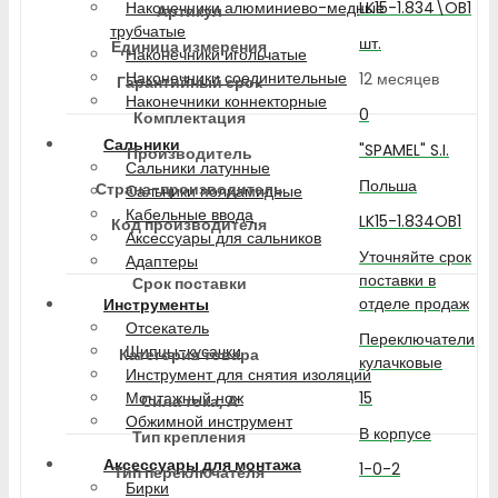
LK15-1.834\OB1
Наконечники алюминиево-медные
Артикул
трубчатые
шт.
Единица измерения
Наконечники игольчатые
Наконечники соединительные
12 месяцев
Гарантийный срок
Наконечники коннекторные
0
Комплектация
Сальники
"SPAMEL" S.I.
Производитель
Сальники латунные
Польша
Страна-производитель
Сальники полиамидные
Кабельные ввода
LK15-1.834OB1
Код производителя
Аксессуары для сальников
Уточняйте срок
Адаптеры
поставки в
Срок поставки
отделе продаж
Инструменты
Отсекатель
Переключатели
Щипцы-кусачки
Категория товара
кулачковые
Инструмент для снятия изоляции
15
Монтажный нож
Сила тока, А
Обжимной инструмент
В корпусе
Тип крепления
Аксессуары для монтажа
1-0-2
Тип переключателя
Бирки