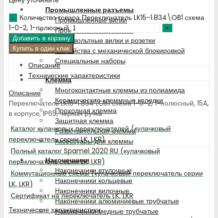
Промышленные разъемы
Количество товара Переключатель LK15-1.834\OB1 схема
Промышленные вилки
1-0-2, 1-полюсный
Промышленные розетки
Добавить в корзину
Низковольтные вилки и розетки
Купить в один клик
Устройства с механической блокировкой
Специальные наборы
Описание
Технические характеристики
Клемма
Многоконтактные клеммы из полиамида
Описание
Керамические клеммные колодки
Переключатель LK15-1.834\OB1 схема 1-0-2, 1-полюсный, 15A,
Проходная клемма
в корпусе, IP65, чёрная ручка
Защитная клемма
Каталог кулачковых переключателей (кулачковый
Разветвительная клемма
переключатель серии LK, LKR)
Аксессуары для клеммы
Полный каталог Spamel 2020 RU (кулачковый
Наконечники
переключатель серии LK, LKR)
Наконечники втулочные
Коммутационные схемы (кулачковый переключатель серии
Наконечники кольцевые
LK, LKR)
Наконечники вилочные
Сертификат на переключатель LK, LKR
Наконечники алюминиевые трубчатые
Технические характеристики
Наконечники медные трубчатые