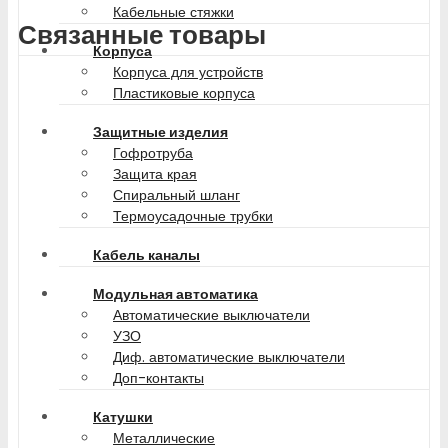
Кабельные стяжки
Связанные товары
Корпуса
Корпуса для устройств
Пластиковые корпуса
Защитные изделия
Гофротруба
Защита края
Спиральный шланг
Термоусадочные трубки
Кабель каналы
Модульная автоматика
Автоматические выключатели
УЗО
Диф. автоматические выключатели
Доп-контакты
Катушки
Металлические