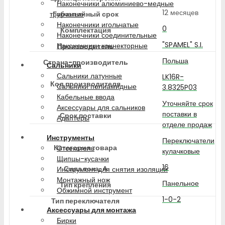
Наконечники алюминиево-медные
12 месяцев
Гарантийный срок
трубчатые
Наконечники игольчатые
0
Комплектация
Наконечники соединительные
"SPAMEL" S.I.
Наконечники коннекторные
Производитель
Польша
Страна-производитель
Сальники
Сальники латунные
LK16R-
Код производителя
Сальники полиамидные
3.8325P03
Кабельные ввода
Уточняйте срок
Аксессуары для сальников
поставки в
Срок поставки
Адаптеры
отделе продаж
Инструменты
Переключатели
Категория товара
Отсекатель
кулачковые
Щипцы-кусачки
16
Сила тока, А
Инструмент для снятия изоляции
Монтажный нож
Панельное
Тип крепления
Обжимной инструмент
1-0-2
Тип переключателя
Аксессуары для монтажа
Бирки