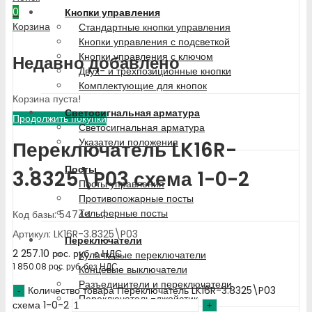
0
Кнопки управления
Корзина
Стандартные кнопки управления
Кнопки управления с подсветкой
Кнопки управления с ключом
Недавно добавлено
Двух- и трехпозиционные кнопки
Комплектующие для кнопок
Корзина пуста!
Светосигнальная арматура
Продолжить покупки
Светосигнальная арматура
Указатели положения
Переключатель LK16R-
Посты
3.8325\P03 схема 1-0-2
Посты управления
Противопожарные посты
Тельферные посты
Код базы: 54744
Артикул: LK16R-3.8325\P03
Переключатели
2 257.10
рос. руб.
с НДС
Кулачковые переключатели
1 850.08
рос. руб.
без НДС
Концевые выключатели
Разъединители и переключатели
Количество товара Переключатель LK16R-3.8325\P03
Переключатель-джойстик
схема 1-0-2