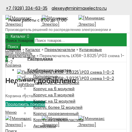
+7 (928) 334-63-35
alexey@minimaxelectro.ru
Режим работы с 8.00 до 17.00
Производитель решений по распределению электроэнергии и
поставщик ЭТП
Каталог
Поиск товаров
Поиск
Главная
»
Каталог
»
Переключатели
»
Кулачковые
Мой профиль
переключатели
»
Переключатель LK16R-3.8325\P03 схема 1-
Распродажа
0
0-2
Корзина
Комбинации розеток
Популярные
Недавно добавлено
Корпус до 4-х модулей
Lightbox
Корпус на 6 модулей
Корпус на 11 модулей
Корзина пуста!
Корпус на 12 модулей
Продолжить покупки
Корпус более 12 модулей
Меню
Корпус прорезиненный
Корпус из стеклопластика
Аксессуары
Поиск