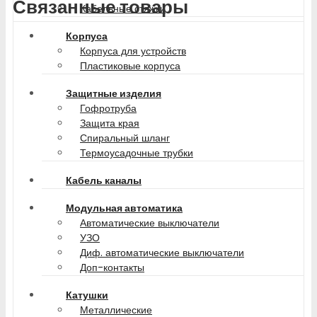
Связанные товары
Кабельные стяжки
Корпуса
Корпуса для устройств
Пластиковые корпуса
Защитные изделия
Гофротруба
Защита края
Спиральный шланг
Термоусадочные трубки
Кабель каналы
Модульная автоматика
Автоматические выключатели
УЗО
Диф. автоматические выключатели
Доп-контакты
Катушки
Металлические