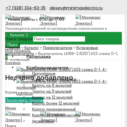
+7 (928) 334-63-35
alexey@minimaxelectro.ru
Режим работы с 8.00 до 17.00
Производитель решений по распределению электроэнергии и
поставщик ЭТП
Каталог
Поиск товаров
Поиск
Главная
»
Каталог
»
Переключатели
»
Кулачковые
Мой профиль
переключатели
»
Выключатель LK16R-2.8210\S03 схема 0-1,
Распродажа
0
4-полюсный
Корзина
Комбинации розеток
Популярные
Недавно добавлено
Корпус до 4-х модулей
Корпус на 6 модулей
Корпус на 11 модулей
Корзина пуста!
Lightbox
Корпус на 12 модулей
Продолжить покупки
Корпус более 12 модулей
Меню
Корпус прорезиненный
Корпус из стеклопластика
Аксессуары
Поиск