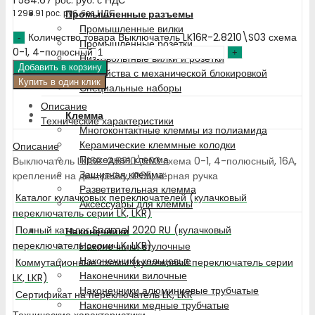
Промышленные разъемы
1 298.91
рос. руб.
без НДС
Промышленные вилки
Количество товара Выключатель LK16R-2.8210\S03 схема
Промышленные розетки
0-1, 4-полюсный
Низковольтные вилки и розетки
Добавить в корзину
Устройства с механической блокировкой
Купить в один клик
Специальные наборы
Описание
Клемма
Технические характеристики
Многоконтактные клеммы из полиамида
Керамические клеммные колодки
Описание
Проходная клемма
Выключатель LK16R-2.8210\S03 схема 0-1, 4-полюсный, 16А,
Защитная клемма
крепление на дин-рейку, IP65, чёрная ручка
Разветвительная клемма
Каталог кулачковых переключателей (кулачковый
Аксессуары для клеммы
переключатель серии LK, LKR)
Полный каталог Spamel 2020 RU (кулачковый
Наконечники
переключатель серии LK, LKR)
Наконечники втулочные
Наконечники кольцевые
Коммутационные схемы (кулачковый переключатель серии
Наконечники вилочные
LK, LKR)
Наконечники алюминиевые трубчатые
Сертификат на переключатель LK, LKR
Наконечники медные трубчатые
Технические характеристики