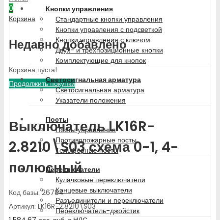
0
Кнопки управления
Корзина
Стандартные кнопки управления
Кнопки управления с подсветкой
Кнопки управления с ключом
Недавно добавлено
Двух- и трехпозиционные кнопки
Комплектующие для кнопок
Корзина пуста!
Светосигнальная арматура
Продолжить покупки
Светосигнальная арматура
Указатели положения
Посты
Выключатель LK16R-
Посты управления
Противопожарные посты
2.8210\S03 схема 0-1, 4-
Тельферные посты
полюсный
Переключатели
Кулачковые переключатели
Концевые выключатели
Код базы: 26784
Разъединители и переключатели
Артикул: LK16R-2.8210\S03
Переключатель-джойстик
1 584.67
рос. руб.
с НДС