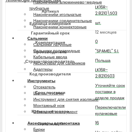
Наконечники алюминиево-медные
LK16R-
трубчатые
Артикул
2.8210\S03
Наконечники игольчатые
Наконечники соединительные
шт.
Единица измерения
Наконечники коннекторные
12 месяцев
Гарантийный срок
Сальники
0
Комплектация
Сальники латунные
Сальники полиамидные
"SPAMEL" S.I.
Производитель
Кабельные ввода
Польша
Страна-производитель
Аксессуары для сальников
Адаптеры
LK16R-
Код производителя
2.8210S03
Инструменты
Уточняйте срок
Отсекатель
поставки в
Срок поставки
Щипцы-кусачки
отделе продаж
Инструмент для снятия изоляции
Монтажный нож
Переключатели
Категория товара
Обжимной инструмент
кулачковые
16
Аксессуары для монтажа
Сила тока, А
Бирки