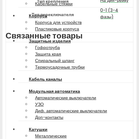
На дин-рейку
Тип крепления
Кабельные стяжки
0-1 (3-4
Тип переключателя
Корпуса
фазы)
Корпуса для устройств
Пластиковые корпуса
Связанные товары
Защитные изделия
Гофротруба
Защита края
Спиральный шланг
Термоусадочные трубки
Кабель каналы
Модульная автоматика
Автоматические выключатели
УЗО
Диф. автоматические выключатели
Доп-контакты
Катушки
Металлические