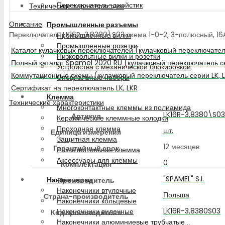
Переключатель-джойстик
Технические характеристики
Описание
Промышленные разъемы
Переключатель LK16R-3.8380\S03 схема 1-0-2, 3-полюсный, 16А,
Промышленные вилки
Промышленные розетки
Каталог кулачковых переключателей (кулачковый переключатель
Низковольтные вилки и розетки
Полный каталог Spamel 2020 RU (кулачковый переключатель се
Устройства с механической блокировкой
Коммутационные схемы (кулачковый переключатель серии LK, 
Специальные наборы
Сертификат на переключатель LK, LKR
Клемма
Технические характеристики
Многоконтактные клеммы из полиамида
LK16R-3.8380\S03
Артикул
Керамические клеммные колодки
Проходная клемма
шт.
Единица измерения
Защитная клемма
12 месяцев
Гарантийный срок
Разветвительная клемма
Аксессуары для клеммы
0
Комплектация
"SPAMEL" S.I.
Наконечники
Производитель
Наконечники втулочные
Польша
Страна-производитель
Наконечники кольцевые
LK16R-3.8380S03
Наконечники вилочные
Код производителя
Наконечники алюминиевые трубчатые