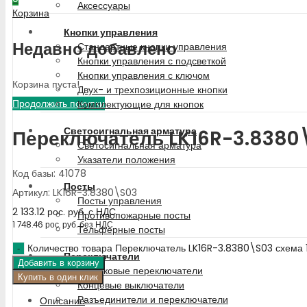
Аксессуары
Корзина
Кнопки управления
Недавно добавлено
Стандартные кнопки управления
Кнопки управления с подсветкой
Кнопки управления с ключом
Корзина пуста!
Двух- и трехпозиционные кнопки
Продолжить покупки
Комплектующие для кнопок
Светосигнальная арматура
Переключатель LK16R-3.8380\
Светосигнальная арматура
Указатели положения
Код базы: 41078
Посты
Артикул: LK16R-3.8380\S03
Посты управления
2 133.12
рос. руб.
с НДС
Противопожарные посты
1 748.46
рос. руб.
без НДС
Тельферные посты
Количество товара Переключатель LK16R-3.8380\S03 схема 
Переключатели
Добавить в корзину
Кулачковые переключатели
Купить в один клик
Концевые выключатели
Разъединители и переключатели
Описание