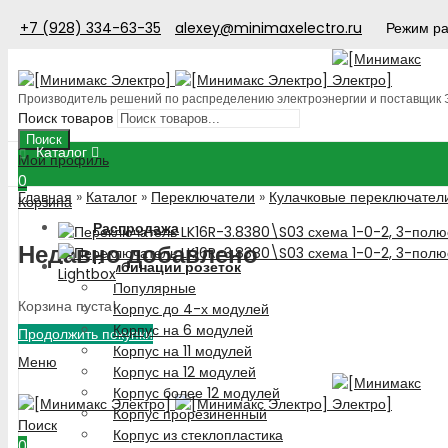
+7 (928) 334-63-35
alexey@minimaxelectro.ru
Режим ра
Производитель решений по распределению электроэнергии и поставщик
Поиск товаров
Поиск
Каталог
Мой профиль
0
Главная
»
Каталог
»
Переключатели
»
Кулачковые переключател
Корзина
Распродажа
Недавно добавлено
Комбинации розеток
Lightbox
Популярные
Корзина пуста!
Корпус до 4-х модулей
Корпус на 6 модулей
Продолжить покупки
Корпус на 11 модулей
Меню
Корпус на 12 модулей
Корпус более 12 модулей
Корпус прорезиненный
Поиск
Корпус из стеклопластика
0