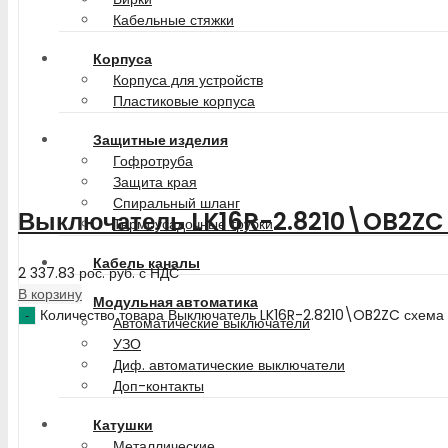
Кабельные стяжки
Корпуса
Корпуса для устройств
Пластиковые корпуса
Защитные изделия
Гофротруба
Защита края
Спиральный шланг
Выключатель LK16R-2.8210\OB2ZC 
Термоусадочные трубки
Кабель каналы
2 337.83
рос. руб.
с НДС
В корзину
Модульная автоматика
Количество товара Выключатель LK16R-2.8210\OB2ZC схема
Автоматические выключатели
УЗО
Диф. автоматические выключатели
Доп-контакты
Катушки
Металлические