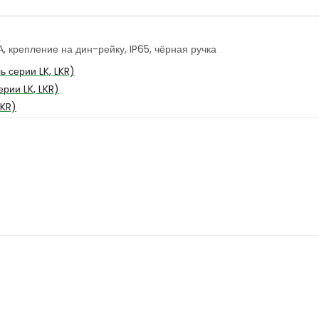
 крепление на дин-рейку, IP65, чёрная ручка
 серии LK, LKR)
рии LK, LKR)
LKR)