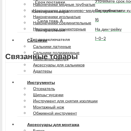
Уточняйте срок по
Срок поставки
Наконечники медные трубчатые
Переключатели ку
Наконечники алюминиево-медные трубчатые
Категория товара
Наконечники игольчатые
16
Сила тока, А
Наконечники соединительные
Наконечники коннекторные
На дин-рейку
Тип крепления
1-0-2
Тип переключателя
Сальники
Сальники латунные
Сальники полиамидные
Связанные товары
Кабельные ввода
Аксессуары для сальников
Адаптеры
Инструменты
Отсекатель
Щипцы-кусачки
Инструмент для снятия изоляции
Монтажный нож
Обжимной инструмент
Аксессуары для монтажа
Бирки