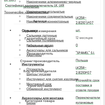
Наконечники алюминиево-медные
Сертификат на переключатель LK, LKR
трубчатые
Наконечники игольчатые
Технические характеристики
Наконечники соединительные
LK25R-
Артикул
Наконечники коннекторные
2.8210\P07
шт.
Сальники
Единица измерения
Сальники латунные
12 месяцев
Гарантийный срок
Сальники полиамидные
0
Кабельные ввода
Комплектация
Аксессуары для сальников
"SPAMEL" S.I.
Производитель
Адаптеры
Польша
Страна-производитель
Инструменты
LK25R-
Отсекатель
Код производителя
2.8210P07
Щипцы-кусачки
Инструмент для снятия изоляции
Уточняйте срок
Монтажный нож
поставки в
Срок поставки
Обжимной инструмент
отделе продаж
Переключатели
Аксессуары для монтажа
Категория товара
кулачковые
Бирки