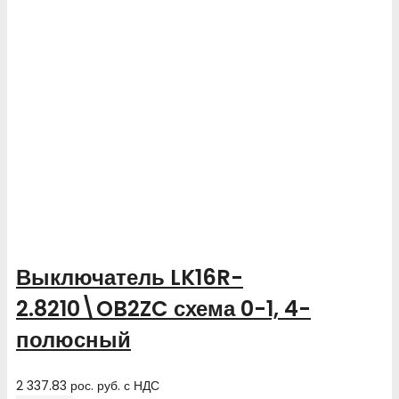
Выключатель LK16R-
2.8210\OB2ZC схема 0-1, 4-
полюсный
2 337.83
рос. руб.
с НДС