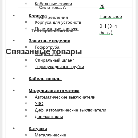
Кабельные стяжки
25
Сила тока, А
Корпуса
Панельное
Тип крепления
Корпуса для устройств
0-1 (3-4
Пластиковые корпуса
Тип переключателя
фазы)
Защитные изделия
Гофротруба
Связанные товары
Защита края
Спиральный шланг
Термоусадочные трубки
Кабель каналы
Модульная автоматика
Автоматические выключатели
УЗО
Диф. автоматические выключатели
Доп-контакты
Катушки
Металлические