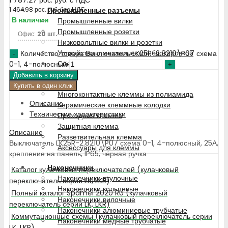
Промышленные разъемы
1 464.98
рос. руб.
без НДС
В наличии
Промышленные вилки
Промышленные розетки
Офис:
20 шт.
Низковольтные вилки и розетки
Устройства с механической блокировкой
Количество товара Выключатель LK25R-2.8210\P07 схема
Специальные наборы
0-1, 4-полюсный
Добавить в корзину
Клемма
Купить в один клик
Многоконтактные клеммы из полиамида
Описание
Керамические клеммные колодки
Технические характеристики
Проходная клемма
Защитная клемма
Описание
Разветвительная клемма
Выключатель LK25R-2.8210\P07 схема 0-1, 4-полюсный, 25А,
Аксессуары для клеммы
крепление на панель, IP65, чёрная ручка
Наконечники
Каталог кулачковых переключателей (кулачковый
Наконечники втулочные
переключатель серии LK, LKR)
Наконечники кольцевые
Полный каталог Spamel 2020 RU (кулачковый
Наконечники вилочные
переключатель серии LK, LKR)
Наконечники алюминиевые трубчатые
Коммутационные схемы (кулачковый переключатель серии
Наконечники медные трубчатые
LK, LKR)