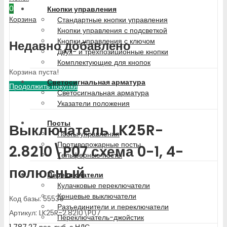
0
Кнопки управления
Корзина
Стандартные кнопки управления
Кнопки управления с подсветкой
Кнопки управления с ключом
Недавно добавлено
Двух- и трехпозиционные кнопки
Комплектующие для кнопок
Корзина пуста!
Светосигнальная арматура
Продолжить покупки
Светосигнальная арматура
Указатели положения
Посты
Выключатель LK25R-
Посты управления
Противопожарные посты
2.8210\P07 схема 0-1, 4-
Тельферные посты
полюсный
Переключатели
Кулачковые переключатели
Концевые выключатели
Код базы: 55539
Разъединители и переключатели
Артикул: LK25R-2.8210\P07
Переключатель-джойстик
1 787.27
рос. руб.
с НДС