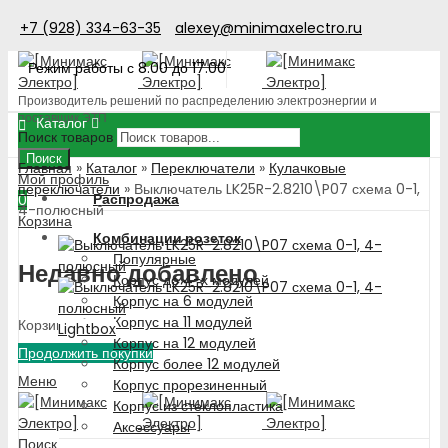
+7 (928) 334-63-35
alexey@minimaxelectro.ru
Режим работы с 8.00 до 17.00
Производитель решений по распределению электроэнергии и
поставщик ЭТП
Каталог
Поиск товаров
Поиск
Главная
»
Каталог
»
Переключатели
»
Кулачковые
Мой профиль
переключатели
»
Выключатель LK25R-2.8210\P07 схема 0-1,
Распродажа
0
4-полюсный
Корзина
Комбинации розеток
Популярные
Недавно добавлено
Корпус до 4-х модулей
Корпус на 6 модулей
Корпус на 11 модулей
Корзина пуста!
Lightbox
Корпус на 12 модулей
Продолжить покупки
Корпус более 12 модулей
Меню
Корпус прорезиненный
Корпус из стеклопластика
Аксессуары
Поиск