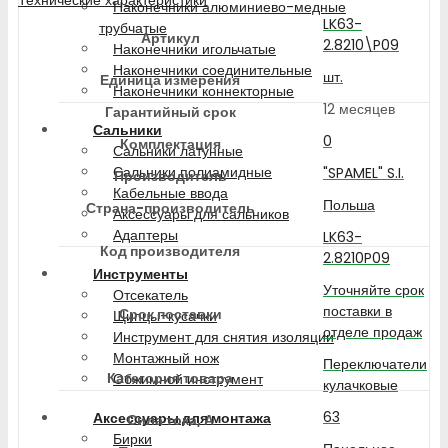
Наконечники алюминиево-медные
LK63-
трубчатые
Артикул
2.8210\P09
Наконечники игольчатые
Наконечники соединительные
шт.
Единица измерения
Наконечники коннекторные
12 месяцев
Гарантийный срок
Сальники
0
Комплектация
Сальники латунные
Сальники полиамидные
"SPAMEL" S.I.
Производитель
Кабельные ввода
Польша
Страна-производитель
Аксессуары для сальников
Адаптеры
LK63-
Код производителя
2.8210P09
Инструменты
Уточняйте срок
Отсекатель
поставки в
Срок поставки
Щипцы-кусачки
отделе продаж
Инструмент для снятия изоляции
Монтажный нож
Переключатели
Категория товара
Обжимной инструмент
кулачковые
63
Аксессуары для монтажа
Сила тока, А
Бирки