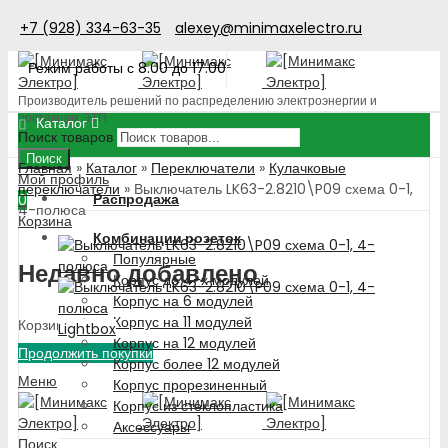
+7 (928) 334-63-35
alexey@minimaxelectro.ru
Режим работы с 8.00 до 17.00
Производитель решений по распределению электроэнергии и
поставщик ЭТП
Каталог
Поиск товаров
Поиск
Главная
»
Каталог
»
Переключатели
»
Кулачковые
Мой профиль
переключатели
»
Выключатель LK63-2.8210\P09 схема 0-1,
Распродажа
0
4-полюса
Корзина
Комбинации розеток
Популярные
Недавно добавлено
Корпус до 4-х модулей
Корпус на 6 модулей
Корпус на 11 модулей
Корзина пуста!
Lightbox
Корпус на 12 модулей
Продолжить покупки
Корпус более 12 модулей
Меню
Корпус прорезиненный
Корпус из стеклопластика
Аксессуары
Поиск