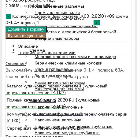
Промышленные разъемы
2 043.18
рос. руб.
без НДС
Промышленные вилки
Количество товара Выключатель LK63-2.8210\P09 схема
Промышленные розетки
0-1, 4-полюса
Низковольтные вилки и розетки
Добавить в корзину
Устройства с механической блокировкой
Купить в один клик
Специальные наборы
Описание
Клемма
Технические характеристики
Многоконтактные клеммы из полиамида
Керамические клеммные колодки
Описание
Проходная клемма
Выключатель LK63-2.8210\P09 схема 0-1, 4-полюса, 63А,
Защитная клемма
крепление на панель, IP65, чёрная ручка
Разветвительная клемма
Каталог кулачковых переключателей (кулачковый
Аксессуары для клеммы
переключатель серии LK, LKR)
Полный каталог Spamel 2020 RU (кулачковый
Наконечники
переключатель серии LK, LKR)
Наконечники втулочные
Наконечники кольцевые
Коммутационные схемы (кулачковый переключатель серии
Наконечники вилочные
LK, LKR)
Наконечники алюминиевые трубчатые
Сертификат на переключатель LK, LKR
Наконечники медные трубчатые
Технические характеристики