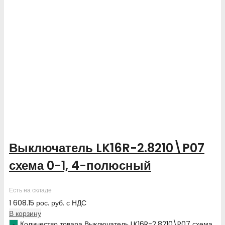
Выключатель LK16R-2.8210\P07
схема 0-1, 4-полюсный
Есть на складе
1 608.15
рос. руб.
с НДС
В корзину
Количество товара Выключатель LK16R-2.8210\P07 схема