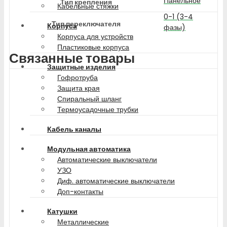
Панельное
Тип крепления
Кабельные стяжки
0-1 (3-4
Тип переключателя
Корпуса
фазы)
Корпуса для устройств
Пластиковые корпуса
Связанные товары
Защитные изделия
Гофротруба
Защита края
Спиральный шланг
Термоусадочные трубки
Кабель каналы
Модульная автоматика
Автоматические выключатели
УЗО
Диф. автоматические выключатели
Доп-контакты
Катушки
Металлические