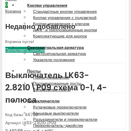
0
Кнопки управления
Корзина
Стандартные кнопки управления
Кнопки управления с подсветкой
Кнопки управления с ключом
Недавно добавлено
Двух- и трехпозиционные кнопки
Комплектующие для кнопок
Корзина пуста!
Светосигнальная арматура
Продолжить покупки
Светосигнальная арматура
Указатели положения
Посты
Выключатель LK63-
Посты управления
Противопожарные посты
2.8210\P09 схема 0-1, 4-
Тельферные посты
полюса
Переключатели
Кулачковые переключатели
Концевые выключатели
Код базы: 46760
Разъединители и переключатели
Артикул: LK63-2.8210\P09
Переключатель-джойстик
2 492.68
рос. руб.
с НДС