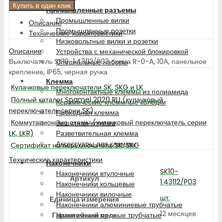
Купить в один клик
Промышленные разъемы
Промышленные вилки
Описание
Промышленные розетки
Технические характеристики
Низковольтные вилки и розетки
Описание
Устройства с механической блокировкой
Выключатель SK10-1.43112/P03 схема R-0-A, 10А, панельное
Специальные наборы
крепление, IP65, черная ручка
Клемма
Кулачковые переключатели SK, SKG и LK
Многоконтактные клеммы из полиамида
Полный каталог Spamel 2020 RU (кулачковый
Керамические клеммные колодки
переключатель серии SK)
Проходная клемма
Коммутационные схемы (кулачковый переключатель серии
Защитная клемма
LK, LKR)
Разветвительная клемма
Аксессуары для клеммы
Сертификат на переключатель SK, SKG
Технические характеристики
Наконечники
SK10-
Наконечники втулочные
Артикул
1.43112/P03
Наконечники кольцевые
Наконечники вилочные
шт.
Единица измерения
Наконечники алюминиевые трубчатые
12 месяцев
Гарантийный срок
Наконечники медные трубчатые