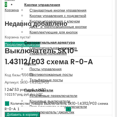
0
Кнопки управления
Корзина
Стандартные кнопки управления
Кнопки управления с подсветкой
Кнопки управления с ключом
Недавно добавлено
Двух- и трехпозиционные кнопки
Комплектующие для кнопок
Корзина пуста!
Светосигнальная арматура
Продолжить покупки
Светосигнальная арматура
Выключатель SK10-
Указатели положения
1.43112/P03 схема R-0-A
Посты
Посты управления
Противопожарные посты
Код базы: 55698
Тельферные посты
Артикул: SK10-1.43112/P03
1 247.53
рос. руб.
с НДС
Переключатели
1 022.57
рос. руб.
без НДС
Кулачковые переключатели
Концевые выключатели
Количество товара Выключатель SK10-1.43112/P03 схема
Разъединители и переключатели
R-0-A
Переключатель-джойстик
Добавить в корзину