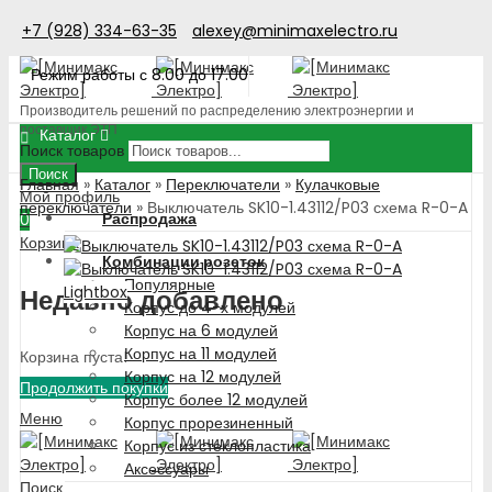
+7 (928) 334-63-35
alexey@minimaxelectro.ru
Режим работы с 8.00 до 17.00
Производитель решений по распределению электроэнергии и
поставщик ЭТП
Каталог
Поиск товаров
Поиск
Главная
»
Каталог
»
Переключатели
»
Кулачковые
Мой профиль
переключатели
»
Выключатель SK10-1.43112/P03 схема R-0-A
Распродажа
0
Корзина
Комбинации розеток
Популярные
Lightbox
Недавно добавлено
Корпус до 4-х модулей
Корпус на 6 модулей
Корпус на 11 модулей
Корзина пуста!
Корпус на 12 модулей
Продолжить покупки
Корпус более 12 модулей
Меню
Корпус прорезиненный
Корпус из стеклопластика
Аксессуары
Поиск