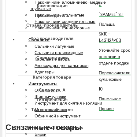
Наконечники алюминиево-медные
0
Комплектация
трубчатые
"SPAMEL" S.I.
Наконечники игольчатые
Производитель
Наконечники соединительные
Польша
Страна-производитель
Наконечники коннекторные
SK10-
Код производителя
Сальники
1.43112/P03
Сальники латунные
Уточняйте срок
Сальники полиамидные
поставки в
Срок поставки
Кабельные ввода
отделе продаж
Аксессуары для сальников
Адаптеры
Переключатели
Категория товара
кулачковые
Инструменты
10
Сила тока, А
Отсекатель
Щипцы-кусачки
Панельное
Тип крепления
Инструмент для снятия изоляции
Прочее
Тип переключателя
Монтажный нож
Обжимной инструмент
Связанные товары
Аксессуары для монтажа
Бирки