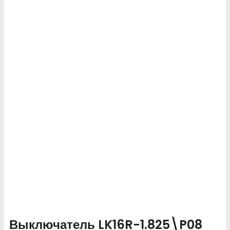
Выключатель LK16R-1.825\P08